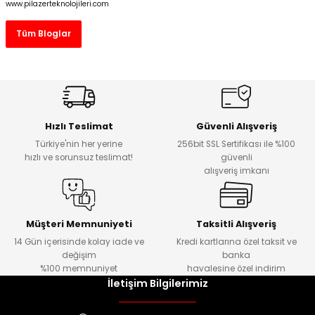
www.pilazerteknolojileri.com
Tüm Bloglar
Hızlı Teslimat
Güvenli Alışveriş
Türkiye'nin her yerine
256bit SSL Sertifikası ile %100
hızlı ve sorunsuz teslimat!
güvenli
alışveriş imkanı
Müşteri Memnuniyeti
Taksitli Alışveriş
14 Gün içerisinde kolay iade ve
Kredi kartlarına özel taksit ve
değişim
banka
%100 memnuniyet
havalesine özel indirim
İletişim Bilgilerimiz