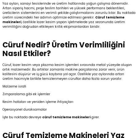
Yaz ayları, sanayi tesislerinde ve üretim hatlarında yoğun çalışma dönemidir.
Artan sipariş hacmi, proje teslim tarihleri ve yüksek performans beklentileri,
üreticilerin sistemlerini en verimli şekilde çalıştırmalarını zorunlu kılar. Bu noktada
Kafaları
üretim sürecindeki her adımın optimize edilmesi gerekir.
Cüruf temizleme
makineleri
, özellikle lazer kesim yapan işletmelerde yaz sezonunda üretim
verimliliğini doğrudan etkileyen kritik ekipmanlardan biridir.
Konnektörler
 Kafaları
Cüruf Nedir? Üretim Verimliliğini
Nasıl Etkiler?
Cüruf, lazer kesim veya plazma kesim işlemleri sırasında metal yüzeyde oluşan
artık malzemedir. Bu artıklar zamanla makine parçalarına zarar verir, ürün
kalitesini düşürür ve iş gücü kaybına yol açar. Özellikle yaz aylarında artan
üretim hacmiyle birlikte temizlenmeyen cüruflar daha fazla sorun yaratır:
Malzeme israfı
Zımparalama gibi ek işlemler
Kesim hataları ve yeniden işleme ihtiyaçları
Operasyonel duraksamalar
İşte bu noktada devreye
cüruf temizleme makineleri
girer.
Cüruf Temizleme Makineleri Yaz