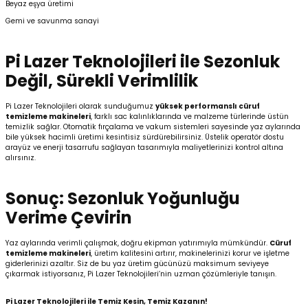
Beyaz eşya üretimi
Gemi ve savunma sanayi
Pi Lazer Teknolojileri ile Sezonluk
Değil, Sürekli Verimlilik
Pi Lazer Teknolojileri olarak sunduğumuz
yüksek performanslı cüruf
temizleme makineleri
, farklı sac kalınlıklarında ve malzeme türlerinde üstün
temizlik sağlar. Otomatik fırçalama ve vakum sistemleri sayesinde yaz aylarında
bile yüksek hacimli üretimi kesintisiz sürdürebilirsiniz. Üstelik operatör dostu
arayüz ve enerji tasarrufu sağlayan tasarımıyla maliyetlerinizi kontrol altına
alırsınız.
Sonuç: Sezonluk Yoğunluğu
Verime Çevirin
Yaz aylarında verimli çalışmak, doğru ekipman yatırımıyla mümkündür.
Cüruf
temizleme makineleri
, üretim kalitesini artırır, makinelerinizi korur ve işletme
giderlerinizi azaltır. Siz de bu yaz üretim gücünüzü maksimum seviyeye
çıkarmak istiyorsanız, Pi Lazer Teknolojileri’nin uzman çözümleriyle tanışın.
Pi Lazer Teknolojileri ile Temiz Kesin, Temiz Kazanın!