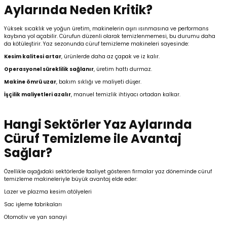
Aylarında Neden Kritik?
Yüksek sıcaklık ve yoğun üretim, makinelerin aşırı ısınmasına ve performans
kaybına yol açabilir. Cürufun düzenli olarak temizlenmemesi, bu durumu daha
da kötüleştirir. Yaz sezonunda cüruf temizleme makineleri sayesinde:
Kesim kalitesi artar
, ürünlerde daha az çapak ve iz kalır.
Operasyonel süreklilik sağlanır
, üretim hattı durmaz.
Makine ömrü uzar
, bakım sıklığı ve maliyeti düşer.
İşçilik maliyetleri azalır
, manuel temizlik ihtiyacı ortadan kalkar.
Hangi Sektörler Yaz Aylarında
Cüruf Temizleme ile Avantaj
Sağlar?
Özellikle aşağıdaki sektörlerde faaliyet gösteren firmalar yaz döneminde cüruf
temizleme makineleriyle büyük avantaj elde eder:
Lazer ve plazma kesim atölyeleri
Sac işleme fabrikaları
Otomotiv ve yan sanayi