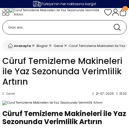
Türkiye’nin her noktasına kargo!
Geri Dön
Geri Dön
Geri Dön
Geri Dön
m
ak
lojileri
 Makinalar
 Makinesi
Cihazı
leme Makinesi
Anasayfa
Bloglar
Genel
Cüruf Temizleme Makineleri ile Yaz Se
 (Seramik / Metal)
 Torçları
eme Sistemleri
Makinaları
Cüruf Temizleme Makineleri
ile Yaz Sezonunda Verimlilik
a Camı
Üniteleri
ama Sistemleri
inatör Montaj Ekipmanı
Artırın
ens
ler
obotlar
Genel
21-07-2025
15:32
Bağlantı Parçaları
a Camları
 Makinesi
Cüruf Temizleme Makineleri ile Yaz
eme Ürünleri
ensler
 Sistemi
UPS
Sezonunda Verimlilik Artırın