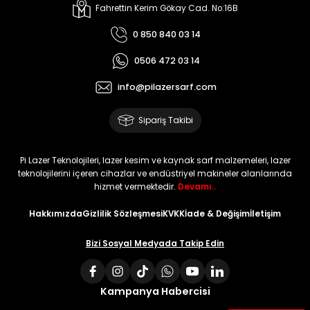
Fahrettin Kerim Gökay Cad. No:16B
0 850 840 03 14
0506 472 03 14
info@pilazersarf.com
Sipariş Takibi
Pi Lazer Teknolojileri, lazer kesim ve kaynak sarf malzemeleri, lazer
teknolojilerini içeren cihazlar ve endüstriyel makineler alanlarında
hizmet vermektedir.
Devamı..
Hakkımızda
Gizlilik Sözleşmesi
KVKK
İade & Değişim
İletişim
Bizi Sosyal Medyada Takip Edin
Kampanya Habercisi