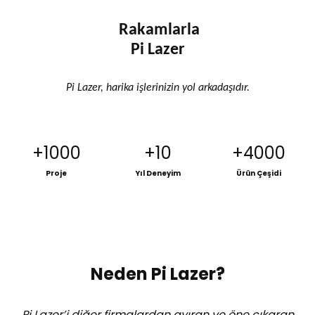
Rakamlarla
Pi Lazer
Pi Lazer, harika işlerinizin yol arkadaşıdır.
+1000
+10
+4000
Proje
Yıl Deneyim
Ürün Çeşidi
Neden Pi Lazer?
Pi Lazer’i diğer firmalardan ayıran ve öne çıkaran