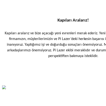
Kafaları
Kapıları Aralarız!
Konnektörler
 Kafaları
Kapıları aralarız ve bize açacağı yeni evrenleri merak ederiz. Yen
firmamızın, müşterilerimizin ve Pi Lazer’deki herkesin başarısı 
inanıyoruz. Yaptığımız işi ve doğurduğu sonuçları önemsiyoruz. M
arkadaşlarımızı önemsiyoruz. Pi Lazer ekibi meraklıdır ve durum
perspektiften bakmaya isteklidir.