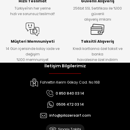
Hızlı Teslimat
Güvenli Alışveriş
Türkiye'nin her yerine
256bit SSL Sertifikası ile %100
hızlı ve sorunsuz teslimat!
güvenli
alışveriş imkanı
Müşteri Memnuniyeti
Taksitli Alışveriş
14 Gün içerisinde kolay iade ve
Kredi kartlarına özel taksit ve
değişim
banka
%100 memnuniyet
havalesine özel indirim
İletişim Bilgilerimiz
Fahrettin Kerim Gökay Cad. No:16B
0 850 840 03 14
0506 472 03 14
info@pilazersarf.com
Sipariş Takibi