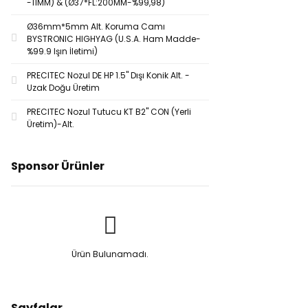
-11MM) & (Ø37*FL:200MM-%99,98)
Ø36mm*5mm Alt. Koruma Camı
BYSTRONIC HIGHYAG (U.S.A. Ham Madde-
%99.9 Işın İletimi)
PRECITEC Nozul DE HP 1.5'' Dışı Konik Alt. -
Uzak Doğu Üretim
PRECITEC Nozul Tutucu KT B2'' CON (Yerli
Üretim)-Alt.
Sponsor Ürünler
Ürün Bulunamadı.
Sayfalar