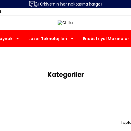
Türkiye’nin her noktasına kargo!
bi
Kaynak
Lazer Teknolojileri
Endüstriyel Makinalar
Chiller
Kategoriler
Topl