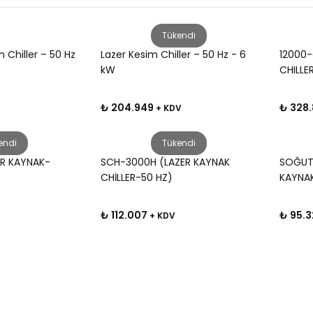
Tükendi
 Chiller – 50 Hz
Lazer Kesim Chiller – 50 Hz - 6
12000-
kW
CHILLE
₺ 204.949
₺ 328.
+ KDV
endi
Tükendi
R KAYNAK-
SCH-3000H (LAZER KAYNAK
SOĞUT
CHİLLER-50 HZ)
KAYNAK
₺ 112.007
₺ 95.3
+ KDV