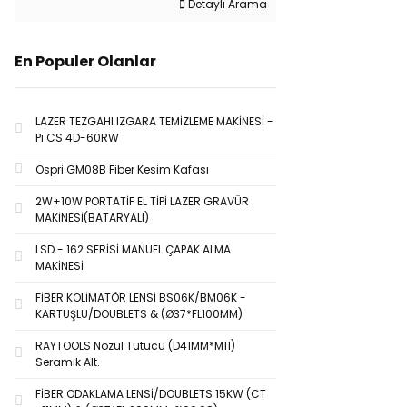
Detaylı Arama
En Populer Olanlar
LAZER TEZGAHI IZGARA TEMİZLEME MAKİNESİ -
Pi CS 4D-60RW
Ospri GM08B Fiber Kesim Kafası
2W+10W PORTATİF EL TİPİ LAZER GRAVÜR
MAKİNESİ(BATARYALI)
LSD - 162 SERİSİ MANUEL ÇAPAK ALMA
MAKİNESİ
FİBER KOLİMATÖR LENSİ BS06K/BM06K -
KARTUŞLU/DOUBLETS & (Ø37*FL100MM)
RAYTOOLS Nozul Tutucu (D41MM*M11)
Seramik Alt.
FİBER ODAKLAMA LENSİ/DOUBLETS 15KW (CT