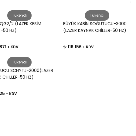
Tükendi
Tükendi
QG2/2 (LAZER KESİM
BÜYÜK KABİN SOĞUTUCU-3000
R-50 HZ)
(LAZER KAYNAK CHİLLER-50 HZ)
871
₺ 119.156
+ KDV
+ KDV
Tükendi
UCU SCHYTJ-2000(LAZER
 CHİLLER-50 HZ)
25
+ KDV