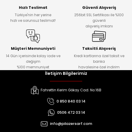
Hızlı Teslimat
Güvenli Alışveriş
Türkiye'nin her yerine
256bit SSL Sertifikası ile %100
hızlı ve sorunsuz teslimat!
güvenli
alışveriş imkanı
Müşteri Memnuniyeti
Taksitli Alışveriş
14 Gün içerisinde kolay iade ve
Kredi kartlarına özel taksit ve
değişim
banka
%100 memnuniyet
havalesine özel indirim
İletişim Bilgilerimiz
Fahrettin Kerim Gökay Cad. No:16B
0 850 840 03 14
0506 472 03 14
info@pilazersarf.com