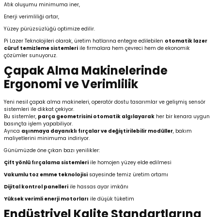
Atık oluşumu minimuma iner,
Enerji verimliliği artar,
Yüzey pürüzsüzlüğü optimize edilir.
Pi Lazer Teknolojileri olarak, üretim hatlarına entegre edilebilen
otomatik lazer
cüruf temizleme sistemleri
ile firmalara hem çevreci hem de ekonomik
çözümler sunuyoruz.
Çapak Alma Makinelerinde
Ergonomi ve Verimlilik
Yeni nesil çapak alma makineleri, operatör dostu tasarımlar ve gelişmiş sensör
sistemleri ile dikkat çekiyor.
Bu sistemler,
parça geometrisini otomatik algılayarak
her bir kenara uygun
basınçta işlem yapabiliyor.
Ayrıca
aşınmaya dayanıklı fırçalar ve değiştirilebilir modüller
, bakım
maliyetlerini minimuma indiriyor.
Günümüzde öne çıkan bazı yenilikler:
Çift yönlü fırçalama sistemleri
ile homojen yüzey elde edilmesi
Vakumlu toz emme teknolojisi
sayesinde temiz üretim ortamı
Dijital kontrol panelleri
ile hassas ayar imkânı
Yüksek verimli enerji motorları
ile düşük tüketim
Endüstriyel Kalite Standartlarına