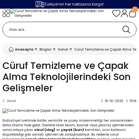
Türkiye’nin her noktasına kargo!
Geri Dön
Geri Dön
Geri Dön
Geri Dön
m
ak
lojileri
 Makinalar
 Makinesi
Cihazı
leme Makinesi
Anasayfa
Bloglar
Genel
Cüruf Temizleme ve Çapak Alma Tekno
 (Seramik / Metal)
 Torçları
eme Sistemleri
Makinaları
Cüruf Temizleme ve Çapak
Alma Teknolojilerindeki Son
a Camı
Üniteleri
ama Sistemleri
inatör Montaj Ekipmanı
Gelişmeler
ens
ler
obotlar
Genel
15-10-2025
19:16
Bağlantı Parçaları
a Camları
 Makinesi
Endüstriyel üretimde kalite, verimlilik ve yüzey mükemmelliği her zamankinden
eme Ürünleri
ensler
 Sistemi
UPS
daha önemli hale geldi. Özellikle lazer kesim, kaynak veya plazma işlemlerinden
sonra ortaya çıkan
cüruf (slag)
ve
çapak (burr)
kalıntıları, ürün kalitesini
düşürebildiği gibi sonraki işlemleri de zorlaştırabiliyor. Bu nedenle
cüruf