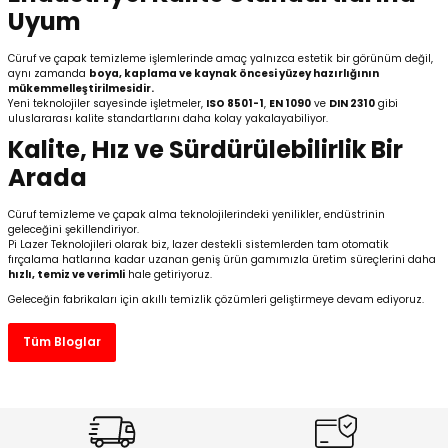
Uyum
Cüruf ve çapak temizleme işlemlerinde amaç yalnızca estetik bir görünüm değil,
aynı zamanda
boya, kaplama ve kaynak öncesi yüzey hazırlığının
mükemmelleştirilmesidir.
Yeni teknolojiler sayesinde işletmeler,
ISO 8501-1
,
EN 1090
ve
DIN 2310
gibi
uluslararası kalite standartlarını daha kolay yakalayabiliyor.
Kalite, Hız ve Sürdürülebilirlik Bir
Arada
Cüruf temizleme ve çapak alma teknolojilerindeki yenilikler, endüstrinin
geleceğini şekillendiriyor.
Pi Lazer Teknolojileri olarak biz, lazer destekli sistemlerden tam otomatik
fırçalama hatlarına kadar uzanan geniş ürün gamımızla üretim süreçlerini daha
hızlı, temiz ve verimli
hale getiriyoruz.
Geleceğin fabrikaları için akıllı temizlik çözümleri geliştirmeye devam ediyoruz.
Tüm Bloglar