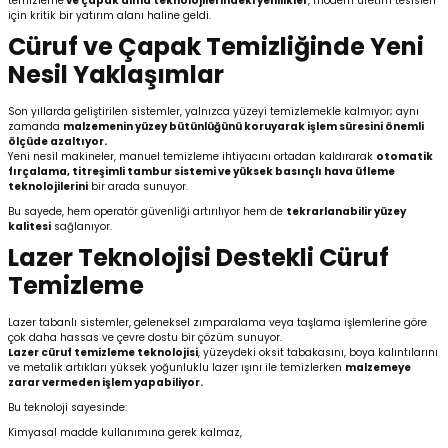
temizleme
ve
çapak alma
teknolojilerindeki yenilikler
, modern üretim tesisleri
için kritik bir yatırım alanı haline geldi.
Cüruf ve Çapak Temizliğinde Yeni
Kafaları
Nesil Yaklaşımlar
Konnektörler
 Kafaları
Son yıllarda geliştirilen sistemler, yalnızca yüzeyi temizlemekle kalmıyor; aynı
zamanda
malzemenin yüzey bütünlüğünü koruyarak işlem süresini önemli
ölçüde azaltıyor.
Yeni nesil makineler, manuel temizleme ihtiyacını ortadan kaldırarak
otomatik
fırçalama, titreşimli tambur sistemi ve yüksek basınçlı hava üfleme
teknolojilerini
bir arada sunuyor.
Bu sayede, hem operatör güvenliği artırılıyor hem de
tekrarlanabilir yüzey
kalitesi
sağlanıyor.
Lazer Teknolojisi Destekli Cüruf
Temizleme
Lazer tabanlı sistemler, geleneksel zımparalama veya taşlama işlemlerine göre
çok daha hassas ve çevre dostu bir çözüm sunuyor.
Lazer cüruf temizleme teknolojisi
, yüzeydeki oksit tabakasını, boya kalıntılarını
ve metalik artıkları yüksek yoğunluklu lazer ışını ile temizlerken
malzemeye
zarar vermeden işlem yapabiliyor.
Bu teknoloji sayesinde:
Kimyasal madde kullanımına gerek kalmaz,