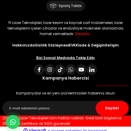
Sipariş Takibi
Pi Lazer Teknolojileri, lazer kesim ve kaynak sarf malzemeleri, lazer
teknolojilerini içeren cihazlar ve endüstriyel makineler alanlarında
hizmet vermektedir.
Devamı..
Hakkımızda
Gizlilik Sözleşmesi
KVKK
İade & Değişim
İletişim
Bizi Sosyal Medyada Takip Edin
Kampanya Habercisi
Kampanyalar ve en yeni ürünlerimizden haberiniz olsun
Kaydet
2023 © Pi Lazer Teknolojileri tüm hakları saklıdır. Kredi kartı bilgileriniz
256 bit SSL sertifikası ile %100 güvende!
ideasoft
ile
e-