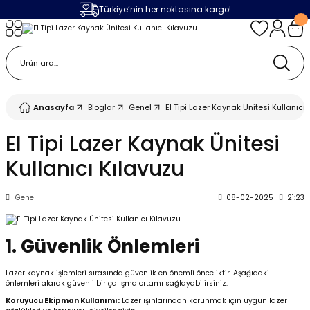
Türkiye’nin her noktasına kargo!
Geri Dön
Geri Dön
Geri Dön
Geri Dön
m
ak
lojileri
 Makinalar
 Makinesi
Cihazı
leme Makinesi
Anasayfa
Bloglar
Genel
El Tipi Lazer Kaynak Ünitesi Kullanıcı
 (Seramik / Metal)
 Torçları
eme Sistemleri
Makinaları
El Tipi Lazer Kaynak Ünitesi
Kullanıcı Kılavuzu
a Camı
Üniteleri
ama Sistemleri
inatör Montaj Ekipmanı
Genel
08-02-2025
21:23
ens
ler
obotlar
Bağlantı Parçaları
a Camları
 Makinesi
1. Güvenlik Önlemleri
eme Ürünleri
ensler
 Sistemi
UPS
Lazer kaynak işlemleri sırasında güvenlik en önemli önceliktir. Aşağıdaki
önlemleri alarak güvenli bir çalışma ortamı sağlayabilirsiniz:
Koruyucu Ekipman Kullanımı:
Lazer ışınlarından korunmak için uygun lazer