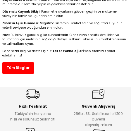
muhtemeldir. Temizlik yapın ve gerekirse teknik destek alın.
Düzensiz Kaynak Dikişi:
Parametre ayarlarını gözden geçirin ve malzeme
yüzeyinin temiz olduğundan emin olun.
Cihazın Aşırı Isınması:
Soğutma sistemini kontrol edin ve soğutma suyunun
yeterli seviyede olduğundan emin olun.
Not:
Bu kılavuz genel bilgiler sunmaktadır. Cihazınızın spesifik özellikleri ve
talimatları için üreticinin sağladığı detaylı kullanıcı kılavuzunu mutlaka okuyun
ve talimatlara uyun.
Daha fazla bilgi ve destek için
Pi Lazer Teknolojileri
web sitemizi ziyaret
edebilirsiniz!
Tüm Bloglar
Hızlı Teslimat
Güvenli Alışveriş
Türkiye'nin her yerine
256bit SSL Sertifikası ile %100
hızlı ve sorunsuz teslimat!
güvenli
alışveriş imkanı