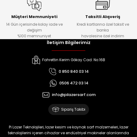
Müşteri Memnuniyeti
Taksitli Alışveriş
14 Gün içerisinde kolay iade ve
Kredi kartlarına özel taksit ve
değişim
banka
%100 memnuniyet
havalesine özel indirim
İletişim Bilgilerimiz
Fahrettin Kerim Gökay Cad. No:16B
0 850 840 03 14
0506 472 03 14
info@pilazersarf.com
Sipariş Takibi
Pi Lazer Teknolojileri, lazer kesim ve kaynak sarf malzemeleri, lazer
teknolojilerini içeren cihazlar ve endüstriyel makineler alanlarında