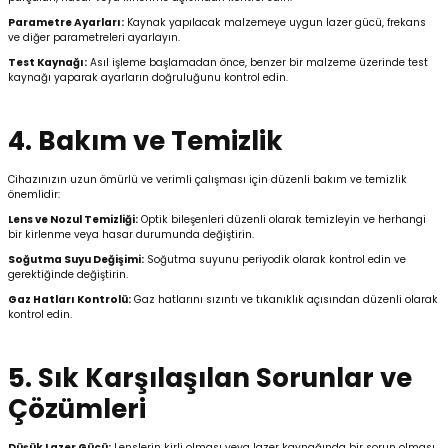
Parametre Ayarları:
Kaynak yapılacak malzemeye uygun lazer gücü, frekans
ve diğer parametreleri ayarlayın.
Test Kaynağı:
Asıl işleme başlamadan önce, benzer bir malzeme üzerinde test
kaynağı yaparak ayarların doğruluğunu kontrol edin.
4. Bakım ve Temizlik
Cihazınızın uzun ömürlü ve verimli çalışması için düzenli bakım ve temizlik
önemlidir:
Lens ve Nozul Temizliği:
Optik bileşenleri düzenli olarak temizleyin ve herhangi
bir kirlenme veya hasar durumunda değiştirin.
Soğutma Suyu Değişimi:
Soğutma suyunu periyodik olarak kontrol edin ve
gerektiğinde değiştirin.
Gaz Hatları Kontrolü:
Gaz hatlarını sızıntı ve tıkanıklık açısından düzenli olarak
kontrol edin.
5. Sık Karşılaşılan Sorunlar ve
Çözümleri
Düşük Lazer Gücü:
Lenslerin kirli olması veya lazer kaynağında bir sorun olması