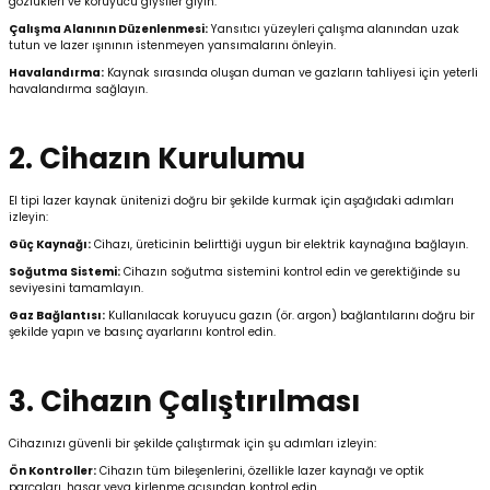
gözlükleri ve koruyucu giysiler giyin.
Çalışma Alanının Düzenlenmesi:
Yansıtıcı yüzeyleri çalışma alanından uzak
tutun ve lazer ışınının istenmeyen yansımalarını önleyin.
Kafaları
Havalandırma:
Kaynak sırasında oluşan duman ve gazların tahliyesi için yeterli
havalandırma sağlayın.
Konnektörler
 Kafaları
2. Cihazın Kurulumu
El tipi lazer kaynak ünitenizi doğru bir şekilde kurmak için aşağıdaki adımları
izleyin:
Güç Kaynağı:
Cihazı, üreticinin belirttiği uygun bir elektrik kaynağına bağlayın.
Soğutma Sistemi:
Cihazın soğutma sistemini kontrol edin ve gerektiğinde su
seviyesini tamamlayın.
Gaz Bağlantısı:
Kullanılacak koruyucu gazın (ör. argon) bağlantılarını doğru bir
şekilde yapın ve basınç ayarlarını kontrol edin.
3. Cihazın Çalıştırılması
Cihazınızı güvenli bir şekilde çalıştırmak için şu adımları izleyin:
Ön Kontroller:
Cihazın tüm bileşenlerini, özellikle lazer kaynağı ve optik
parçaları, hasar veya kirlenme açısından kontrol edin.