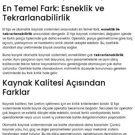
En Temel Fark: Esneklik ve
Tekrarlanabilirlik
El tipi ve otomatik kaynak sistemleri arasındaki en temel fark,
esneklik ile
tekrarlanabilirlik
arasındaki dengedir. El tipi kaynak sistemleri, değişken işlerde
ve farklı parça tiplerinde çok daha esnektir. Operatör, parça geometrisine göre torç
açısını, yaklaşımını ve hareketini anlık olarak adapte edebilir. Bu, özellikle
standart dışı üretimlerde büyük avantaj sağlar.
Buna karşılık otomatik kaynak sistemleri, esneklikten çok
tekrarlanabilirlik
sunar. Aynı parçanın aynı hat boyunca, aynı parametrelerle ve aynı dikiş
kalitesinde tekrar tekrar kaynaklanması gerektiğinde otomasyon çok daha
üstündür. Özellikle kalite standardının milimetrik düzeyde korunması gereken
üretimlerde bu fark kritik hale gelir.
Kaynak Kalitesi Açısından
Farklar
Kaynak kalitesi, her üretim işletmesi için en kritik kriterlerden biridir. El tipi
sistemlerde kalite büyük ölçüde operatör becerisine bağlıdır. Tecrübeli bir operatör
çok başarılı ve estetik dikişler elde edebilir; ancak farklı vardiyalarda, farklı
operatörlerde veya uzun süreli iş yüklerinde kalite dalgalanmaları yaşanabilir.
Otomatik kaynak sistemlerinde ise kalite standardı daha kararlıdır. Çünkü
kaynak yolu, hız, güç ve diğer parametreler yazılım veya mekanik sistem
tarafından sabit tutulur. Bu da dikiş geometrisinin, penetrasyon derinliğinin ve