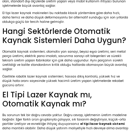
olan, standart dışı ölçülerde üretim yapan veya mobil kullanım ihtiyacı bulunan
işletmelerde büyük avantaj sağlar.
El tipi lazer kaynak makineleri bu noktada klasik yöntemlere göre daha hızlı,
daha temiz ve daha düşük deformasyonlu bir alternatif sunduğu için son yıllarda
oldukça güçlü bir tercih haline gelmiştir.
Hangi Sektörlerde Otomatik
Kaynak Sistemleri Daha Uygun?
Otomatik kaynak sistemleri; otomotiv yan sanayi, beyaz eşya üretimi, seri metal
parça üretimi, elektrik pano imalatı, savunma sanayi alt bileşenleri ve sürekli
tekrarlı üretim yapan fabrikalar için çok daha uygundur. Aynı parçanın sürekli
üretildiği ve kalite standardının kritik olduğu hatlarda otomasyon büyük avantaj
sağlar.
Özellikle robotik lazer kaynak sistemleri; hassas dikiş kontrolü, yüksek hız ve
düşük hata oranı sayesinde yüksek hacimli üretim yapan işletmelerde rekabet
gücünü artırır.
El Tipi Lazer Kaynak mı,
Otomatik Kaynak mı?
Bu sorunun tek bir doğru cevabı yoktur. Doğru cevap, işletmenin üretim modeline
bağlıdır. Eğer farklı ürün gruplarıyla çalışıyor, sık tasarım değiştiriyor, küçük-orta
partiler üretiyor ve esnekliğe ihtiyaç duyuyorsanız
el tipi lazer kaynak sistemi
daha mantıklı olabilir. Daha düşük yatırım maliyetiyle hızlı devreye alma avantajı