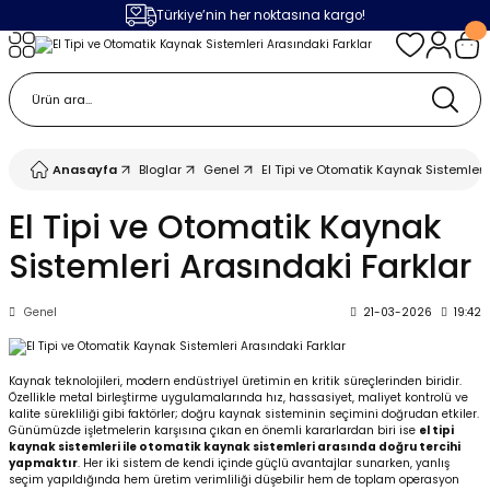
Türkiye’nin her noktasına kargo!
Geri Dön
Geri Dön
Geri Dön
Geri Dön
m
ak
lojileri
 Makinalar
 Makinesi
Cihazı
leme Makinesi
Anasayfa
Bloglar
Genel
El Tipi ve Otomatik Kaynak Sistemleri
 (Seramik / Metal)
 Torçları
eme Sistemleri
Makinaları
El Tipi ve Otomatik Kaynak
Sistemleri Arasındaki Farklar
a Camı
Üniteleri
ama Sistemleri
inatör Montaj Ekipmanı
Genel
21-03-2026
19:42
ens
ler
obotlar
Bağlantı Parçaları
a Camları
 Makinesi
Kaynak teknolojileri, modern endüstriyel üretimin en kritik süreçlerinden biridir.
Özellikle metal birleştirme uygulamalarında hız, hassasiyet, maliyet kontrolü ve
kalite sürekliliği gibi faktörler; doğru kaynak sisteminin seçimini doğrudan etkiler.
eme Ürünleri
ensler
 Sistemi
UPS
Günümüzde işletmelerin karşısına çıkan en önemli kararlardan biri ise
el tipi
kaynak sistemleri ile otomatik kaynak sistemleri arasında doğru tercihi
yapmaktır
. Her iki sistem de kendi içinde güçlü avantajlar sunarken, yanlış
seçim yapıldığında hem üretim verimliliği düşebilir hem de toplam operasyon