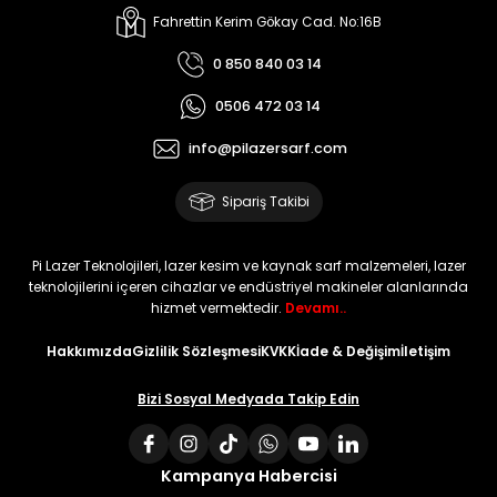
Fahrettin Kerim Gökay Cad. No:16B
0 850 840 03 14
0506 472 03 14
info@pilazersarf.com
Sipariş Takibi
Pi Lazer Teknolojileri, lazer kesim ve kaynak sarf malzemeleri, lazer
teknolojilerini içeren cihazlar ve endüstriyel makineler alanlarında
hizmet vermektedir.
Devamı..
Hakkımızda
Gizlilik Sözleşmesi
KVKK
İade & Değişim
İletişim
Bizi Sosyal Medyada Takip Edin
Kampanya Habercisi