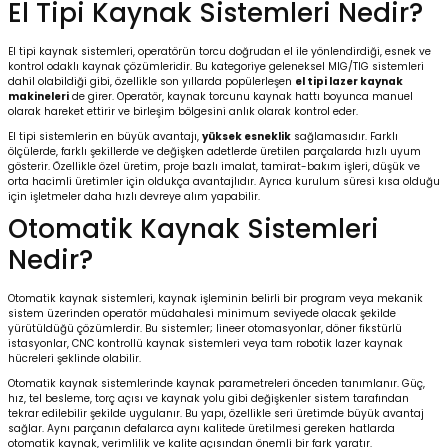
El Tipi Kaynak Sistemleri Nedir?
El tipi kaynak sistemleri, operatörün torcu doğrudan el ile yönlendirdiği, esnek ve
kontrol odaklı kaynak çözümleridir. Bu kategoriye geleneksel MIG/TIG sistemleri
dahil olabildiği gibi, özellikle son yıllarda popülerleşen
el tipi lazer kaynak
makineleri
de girer. Operatör, kaynak torcunu kaynak hattı boyunca manuel
olarak hareket ettirir ve birleşim bölgesini anlık olarak kontrol eder.
El tipi sistemlerin en büyük avantajı,
yüksek esneklik
sağlamasıdır. Farklı
ölçülerde, farklı şekillerde ve değişken adetlerde üretilen parçalarda hızlı uyum
gösterir. Özellikle özel üretim, proje bazlı imalat, tamirat-bakım işleri, düşük ve
orta hacimli üretimler için oldukça avantajlıdır. Ayrıca kurulum süresi kısa olduğu
için işletmeler daha hızlı devreye alım yapabilir.
Otomatik Kaynak Sistemleri
Nedir?
Otomatik kaynak sistemleri, kaynak işleminin belirli bir program veya mekanik
sistem üzerinden operatör müdahalesi minimum seviyede olacak şekilde
yürütüldüğü çözümlerdir. Bu sistemler; lineer otomasyonlar, döner fikstürlü
istasyonlar, CNC kontrollü kaynak sistemleri veya tam robotik lazer kaynak
hücreleri şeklinde olabilir.
Otomatik kaynak sistemlerinde kaynak parametreleri önceden tanımlanır. Güç,
hız, tel besleme, torç açısı ve kaynak yolu gibi değişkenler sistem tarafından
tekrar edilebilir şekilde uygulanır. Bu yapı, özellikle seri üretimde büyük avantaj
sağlar. Aynı parçanın defalarca aynı kalitede üretilmesi gereken hatlarda
otomatik kaynak, verimlilik ve kalite açısından önemli bir fark yaratır.