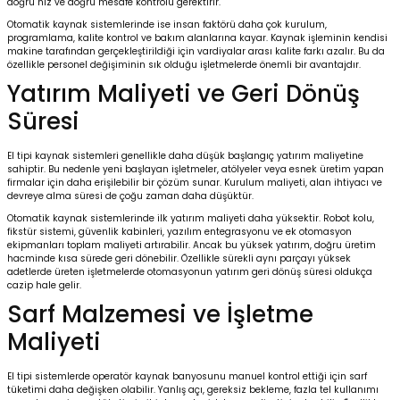
doğru hız ve doğru mesafe kontrolü gerektirir.
Otomatik kaynak sistemlerinde ise insan faktörü daha çok kurulum,
programlama, kalite kontrol ve bakım alanlarına kayar. Kaynak işleminin kendisi
makine tarafından gerçekleştirildiği için vardiyalar arası kalite farkı azalır. Bu da
özellikle personel değişiminin sık olduğu işletmelerde önemli bir avantajdır.
Yatırım Maliyeti ve Geri Dönüş
Süresi
El tipi kaynak sistemleri genellikle daha düşük başlangıç yatırım maliyetine
sahiptir. Bu nedenle yeni başlayan işletmeler, atölyeler veya esnek üretim yapan
firmalar için daha erişilebilir bir çözüm sunar. Kurulum maliyeti, alan ihtiyacı ve
devreye alma süresi de çoğu zaman daha düşüktür.
Otomatik kaynak sistemlerinde ilk yatırım maliyeti daha yüksektir. Robot kolu,
fikstür sistemi, güvenlik kabinleri, yazılım entegrasyonu ve ek otomasyon
ekipmanları toplam maliyeti artırabilir. Ancak bu yüksek yatırım, doğru üretim
hacminde kısa sürede geri dönebilir. Özellikle sürekli aynı parçayı yüksek
adetlerde üreten işletmelerde otomasyonun yatırım geri dönüş süresi oldukça
cazip hale gelir.
Sarf Malzemesi ve İşletme
Maliyeti
El tipi sistemlerde operatör kaynak banyosunu manuel kontrol ettiği için sarf
tüketimi daha değişken olabilir. Yanlış açı, gereksiz bekleme, fazla tel kullanımı