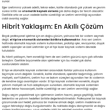
sunar.
Eğer üretiminiz yüksek adetli, tekrar eden, kalite standardı çok yüksek ve çevrim
süresi kritik ise
otomatik kaynak sistemi
çok daha doğru bir tercih olacaktır.
Özellikle orta ve uzun vadede kalite sürekliliği ve üretim verimliliği açısından
ciddi avantaj sağlar.
Hibrit Yaklaşım: En Akıllı Çözüm
Birçok profesyonel işletme için en doğru çözüm, yalnızca tek bir sistem seçmek
değil;
el tipi ve otomatik sistemleri birlikte kullanmaktır
. Ana seri üretim
hattında otomatik kaynak sistemi kullanılırken, prototip işler, revizyonlar, düşük
adetli siparişler ve özel üretimler için el tipi lazer kaynak sistemi devrede
tutulabilir.
Bu hibrit yaklaşım, hem esnekliği hem de seri üretim gücünü aynı çatı altında
birleştirir. Özellikle büyümekte olan işletmeler için bu model çok daha
sürdürülebilir olabilir.
El tipi ve otomatik kaynak sistemleri arasındaki farklar yalnızca kullanım
biçimiyle sınırlı değildir. Esneklik, kalite standardı, operatör bağımlılığı, yatırım
maliyeti, sarf tüketimi, üretim hızı ve bakım süreçleri açısından her iki sistemin
de kendine özgü avantajları vardır. El tipi kaynak sistemleri esneklik, düşük
yatırım maliyeti ve hızlı adaptasyon sunarken; otomatik kaynak sistemleri
yüksek tekrar hassasiyeti, kalite sürekliliği ve seri üretim verimliliği sağlar.
Doğru seçim yapabilmek için işletmenin üretim hacmi, parça çeşitliliği, kalite
beklentisi ve yatırım hedefleri birlikte değerlendirilmelidir. Profesyonel bir kaynak
çözümünde asıl hedef, yalnızca bir makine almak değil; üretim modeline en
uygun teknolojiyi doğru kurgulamaktır. Bu noktada doğru danışmanlık ve doğru
sistem konfigürasyonu, uzun vadede ciddi bir rekabet avantajı sağlar.