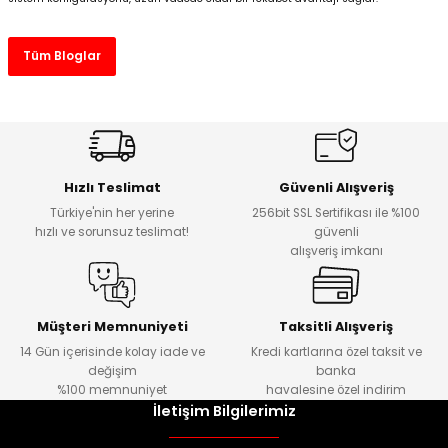
Tüm Bloglar
Hızlı Teslimat
Güvenli Alışveriş
Türkiye'nin her yerine
256bit SSL Sertifikası ile %100
hızlı ve sorunsuz teslimat!
güvenli
alışveriş imkanı
Müşteri Memnuniyeti
Taksitli Alışveriş
14 Gün içerisinde kolay iade ve
Kredi kartlarına özel taksit ve
değişim
banka
%100 memnuniyet
havalesine özel indirim
İletişim Bilgilerimiz