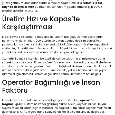
yüzey görünümünün daha tutarlı olmasını sağlar. Özellikle
robotik lazer
kaynak sistemlerinde
bu tutarlılık, seri üretim yapan firmalar için büyük
rekabet avantajı oluşturur.
Üretim Hızı ve Kapasite
Karşılaştırması
El tipi kaynak sistemleri esnek olsa da üretim hızı çoğu zaman operatörün
performansıyla sınırlıdır. Operatörün yorulması, parça değişim süresi, torç
pozisyonlama süresi ve dikkat seviyesi gibi faktörler toplam üretim kapasitesini
etkiler. Küçük partili üretimlerde bu durum büyük bir sorun yaratmayabilir; ancak
yüksek hacimli siparişlerde zaman kaybı belirgin hale gelir.
Otomatik kaynak sistemleri ise özellikle seri ve tekrarlı üretimlerde çok daha
yüksek kapasite sunar. Kaynak süresi önceden optimize edilir, parça fikstürleme
standartlaştırılır ve her çevrim minimum değişkenlikle tamamlanır. Bu da saatlik
üretim adedini ciddi ölçüde artırır. Uzun vadede, yüksek hacimli üretim yapan
işletmeler için otomatik sistemler çok daha verimli bir yatırım haline gelir.
Operatör Bağımlılığı ve İnsan
Faktörü
El tipi kaynak sistemlerinin en önemli gerçeklerinden biri,
operatör
bağımlılığıdır
. Sistem ne kadar gelişmiş olursa olsun, kaynak kalitesi büyük
ölçüde torcu kullanan kişinin tecrübesine bağlıdır. El tipi lazer kaynak makineleri,
geleneksel MIG/TIG’e göre daha kolay öğrenilebilir olsa da yine de doğru açı,