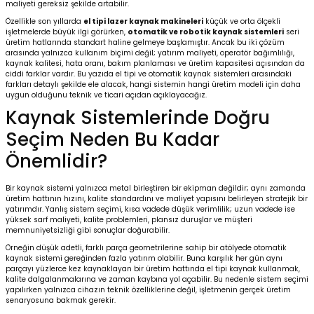
maliyeti gereksiz şekilde artabilir.
Özellikle son yıllarda
el tipi lazer kaynak makineleri
küçük ve orta ölçekli
işletmelerde büyük ilgi görürken,
otomatik ve robotik kaynak sistemleri
seri
Kafaları
üretim hatlarında standart haline gelmeye başlamıştır. Ancak bu iki çözüm
arasında yalnızca kullanım biçimi değil; yatırım maliyeti, operatör bağımlılığı,
kaynak kalitesi, hata oranı, bakım planlaması ve üretim kapasitesi açısından da
Konnektörler
 Kafaları
ciddi farklar vardır. Bu yazıda el tipi ve otomatik kaynak sistemleri arasındaki
farkları detaylı şekilde ele alacak, hangi sistemin hangi üretim modeli için daha
uygun olduğunu teknik ve ticari açıdan açıklayacağız.
Kaynak Sistemlerinde Doğru
Seçim Neden Bu Kadar
Önemlidir?
Bir kaynak sistemi yalnızca metal birleştiren bir ekipman değildir; aynı zamanda
üretim hattının hızını, kalite standardını ve maliyet yapısını belirleyen stratejik bir
yatırımdır. Yanlış sistem seçimi, kısa vadede düşük verimlilik; uzun vadede ise
yüksek sarf maliyeti, kalite problemleri, plansız duruşlar ve müşteri
memnuniyetsizliği gibi sonuçlar doğurabilir.
Örneğin düşük adetli, farklı parça geometrilerine sahip bir atölyede otomatik
kaynak sistemi gereğinden fazla yatırım olabilir. Buna karşılık her gün aynı
parçayı yüzlerce kez kaynaklayan bir üretim hattında el tipi kaynak kullanmak,
kalite dalgalanmalarına ve zaman kaybına yol açabilir. Bu nedenle sistem seçimi
yapılırken yalnızca cihazın teknik özelliklerine değil, işletmenin gerçek üretim
senaryosuna bakmak gerekir.