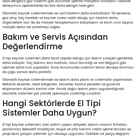
veya dengesiz gaz tüketimi gibi durumlar işletme maliyetini artırabilir. Özellikle
deneyimsiz operatörlerde bu fark daha belirgin hale gelir.
Otomatik kaynak sistemlerinde ise sarf tüketimi daha kontrollüdür. Tel besleme,
gaz akışı, torç hareketi ve kaynak süresi sabit olduğu için tüketim daha
öngörülebilir olur. Bu da maliyet hesaplamasını kolaylaştırır ve birim ürün başına
maliyeti daha net yönetmeyi sağlar.
Bakım ve Servis Açısından
Değerlendirme
El tipi kaynak sistemleri daha basit yapıda olduğu için bakım süreçleri genellikle
daha kolaydır. Torç bakımı, lens kontrolü, nozul temizliği ve sarf değişimi gibi
işlemler daha hızlı yapılabilir. Arıza durumunda sistemin tekrar devreye alınması
da çoğu zaman daha pratiktir.
Otomatik kaynak sistemlerinde ise bakım daha planlı ve sistematik yapılmalıdır.
Mekanik eksenler, robot bileşenleri, sensörler, kontrol panelleri ve güvenlik
ekipmanları düzenli kontrol ister. Ancak doğru bakım planı uygulandığında
otomatik sistemler çok yüksek operasyon sürekliliği sunabilir.
Hangi Sektörlerde El Tipi
Sistemler Daha Uygun?
El tipi kaynak sistemleri; özel üretim yapan atölyeler, bakım-onarım firmaları,
paslanmaz dekoratif imalatçılar, düşük ve orta hacimli metal işleme tesisleri ve
proje bazlı çalışan üreticiler için oldukça uygundur. Özellikle sık parça değişimi