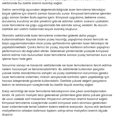
sektöründe bu özellik önemli avantaj sağlar.
Üretim verimliliği açısından değerlendirildiğinde lazer temizleme teknolojisi
birçok işletme için önemli zaman tasarrufu sunar. Kimyasal temizleme işlemleri
çoğu zaman birden fazla aşama içerir. Kimyasal uygulama, bekleme süresi,
durulama, kurutma ve atık yönetimi gibi ek adımlar üretim süresini uzatabilir.
Lazer temizleme ise çoğu uygulamada tek adımda sonuç verebilir. Bu durum
özellikle seri üretim hatlarında büyük avantaj oluşturur.
Otomotiv sektöründe lazer temizleme sistemleri giderek daha yaygın
kullanılmaktadır. Kaynak öncesi yüzey hazırlığı, yapıştırma öncesi temizlik ve
boya uygulamalarından önce yüzey şartlandırma işlemleri lazer teknolojisi ile
yapılabilmektedir. Çünkü temiz bir yüzey, kaynak kalitesini artırırken yapıştırıcı
performansını da doğrudan etkiler. Geleneksel yöntemlerde yüzeyde kimyasal
kalıntı kalma riski bulunurken lazer temizleme sonrası yüzey tamamen kuru ve
işleme hazır hale gelir.
Savunma sanayi ve havacılık sektörlerinde ise lazer temizlemenin tercih edilme
nedeni hassasiyet ve tekrarlanabilirliktir. Bu sektörlerde kullanılan parçalar
yüksek kalite standartlarına sahiptir ve yüzey özelliklerinin korunması gerekir.
Lazer temizleme sistemleri, mikron seviyesinde kontrollü işlem yapabildiği için
hassas bileşenlerde güvenle kullanılabilir. Özellikle yüksek değerli parçaların
bakım ve restorasyon süreçlerinde bu özellik büyük avantaj sağlar.
Enerji verimliliği de lazer temizleme teknolojisinin öne çıkan avantajlarından
biridir. İlk yatırım maliyeti bazı geleneksel yöntemlere göre daha yüksek görünse
de uzun vadede sarf malzemesi ihtiyacının olmaması önemli tasarruf sağlar.
Kimyasal temizleme süreçlerinde sürekli kimyasal satın alınması gerekirken
lazer sistemlerinde temel tüketim kalemi elektrik enerjisidir. Ayrıca atık bertaraf
maliyetlerinin ortadan kalkması toplam sahip olma maliyetini önemli ölçüde
düşürür.