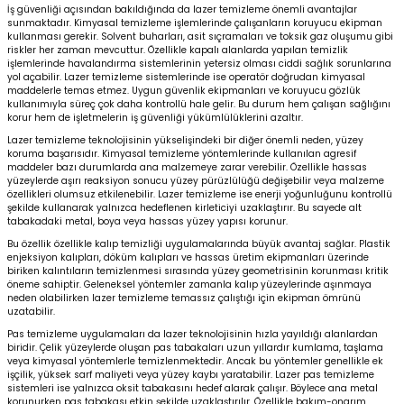
İş güvenliği açısından bakıldığında da lazer temizleme önemli avantajlar
sunmaktadır. Kimyasal temizleme işlemlerinde çalışanların koruyucu ekipman
kullanması gerekir. Solvent buharları, asit sıçramaları ve toksik gaz oluşumu gibi
riskler her zaman mevcuttur. Özellikle kapalı alanlarda yapılan temizlik
işlemlerinde havalandırma sistemlerinin yetersiz olması ciddi sağlık sorunlarına
yol açabilir. Lazer temizleme sistemlerinde ise operatör doğrudan kimyasal
maddelerle temas etmez. Uygun güvenlik ekipmanları ve koruyucu gözlük
kullanımıyla süreç çok daha kontrollü hale gelir. Bu durum hem çalışan sağlığını
korur hem de işletmelerin iş güvenliği yükümlülüklerini azaltır.
Lazer temizleme teknolojisinin yükselişindeki bir diğer önemli neden, yüzey
koruma başarısıdır. Kimyasal temizleme yöntemlerinde kullanılan agresif
maddeler bazı durumlarda ana malzemeye zarar verebilir. Özellikle hassas
yüzeylerde aşırı reaksiyon sonucu yüzey pürüzlülüğü değişebilir veya malzeme
özellikleri olumsuz etkilenebilir. Lazer temizleme ise enerji yoğunluğunu kontrollü
şekilde kullanarak yalnızca hedeflenen kirleticiyi uzaklaştırır. Bu sayede alt
tabakadaki metal, boya veya hassas yüzey yapısı korunur.
Bu özellik özellikle kalıp temizliği uygulamalarında büyük avantaj sağlar. Plastik
enjeksiyon kalıpları, döküm kalıpları ve hassas üretim ekipmanları üzerinde
biriken kalıntıların temizlenmesi sırasında yüzey geometrisinin korunması kritik
öneme sahiptir. Geleneksel yöntemler zamanla kalıp yüzeylerinde aşınmaya
neden olabilirken lazer temizleme temassız çalıştığı için ekipman ömrünü
uzatabilir.
Pas temizleme uygulamaları da lazer teknolojisinin hızla yayıldığı alanlardan
biridir. Çelik yüzeylerde oluşan pas tabakaları uzun yıllardır kumlama, taşlama
veya kimyasal yöntemlerle temizlenmektedir. Ancak bu yöntemler genellikle ek
işçilik, yüksek sarf maliyeti veya yüzey kaybı yaratabilir. Lazer pas temizleme
sistemleri ise yalnızca oksit tabakasını hedef alarak çalışır. Böylece ana metal
korunurken pas tabakası etkin şekilde uzaklaştırılır. Özellikle bakım-onarım