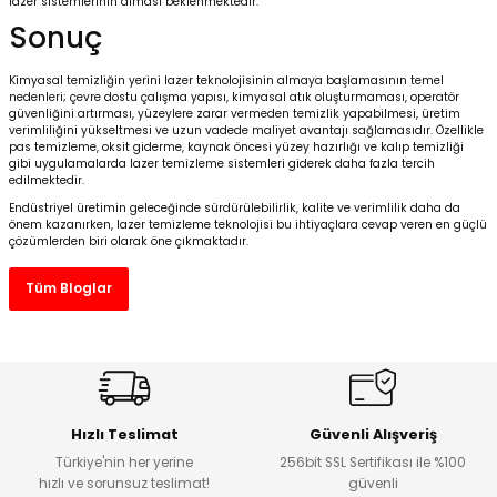
lazer sistemlerinin alması beklenmektedir.
Sonuç
Kimyasal temizliğin yerini lazer teknolojisinin almaya başlamasının temel
nedenleri; çevre dostu çalışma yapısı, kimyasal atık oluşturmaması, operatör
güvenliğini artırması, yüzeylere zarar vermeden temizlik yapabilmesi, üretim
verimliliğini yükseltmesi ve uzun vadede maliyet avantajı sağlamasıdır. Özellikle
pas temizleme, oksit giderme, kaynak öncesi yüzey hazırlığı ve kalıp temizliği
gibi uygulamalarda lazer temizleme sistemleri giderek daha fazla tercih
edilmektedir.
Endüstriyel üretimin geleceğinde sürdürülebilirlik, kalite ve verimlilik daha da
önem kazanırken, lazer temizleme teknolojisi bu ihtiyaçlara cevap veren en güçlü
çözümlerden biri olarak öne çıkmaktadır.
Tüm Bloglar
Hızlı Teslimat
Güvenli Alışveriş
Türkiye'nin her yerine
256bit SSL Sertifikası ile %100
hızlı ve sorunsuz teslimat!
güvenli