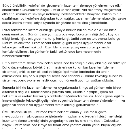
Sürdürülebilirlik hedefleri de işletmelerin lazer temizlemeye yönelmesinde etkili
olmaktadır. Günümüzde birçok üretici karbon ayak izini azaltmayı ve çevresel
etkilerini minimum seviyeye indirmeyi hedeflemektedir. Kimyasal kullanımının
azaltılması bu hedeflere doğrudan katkı sağlar. Lazer temizleme teknolojisi, çevre
dostu üretim stratejileriyle uyumlu bir çözüm olarak öne çıkmaktadır.
Lazer temizleme sistemlerinin gelişimiyle birlikte kullanım alanları da hızla
genişlemektedir. Günümüzde yalnızca pas veya boya temizliği değil; kaynak
dikişi temizliği, oksit giderme, kalıp temizliği, tarihi eser restorasyonu, batarya
üretimi ve elektronik komponent temizliği gibi birçok uygulamada lazer
teknolojisi kullanılmaktadır. Özellikle hassas yüzeylerin zarar görmeden
temizlenebilmesi, bu yöntemin farklı sektörlerde benimsenmesini
hızlandırmaktadır.
El tipi lazer temizleme makineleri sayesinde teknolojinin erişilebilirliği de artmıştır.
Daha önce yalnızca büyük üretim tesislerinde kullanılan lazer temizleme
sistemleri, artık bakım ekipleri ve küçük işletmeler tarafından da tercih
edilmektedir. Taşınabilir yapıları sayesinde sahada kullanım kolaylığı sunan bu
sistemler, operasyonel esneklik açısından önemli avantaj sağlamaktadır.
Bununla birlikte lazer temizleme her uygulamada kimyasal yöntemlerin birebir
alternatifi değildir. Temizlenecek yüzeyin türü, kirleticinin yapısı, işlem hızı
beklentisi ve üretim hacmi gibi faktörler değerlendirilmelidir. Ancak genel eğilim
incelendiğinde, teknolojik gelişmeler sayesinde lazer temizleme sistemlerinin her
geçen yıl daha fazla uygulamada tercih edildiği görülmektedir.
Özellikle endüstriyel üretimde kalite beklentilerinin yükselmesi, çevre
mevzuatlarının sıkılaşması ve işletmelerin toplam maliyetlerini düşürme isteği,
lazer temizleme teknolojisinin yaygınlaşmasını hızlandırmaktadır. Gelecekte
birçok üretim tesisinde kimyasal temizleme yöntemlerinin yerini büyük ölçüde