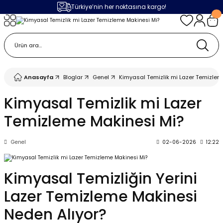
Türkiye’nin her noktasına kargo!
Geri Dön
Geri Dön
Geri Dön
Geri Dön
m
ak
lojileri
 Makinalar
 Makinesi
Cihazı
leme Makinesi
Anasayfa
Bloglar
Genel
Kimyasal Temizlik mi Lazer Temizlem
 (Seramik / Metal)
 Torçları
eme Sistemleri
Makinaları
Kimyasal Temizlik mi Lazer
Temizleme Makinesi Mi?
a Camı
Üniteleri
ama Sistemleri
inatör Montaj Ekipmanı
Genel
02-06-2026
12:22
ens
ler
obotlar
Bağlantı Parçaları
a Camları
 Makinesi
Kimyasal Temizliğin Yerini
Lazer Temizleme Makinesi
eme Ürünleri
ensler
 Sistemi
UPS
Neden Alıyor?