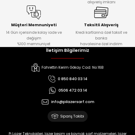
alışveriş imkanı
Müşteri Memnuniyeti
Taksitli Alışveriş
14 Gün içerisinde kolay iade ve
Kredi kartlarına özel taksit ve
değişim
banka
%100 memnuniyet
havalesine özel indirim
İletişim Bilgilerimiz
Fahrettin Kerim Gökay Cad. No:16B
0 850 840 03 14
0506 472 03 14
info@pilazersarf.com
Sipariş Takibi
Pi Lazer Teknolojileri, lazer kesim ve kaynak sarf malzemeleri, lazer