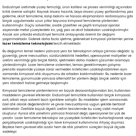
Endüstriyel üretimde yüzey temizliği, ürün kalitesi ve proses verimliliği açısından
kritik öneme sahiptir. Kaynak öncesi hazırlık, boya öncesi yüzey şartlandırma, pas
Kafaları
giderme, oksit temizleme, kalıp bakımı ve hassas ekipmanların restorasyonu gibi
birçok uygulamada uzun yıllar boyunca kimyasal temizleme yöntemleri
kullanılmıştır. Güçlü solventler, asidik çözeltiler ve çeşitli kimyasal ajanlar
sayesinde metal yüzeylerdeki kir, yağ, pas ve oksit tabakaları uzaklaştırılmıştır.
Konnektörler
 Kafaları
Ancak son yıllarda endüstriyel temizlik anlayışında önemli bir değişim
yaşanmaktadır. Giderek daha fazla işletme, geleneksel kimyasal yöntemler yerine
lazer temizleme teknolojisini
tercih etmektedir.
Bu değişimin temel nedeni yalnızca yeni bir teknolojinin ortaya çıkması değildir. İş
güvenliği, çevre mevzuatları, sürdürülebilirlik hedefleri, operasyonel maliyetler ve
üretim verimliliği gibi birçok faktör, işletmeleri daha modern çözümler aramaya
yönlendirmiştir. Lazer temizleme sistemleri, temas gerektirmeyen çalışma
prensibi sayesinde yüzeye zarar vermeden kirleticileri uzaklaştırabilirken aynı
zamanda kimyasal atık oluşumunu da ortadan kaldırmaktadır. Bu nedenle lazer
temizleme, günümüzde yalnızca alternatif bir yöntem değil, birçok sektör için
yeni standart haline gelmeye başlamıştır.
Kimyasal temizleme yöntemlerinin en büyük dezavantajlarından biri, kullanılan
maddelerin çevresel etkileridir. Endüstriyel temizlikte kullanılan birçok kimyasal;
asit, alkali veya solvent bazlı içeriklere sahiptir. Bu maddeler işlem sonrasında
özel atık olarak değerlendirilir ve çevre mevzuatlarına uygun şekilde bertaraf
edilmelidir. Özellikle büyük ölçekli üretim tesislerinde bu süreç ciddi maliyet
oluşturur. Ayrıca atık yönetimi yalnızca finansal değil, operasyonel bir yük de
yaratır. Lazer temizleme teknolojisi ise yüzeydeki kirleticileri buharlaştırarak veya
parçalayarak uzaklaştırdığı için ilave kimyasal kullanımına ihtiyaç duymaz.
Böylece hem çevresel etki azalır hem de atık yönetimi süreçleri büyük ölçüde
sadeleşir.