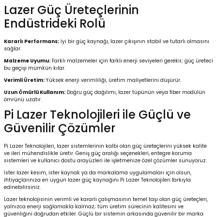
Lazer Güç Üreteçlerinin
Endüstrideki Rolü
Kararlı Performans:
İyi bir güç kaynağı, lazer çıkışının stabil ve tutarlı olmasını
sağlar.
Malzeme Uyumu:
Farklı malzemeler için farklı enerji seviyeleri gerekir; güç üreteci
bu geçişi mümkün kılar.
Verimli Üretim:
Yüksek enerji verimliliği, üretim maliyetlerini düşürür.
Uzun Ömürlü Kullanım:
Doğru güç dağılımı, lazer tüpünün veya fiber modülün
ömrünü uzatır.
Pi Lazer Teknolojileri ile Güçlü ve
Güvenilir Çözümler
Pi Lazer Teknolojileri, lazer sistemlerinin kalbi olan güç üreteçlerini yüksek kalite
ve ileri mühendislikle üretir. Geniş güç aralığı seçenekleri, entegre koruma
sistemleri ve kullanıcı dostu arayüzleri ile işletmenize özel çözümler sunuyoruz.
İster lazer kesim, ister kaynak ya da markalama uygulamaları için olsun,
ihtiyaçlarınıza en uygun lazer güç kaynağını Pi Lazer Teknolojileri farkıyla
edinebilirsiniz.
Lazer teknolojisinin verimli ve kararlı çalışmasının temel taşı olan güç üreteçleri,
yalnızca enerji sağlamakla kalmaz; tüm üretim sürecinin kalitesini ve
güvenliğini doğrudan etkiler. Güçlü bir sistemin arkasında güvenilir bir marka