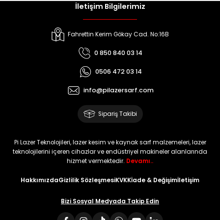
İletişim Bilgilerimiz
Fahrettin Kerim Gökay Cad. No:16B
0 850 840 03 14
0506 472 03 14
info@pilazersarf.com
Sipariş Takibi
Pi Lazer Teknolojileri, lazer kesim ve kaynak sarf malzemeleri, lazer
teknolojilerini içeren cihazlar ve endüstriyel makineler alanlarında
hizmet vermektedir.
Devamı..
Hakkımızda
Gizlilik Sözleşmesi
KVKK
İade & Değişim
İletişim
Bizi Sosyal Medyada Takip Edin