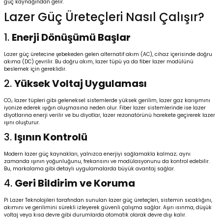
güç kaynağından gelir.
Lazer Güç Üreteçleri Nasıl Çalışır?
Kafaları
1.
Enerji Dönüşümü Başlar
Konnektörler
 Kafaları
Lazer güç üretecine şebekeden gelen alternatif akım (AC), cihaz içerisinde doğru
akıma (DC) çevrilir. Bu doğru akım, lazer tüpü ya da fiber lazer modülünü
beslemek için gereklidir.
2.
Yüksek Voltaj Uygulaması
CO₂ lazer tüpleri gibi geleneksel sistemlerde yüksek gerilim, lazer gaz karışımını
iyonize ederek ışığın oluşmasına neden olur. Fiber lazer sistemlerinde ise lazer
diyotlarına enerji verilir ve bu diyotlar, lazer rezonatörünü harekete geçirerek lazer
ışını oluşturur.
3.
Işının Kontrolü
Modern lazer güç kaynakları, yalnızca enerjiyi sağlamakla kalmaz; aynı
zamanda ışının yoğunluğunu, frekansını ve modülasyonunu da kontrol edebilir.
Bu, markalama gibi detaylı uygulamalarda büyük avantaj sağlar.
4.
Geri Bildirim ve Koruma
Pi Lazer Teknolojileri tarafından sunulan lazer güç üreteçleri, sistemin sıcaklığını,
akımını ve gerilimini sürekli izleyerek güvenli çalışma sağlar. Aşırı ısınma, düşük
voltaj veya kısa devre gibi durumlarda otomatik olarak devre dışı kalır.