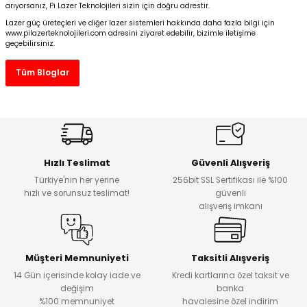
arıyorsanız, Pi Lazer Teknolojileri sizin için doğru adrestir.
Lazer güç üreteçleri ve diğer lazer sistemleri hakkında daha fazla bilgi için
www.pilazerteknolojileri.com
adresini ziyaret edebilir, bizimle iletişime
geçebilirsiniz.
Tüm Bloglar
Hızlı Teslimat
Güvenli Alışveriş
Türkiye'nin her yerine
256bit SSL Sertifikası ile %100
hızlı ve sorunsuz teslimat!
güvenli
alışveriş imkanı
Müşteri Memnuniyeti
Taksitli Alışveriş
14 Gün içerisinde kolay iade ve
Kredi kartlarına özel taksit ve
değişim
banka
%100 memnuniyet
havalesine özel indirim