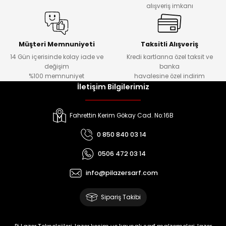
alışveriş imkanı
Müşteri Memnuniyeti
Taksitli Alışveriş
14 Gün içerisinde kolay iade ve
Kredi kartlarına özel taksit ve
değişim
banka
%100 memnuniyet
havalesine özel indirim
İletişim Bilgilerimiz
Fahrettin Kerim Gökay Cad. No:16B
0 850 840 03 14
0506 472 03 14
info@pilazersarf.com
Sipariş Takibi