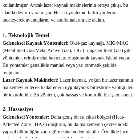
kullanılmıştır. Ancak lazer kaynak makinelerinin ortaya çıkışı, bu
alanda devrim yaratmıştır. Her iki yöntemin farklı yönlerini
Kafaları
inceleyerek avantajlarını ve sınırlamalarını ele alalım.
Konnektörler
 Kafaları
1. Teknolojik Temel
Geleneksel Kaynak Yöntemleri:
Oksi-gaz kaynağı, MIG/MAG
(Metal Inert Gas/Metal Active Gas), TIG (Tungsten Inert Gas) gibi
yöntemler, erimiş metal havuzları oluşturarak kaynak işlemi yapar.
Bu yöntemler genellikle manüel veya yarı otomatik şekilde
uygulanır.
Lazer Kaynak Makineleri:
Lazer kaynak, yoğun bir lazer ışınının
malzemeyi eritecek kadar enerji uygulayarak birleştirme yaptığı ileri
bir teknolojidir. Bu yöntem, çok hassas ve kontrollü bir işlem sunar.
2. Hassasiyet
Geleneksel Yöntemler:
Daha geniş bir ısı etkisi bölgesi (Heat-
Affected Zone - HAZ) oluşturur, bu da malzemenin çevresindeki
yapısal bütünlüğün zarar görmesine neden olabilir. Özellikle ince