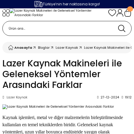
Türkiye’nin her noktasına kargo!
Geri Dön
Geri Dön
Geri Dön
Geri Dön
m
ak
lojileri
 Makinalar
 Makinesi
Cihazı
leme Makinesi
Anasayfa
Bloglar
Lazer Kaynak
Lazer Kaynak Makineleri ile G
 (Seramik / Metal)
 Torçları
eme Sistemleri
Makinaları
Lazer Kaynak Makineleri ile
Geleneksel Yöntemler
a Camı
Üniteleri
ama Sistemleri
inatör Montaj Ekipmanı
Arasındaki Farklar
ens
ler
obotlar
Lazer Kaynak
27-12-2024
19:12
Bağlantı Parçaları
a Camları
 Makinesi
Kaynak işlemleri, metal ve diğer malzemelerin birleştirilmesinde
eme Ürünleri
ensler
 Sistemi
UPS
kullanılan en temel tekniklerden biridir. Geleneksel kaynak
yöntemleri, uzun yıllar boyunca endüstride yaygın olarak