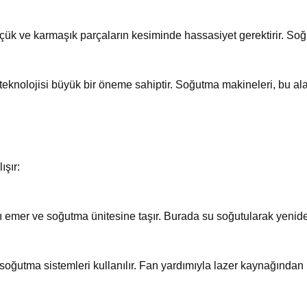
 küçük ve karmaşık parçaların kesiminde hassasiyet gerektirir. S
r teknolojisi büyük bir öneme sahiptir. Soğutma makineleri, bu ala
ışır:
sıyı emer ve soğutma ünitesine taşır. Burada su soğutularak yeni
utma sistemleri kullanılır. Fan yardımıyla lazer kaynağından ısı 