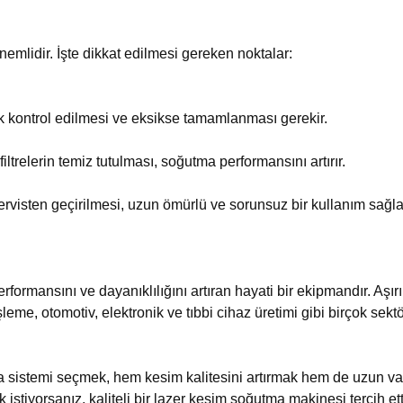
emlidir. İşte dikkat edilmesi gereken noktalar:
k kontrol edilmesi ve eksikse tamamlanması gerekir.
relerin temiz tutulması, soğutma performansını artırır.
rvisten geçirilmesi, uzun ömürlü ve sorunsuz bir kullanım sağla
erformansını ve dayanıklılığını artıran hayati bir ekipmandır. Aşır
şleme, otomotiv, elektronik ve tıbbi cihaz üretimi gibi birçok se
 sistemi seçmek, hem kesim kalitesini artırmak hem de uzun vade
stiyorsanız, kaliteli bir lazer kesim soğutma makinesi tercih et