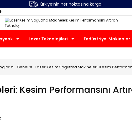
Türkiye’nin her noktasına kargo!
bi
Kaynak
Lazer Teknolojileri
Endüstriyel Makinalar
loglar
Genel
Lazer Kesim Soğutma Makineleri: Kesim Performansı
ri: Kesim Performansını Artır