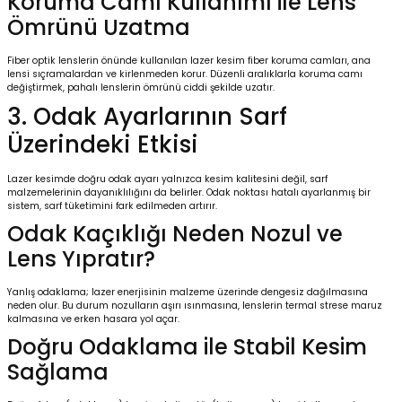
Koruma Camı Kullanımı ile Lens
Ömrünü Uzatma
Fiber optik lenslerin önünde kullanılan
lazer kesim fiber koruma camları
, ana
lensi sıçramalardan ve kirlenmeden korur. Düzenli aralıklarla koruma camı
değiştirmek, pahalı lenslerin ömrünü ciddi şekilde uzatır.
3. Odak Ayarlarının Sarf
Üzerindeki Etkisi
Lazer kesimde doğru odak ayarı yalnızca kesim kalitesini değil, sarf
malzemelerinin dayanıklılığını da belirler. Odak noktası hatalı ayarlanmış bir
sistem, sarf tüketimini fark edilmeden artırır.
Odak Kaçıklığı Neden Nozul ve
Lens Yıpratır?
Yanlış odaklama; lazer enerjisinin malzeme üzerinde dengesiz dağılmasına
neden olur. Bu durum nozulların aşırı ısınmasına, lenslerin termal strese maruz
kalmasına ve erken hasara yol açar.
Doğru Odaklama ile Stabil Kesim
Sağlama