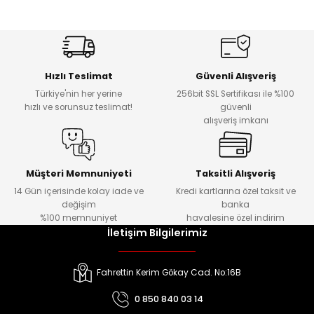
Hızlı Teslimat
Güvenli Alışveriş
Türkiye'nin her yerine
256bit SSL Sertifikası ile %100
hızlı ve sorunsuz teslimat!
güvenli
alışveriş imkanı
Müşteri Memnuniyeti
Taksitli Alışveriş
14 Gün içerisinde kolay iade ve
Kredi kartlarına özel taksit ve
değişim
banka
%100 memnuniyet
havalesine özel indirim
İletişim Bilgilerimiz
Fahrettin Kerim Gökay Cad. No:16B
0 850 840 03 14