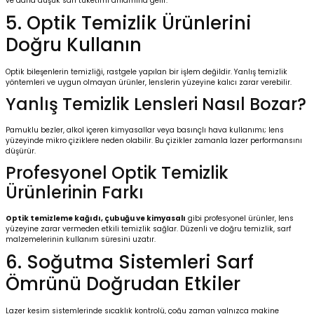
ve daha düşük sarf tüketimi anlamına gelir.
5. Optik Temizlik Ürünlerini
Doğru Kullanın
Optik bileşenlerin temizliği, rastgele yapılan bir işlem değildir. Yanlış temizlik
yöntemleri ve uygun olmayan ürünler, lenslerin yüzeyine kalıcı zarar verebilir.
Yanlış Temizlik Lensleri Nasıl Bozar?
Pamuklu bezler, alkol içeren kimyasallar veya basınçlı hava kullanımı; lens
yüzeyinde mikro çiziklere neden olabilir. Bu çizikler zamanla lazer performansını
düşürür.
Profesyonel Optik Temizlik
Ürünlerinin Farkı
Optik temizleme kağıdı
, çubuğu ve kimyasalı
gibi profesyonel ürünler, lens
yüzeyine zarar vermeden etkili temizlik sağlar. Düzenli ve doğru temizlik, sarf
malzemelerinin kullanım süresini uzatır.
6. Soğutma Sistemleri Sarf
Ömrünü Doğrudan Etkiler
Lazer kesim sistemlerinde sıcaklık kontrolü, çoğu zaman yalnızca makine