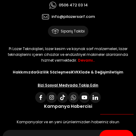
0506 472 03 14
info@pilazersarf.com
Sipariş Takibi
Pi Lazer Teknolojileri, lazer kesim ve kaynak sarf malzemeleri, lazer
teknolojilerini içeren cihazlar ve endüstriyel makineler alanlarında
hizmet vermektedir.
Devamı..
Hakkımızda
Gizlilik Sözleşmesi
KVKK
İade & Değişim
İletişim
Bizi Sosyal Medyada Takip Edin
Kampanya Habercisi
Kampanyalar ve en yeni ürünlerimizden haberiniz olsun