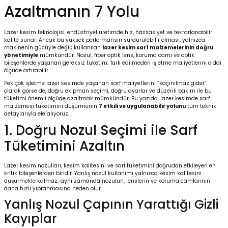
Azaltmanın 7 Yolu
Kafaları
Lazer kesim teknolojisi, endüstriyel üretimde hız, hassasiyet ve tekrarlanabilir
kalite sunar. Ancak bu yüksek performansın sürdürülebilir olması, yalnızca
makinenin gücüyle değil; kullanılan
lazer kesim sarf malzemelerinin doğru
Konnektörler
 Kafaları
yönetimiyle
mümkündür. Nozul, fiber optik lens, koruma camı ve optik
bileşenlerde yaşanan gereksiz tüketim; fark edilmeden işletme maliyetlerini ciddi
ölçüde artırabilir.
Pek çok işletme lazer kesimde yaşanan sarf maliyetlerini “kaçınılmaz gider”
olarak görse de, doğru ekipman seçimi, doğru ayarlar ve düzenli bakım ile bu
tüketimi önemli ölçüde azaltmak mümkündür. Bu yazıda, lazer kesimde sarf
malzemesi tüketimini düşürmenin
7 etkili ve uygulanabilir yolunu
tüm teknik
detaylarıyla ele alıyoruz.
1. Doğru Nozul Seçimi ile Sarf
Tüketimini Azaltın
Lazer kesim nozulları, kesim kalitesini ve sarf tüketimini doğrudan etkileyen en
kritik bileşenlerden biridir. Yanlış nozul kullanımı yalnızca kesim kalitesini
düşürmekle kalmaz; aynı zamanda nozulun, lenslerin ve koruma camlarının
daha hızlı yıpranmasına neden olur.
Yanlış Nozul Çapının Yarattığı Gizli
Kayıplar