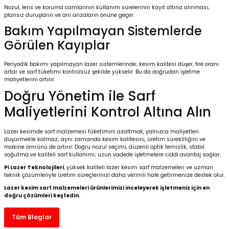
Nozul, lens ve koruma camlarının kullanım sürelerinin kayıt altına alınması;
plansız duruşların ve ani arızaların önüne geçer.
Bakım Yapılmayan Sistemlerde
Görülen Kayıplar
Periyodik bakımı yapılmayan lazer sistemlerinde; kesim kalitesi düşer, fire oranı
artar ve sarf tüketimi kontrolsüz şekilde yükselir. Bu da doğrudan işletme
maliyetlerini artırır.
Doğru Yönetim ile Sarf
Maliyetlerini Kontrol Altına Alın
Lazer kesimde sarf malzemesi tüketimini azaltmak, yalnızca maliyetleri
düşürmekle kalmaz; aynı zamanda kesim kalitesini, üretim sürekliliğini ve
makine ömrünü de artırır. Doğru nozul seçimi, düzenli optik temizlik, stabil
soğutma ve kaliteli sarf kullanımı; uzun vadede işletmelere ciddi avantaj sağlar.
Pi Lazer Teknolojileri
, yüksek kaliteli lazer kesim sarf malzemeleri ve uzman
teknik çözümleriyle üretim süreçlerinizi daha verimli hale getirmenize destek olur.
Lazer kesim sarf malzemeleri ürünlerimizi inceleyerek işletmeniz için en
doğru çözümleri keşfedin.
Tüm Bloglar