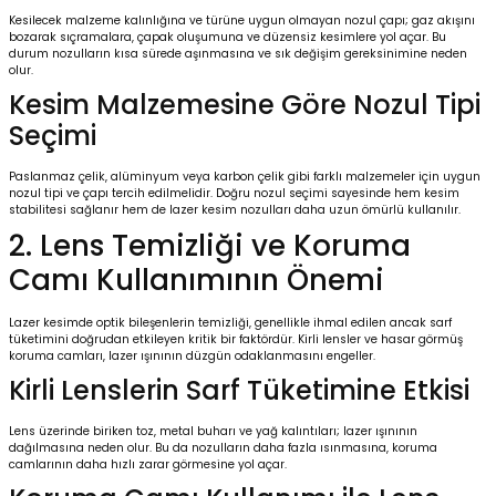
Kesilecek malzeme kalınlığına ve türüne uygun olmayan nozul çapı; gaz akışını
bozarak sıçramalara, çapak oluşumuna ve düzensiz kesimlere yol açar. Bu
durum nozulların kısa sürede aşınmasına ve sık değişim gereksinimine neden
olur.
Kesim Malzemesine Göre Nozul Tipi
Seçimi
Paslanmaz çelik, alüminyum veya karbon çelik gibi farklı malzemeler için uygun
nozul tipi ve çapı tercih edilmelidir. Doğru nozul seçimi sayesinde hem kesim
stabilitesi sağlanır hem de
lazer kesim nozulları
daha uzun ömürlü kullanılır.
2. Lens Temizliği ve Koruma
Camı Kullanımının Önemi
Lazer kesimde optik bileşenlerin temizliği, genellikle ihmal edilen ancak sarf
tüketimini doğrudan etkileyen kritik bir faktördür. Kirli lensler ve hasar görmüş
koruma camları, lazer ışınının düzgün odaklanmasını engeller.
Kirli Lenslerin Sarf Tüketimine Etkisi
Lens üzerinde biriken toz, metal buharı ve yağ kalıntıları; lazer ışınının
dağılmasına neden olur. Bu da nozulların daha fazla ısınmasına, koruma
camlarının daha hızlı zarar görmesine yol açar.