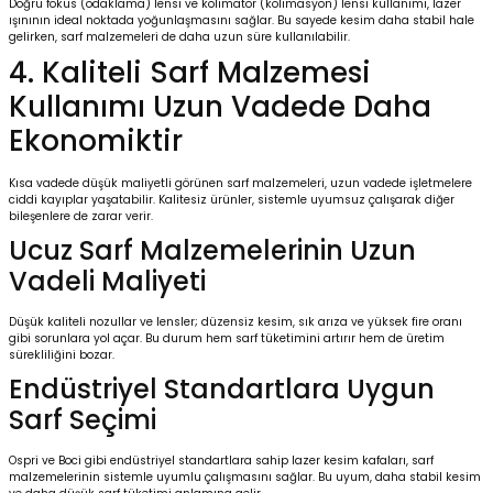
Doğru
fokus (odaklama) lensi
ve
kolimatör (kolimasyon) lensi
kullanımı, lazer
ışınının ideal noktada yoğunlaşmasını sağlar. Bu sayede kesim daha stabil hale
gelirken, sarf malzemeleri de daha uzun süre kullanılabilir.
4. Kaliteli Sarf Malzemesi
Kullanımı Uzun Vadede Daha
Ekonomiktir
Kısa vadede düşük maliyetli görünen sarf malzemeleri, uzun vadede işletmelere
ciddi kayıplar yaşatabilir. Kalitesiz ürünler, sistemle uyumsuz çalışarak diğer
bileşenlere de zarar verir.
Ucuz Sarf Malzemelerinin Uzun
Vadeli Maliyeti
Düşük kaliteli nozullar ve lensler; düzensiz kesim, sık arıza ve yüksek fire oranı
gibi sorunlara yol açar. Bu durum hem sarf tüketimini artırır hem de üretim
sürekliliğini bozar.
Endüstriyel Standartlara Uygun
Sarf Seçimi
Ospri ve Boci gibi endüstriyel standartlara sahip
lazer kesim kafaları
, sarf
malzemelerinin sistemle uyumlu çalışmasını sağlar. Bu uyum, daha stabil kesim