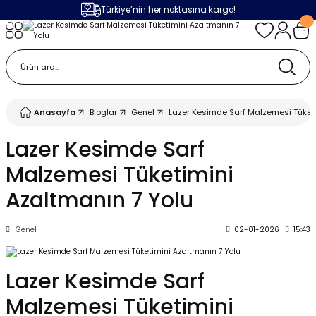
Türkiye’nin her noktasına kargo!
Geri Dön
Geri Dön
Geri Dön
Geri Dön
m
ak
lojileri
 Makinalar
 Makinesi
Cihazı
leme Makinesi
Anasayfa
Bloglar
Genel
Lazer Kesimde Sarf Malzemesi Tüketi
 (Seramik / Metal)
 Torçları
eme Sistemleri
Makinaları
Lazer Kesimde Sarf
Malzemesi Tüketimini
a Camı
Üniteleri
ama Sistemleri
inatör Montaj Ekipmanı
Azaltmanın 7 Yolu
ens
ler
obotlar
Genel
02-01-2026
15:43
Bağlantı Parçaları
a Camları
 Makinesi
Lazer Kesimde Sarf
eme Ürünleri
ensler
 Sistemi
UPS
Malzemesi Tüketimini