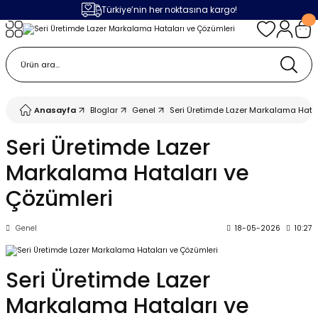
Türkiye’nin her noktasına kargo!
Geri Dön
Geri Dön
Geri Dön
Geri Dön
m
ak
lojileri
 Makinalar
 Makinesi
Cihazı
leme Makinesi
Anasayfa
Bloglar
Genel
Seri Üretimde Lazer Markalama Hatal
 (Seramik / Metal)
 Torçları
eme Sistemleri
Makinaları
Seri Üretimde Lazer
Markalama Hataları ve
a Camı
Üniteleri
ama Sistemleri
inatör Montaj Ekipmanı
Çözümleri
ens
ler
obotlar
Genel
18-05-2026
10:27
Bağlantı Parçaları
a Camları
 Makinesi
Seri Üretimde Lazer
eme Ürünleri
ensler
 Sistemi
UPS
Markalama Hataları ve