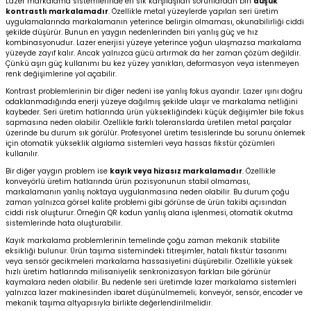
Lazer markalama sistemlerinde en sık karşılaşılan sorunlardan biri
düşük
kontrastlı markalamadır
. Özellikle metal yüzeylerde yapılan seri üretim
uygulamalarında markalamanın yeterince belirgin olmaması, okunabilirliği ciddi
şekilde düşürür. Bunun en yaygın nedenlerinden biri yanlış güç ve hız
kombinasyonudur. Lazer enerjisi yüzeye yeterince yoğun ulaşmazsa markalama
yüzeyde zayıf kalır. Ancak yalnızca gücü artırmak da her zaman çözüm değildir.
Çünkü aşırı güç kullanımı bu kez yüzey yanıkları, deformasyon veya istenmeyen
renk değişimlerine yol açabilir.
Kontrast problemlerinin bir diğer nedeni ise yanlış fokus ayarıdır. Lazer ışını doğru
odaklanmadığında enerji yüzeye dağılmış şekilde ulaşır ve markalama netliğini
kaybeder. Seri üretim hatlarında ürün yüksekliğindeki küçük değişimler bile fokus
sapmasına neden olabilir. Özellikle farklı toleranslarda üretilen metal parçalar
üzerinde bu durum sık görülür. Profesyonel üretim tesislerinde bu sorunu önlemek
için otomatik yükseklik algılama sistemleri veya hassas fikstür çözümleri
kullanılır.
Bir diğer yaygın problem ise
kayık veya hizasız markalamadır
. Özellikle
konveyörlü üretim hatlarında ürün pozisyonunun stabil olmaması,
markalamanın yanlış noktaya uygulanmasına neden olabilir. Bu durum çoğu
zaman yalnızca görsel kalite problemi gibi görünse de ürün takibi açısından
ciddi risk oluşturur. Örneğin QR kodun yanlış alana işlenmesi, otomatik okutma
sistemlerinde hata oluşturabilir.
Kayık markalama problemlerinin temelinde çoğu zaman mekanik stabilite
eksikliği bulunur. Ürün taşıma sistemindeki titreşimler, hatalı fikstür tasarımı
veya sensör gecikmeleri markalama hassasiyetini düşürebilir. Özellikle yüksek
hızlı üretim hatlarında milisaniyelik senkronizasyon farkları bile görünür
kaymalara neden olabilir. Bu nedenle seri üretimde lazer markalama sistemleri
yalnızca lazer makinesinden ibaret düşünülmemeli; konveyör, sensör, encoder ve
mekanik taşıma altyapısıyla birlikte değerlendirilmelidir.