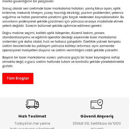
marka güvenliğinin bir parçasıdır.
Sonuç olarak seri üretimde lazer markalama hataları; yanlış fokus ayarı, optik
kirlenme, mekanik titreşim, yüzey hazırlığı eksikliği, yazılım problemleri, yetersiz
soğutma ve hatalı parametre yönetimi gibi birçok nedenden kaynaklanabilir. Bu
sorunların profesyonel şekilde çözülmesi için yalnızca arızaya müdahale etmek
yeterli değildir. Sürecin bütünsel şekilde optimize edilmesi gerekir.
Doğru makine seçimi
, kaliteli optik bileşenler, düzenli bakım, proses
standardizasyonu ve eğitimli operatör desteği sayesinde lazer markalama
sistemleri çok daha stabil, hızlı ve hatasız çalışabilir. Özellikle yüksek tempolu
üretim tesislerinde bu yaklaşım yalnızca kaliteyi artırmaz; aynı zamanda
operasyonel maliyetleri düşürür ve üretim verimliliğini ciddi şekilde yükseltir.
Başarılı bir lazer markalama süreci; yalnızca güçlü bir lazer kaynağına sahip
olmakta değil, o gücü üretim hattında tutarlı ve kontrollü şekilde yönetebilmekte
gizlidir.
Tüm Bloglar
Hızlı Teslimat
Güvenli Alışveriş
Türkiye'nin her yerine
256bit SSL Sertifikası ile %100