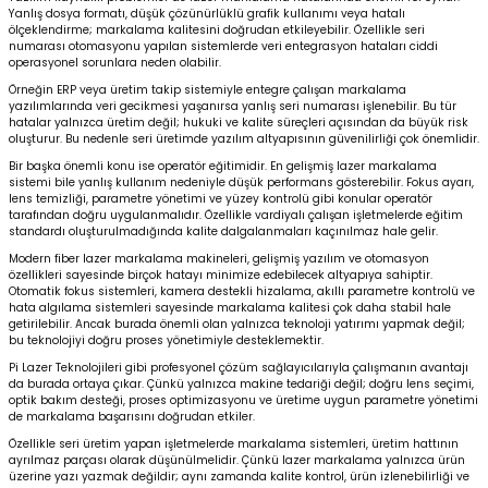
Yanlış dosya formatı, düşük çözünürlüklü grafik kullanımı veya hatalı
ölçeklendirme; markalama kalitesini doğrudan etkileyebilir. Özellikle seri
numarası otomasyonu yapılan sistemlerde veri entegrasyon hataları ciddi
operasyonel sorunlara neden olabilir.
Örneğin ERP veya üretim takip sistemiyle entegre çalışan markalama
yazılımlarında veri gecikmesi yaşanırsa yanlış seri numarası işlenebilir. Bu tür
hatalar yalnızca üretim değil; hukuki ve kalite süreçleri açısından da büyük risk
oluşturur. Bu nedenle seri üretimde yazılım altyapısının güvenilirliği çok önemlidir.
Bir başka önemli konu ise operatör eğitimidir. En gelişmiş lazer markalama
sistemi bile yanlış kullanım nedeniyle düşük performans gösterebilir. Fokus ayarı,
lens temizliği, parametre yönetimi ve yüzey kontrolü gibi konular operatör
tarafından doğru uygulanmalıdır. Özellikle vardiyalı çalışan işletmelerde eğitim
standardı oluşturulmadığında kalite dalgalanmaları kaçınılmaz hale gelir.
Modern fiber lazer markalama makineleri, gelişmiş yazılım ve otomasyon
özellikleri sayesinde birçok hatayı minimize edebilecek altyapıya sahiptir.
Otomatik fokus sistemleri, kamera destekli hizalama, akıllı parametre kontrolü ve
hata algılama sistemleri sayesinde markalama kalitesi çok daha stabil hale
getirilebilir. Ancak burada önemli olan yalnızca teknoloji yatırımı yapmak değil;
bu teknolojiyi doğru proses yönetimiyle desteklemektir.
Pi Lazer Teknolojileri gibi profesyonel çözüm sağlayıcılarıyla çalışmanın avantajı
da burada ortaya çıkar. Çünkü yalnızca makine tedariği değil; doğru lens seçimi,
optik bakım desteği, proses optimizasyonu ve üretime uygun parametre yönetimi
de markalama başarısını doğrudan etkiler.
Özellikle seri üretim yapan işletmelerde markalama sistemleri, üretim hattının
ayrılmaz parçası olarak düşünülmelidir. Çünkü lazer markalama yalnızca ürün
üzerine yazı yazmak değildir; aynı zamanda kalite kontrol, ürün izlenebilirliği ve