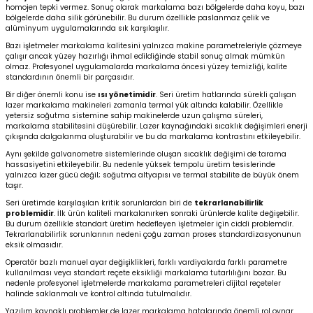
homojen tepki vermez. Sonuç olarak markalama bazı bölgelerde daha koyu, bazı
bölgelerde daha silik görünebilir. Bu durum özellikle paslanmaz çelik ve
alüminyum uygulamalarında sık karşılaşılır.
Bazı işletmeler markalama kalitesini yalnızca makine parametreleriyle çözmeye
çalışır ancak yüzey hazırlığı ihmal edildiğinde stabil sonuç almak mümkün
olmaz. Profesyonel uygulamalarda markalama öncesi yüzey temizliği, kalite
standardının önemli bir parçasıdır.
Bir diğer önemli konu ise
ısı yönetimidir
. Seri üretim hatlarında sürekli çalışan
lazer markalama makineleri zamanla termal yük altında kalabilir. Özellikle
yetersiz soğutma sistemine sahip makinelerde uzun çalışma süreleri,
markalama stabilitesini düşürebilir. Lazer kaynağındaki sıcaklık değişimleri enerji
çıkışında dalgalanma oluşturabilir ve bu da markalama kontrastını etkileyebilir.
Aynı şekilde galvanometre sistemlerinde oluşan sıcaklık değişimi de tarama
hassasiyetini etkileyebilir. Bu nedenle yüksek tempolu üretim tesislerinde
yalnızca lazer gücü değil; soğutma altyapısı ve termal stabilite de büyük önem
taşır.
Seri üretimde karşılaşılan kritik sorunlardan biri de
tekrarlanabilirlik
problemidir
. İlk ürün kaliteli markalanırken sonraki ürünlerde kalite değişebilir.
Bu durum özellikle standart üretim hedefleyen işletmeler için ciddi problemdir.
Tekrarlanabilirlik sorunlarının nedeni çoğu zaman proses standardizasyonunun
eksik olmasıdır.
Operatör bazlı manuel ayar değişiklikleri, farklı vardiyalarda farklı parametre
kullanılması veya standart reçete eksikliği markalama tutarlılığını bozar. Bu
nedenle profesyonel işletmelerde markalama parametreleri dijital reçeteler
halinde saklanmalı ve kontrol altında tutulmalıdır.
Yazılım kaynaklı problemler de lazer markalama hatalarında önemli rol oynar.