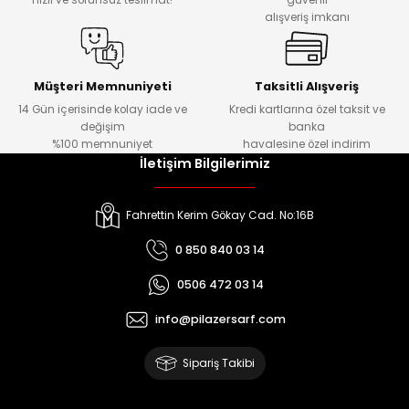
hızlı ve sorunsuz teslimat!
güvenli
alışveriş imkanı
Müşteri Memnuniyeti
Taksitli Alışveriş
14 Gün içerisinde kolay iade ve
Kredi kartlarına özel taksit ve
değişim
banka
%100 memnuniyet
havalesine özel indirim
İletişim Bilgilerimiz
Fahrettin Kerim Gökay Cad. No:16B
0 850 840 03 14
0506 472 03 14
info@pilazersarf.com
Sipariş Takibi