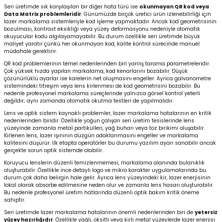
Seri üretimde sık karşılaşılan bir diğer hata türü ise
okunmayan QR kod veya
Data Matrix problemleridir
. Günümüzde birçok üretici ürün izlenebilirliği için
lazer markalama sistemleriyle kod işleme yapmaktadır. Ancak kod geometrisinin
bozulması, kontrast eksikliği veya yüzey deformasyonu nedeniyle otomatik
okuyucular kodu algılayamayabilir. Bu durum özellikle seri üretimde büyük
maliyet yaratır çünkü her okunmayan kod, kalite kontrol sürecinde manuel
müdahale gerektirir.
QR kod problemlerinin temel nedenlerinden biri yanlış tarama parametreleridir.
Çok yüksek hızda yapılan markalama, kod kenarlarını bozabilir. Düşük
çözünürlüklü ayarlar ise karelerin net oluşmasını engeller. Ayrıca galvanometre
sistemindeki titreşim veya lens kirlenmesi de kod geometrisini bozabilir. Bu
nedenle profesyonel markalama süreçlerinde yalnızca görsel kontrol yeterli
değildir; aynı zamanda otomatik okutma testleri de yapılmalıdır.
Lens ve optik sistem kaynaklı problemler, lazer markalama hatalarının en kritik
nedenlerinden biridir. Özellikle yoğun çalışan seri üretim tesislerinde lens
yüzeyinde zamanla metal partikülleri, yağ buharı veya toz birikimi oluşabilir.
Kirlenen lens, lazer ışınının düzgün odaklanmasını engeller ve markalama
kalitesini düşürür. İlk etapta operatörler bu durumu yazılım ayarı sanabilir ancak
gerçekte sorun optik sistemde olabilir.
Koruyucu lenslerin düzenli temizlenmemesi, markalama alanında bulanıklık
oluşturabilir. Özellikle ince detaylı logo ve mikro karakter uygulamalarında bu
durum çok daha belirgin hale gelir. Ayrıca lens yüzeyindeki kir, lazer enerjisinin
lokal olarak absorbe edilmesine neden olur ve zamanla lens hasarı oluşturabilir.
Bu nedenle profesyonel üretim hatlarında düzenli optik bakım kritik öneme
sahiptir.
Seri üretimde lazer markalama hatalarının önemli nedenlerinden biri de
yetersiz
yüzey hazırlığıdır
. Özellikle yağlı, oksitli veya kirli metal yüzeylerde lazer enerjisi