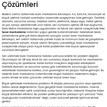
Çözümleri
Kafaları
Modern üretim hatlarında lazer markalama teknolojisi; hız, kalıcılık, hassasiyet ve
düşük işletme maliyeti avantajları sayesinde vazgeçilmez hale gelmiştir. Özellikle
otomotiv, savunma sanayi, medikal üretim, elektronik, beyaz eşya, metal işleme
Konnektörler
 Kafaları
ve yan sanayi sektörlerinde ürün takibi, seri numarası işleme, QR kod oluşturma,
Data Matrix markalama, logo uygulamaları ve teknik veri işleme süreçlerinde fiber
lazer markalama
sistemleri yoğun şekilde kullanılmaktadır. Geleneksel baskı
yöntemlerine göre çok daha dayanıklı sonuçlar sunan lazer markalama
teknolojisi, seri üretim hatlarında yüksek hızda ve minimum hata ile çalışabilme
potansiyeline sahiptir. Ancak üretim temposu yükseldikçe, lazer markalama
süreçlerinde ortaya çıkan küçük kalite problemleri bile büyük operasyonel
sorunlara dönüşebilir.
Seri üretimde lazer markalama hataları yalnızca estetik bir problem değildir.
Okunmayan bir QR kod, eksik bir seri numarası, düşük kontrastlı bir markalama
veya kaymış bir işaretleme; kalite kontrol süreçlerini doğrudan etkileyebilir.
Özellikle otomotiv ve savunma sanayi gibi izlenebilirlik zorunluluğu bulunan
sektörlerde markalama kalitesi, ürün güvenliğinin bir parçası haline gelmiştir. Bu
nedenle lazer markalama sistemlerinde oluşan hataların nedenlerini doğru
analiz etmek ve kalıcı çözümler üretmek büyük önem taşır.
Birçok işletmede markalama problemi ilk etapta yalnızca yazılım veya operatör
hatası olarak değerlendirilir. Oysa gerçekte lazer markalama kalitesi; makine
parametrelerinden optik sistemlere, yüzey hazırlığından mekanik titreşime kadar
birçok faktörden etkilenir. Bu yüzden profesyonel bir yaklaşım için yalnızca “hata
oluştuğunda müdahale etmek” değil, süreci bütünsel şekilde optimize etmek
gerekir.