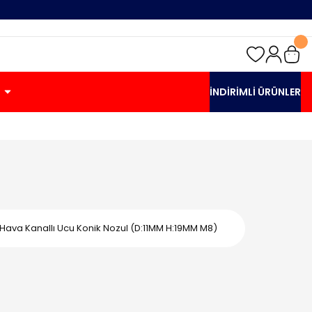
İNDİRİMLİ ÜRÜNLER
p Hava Kanallı Ucu Konik Nozul (D:11MM H:19MM M8)