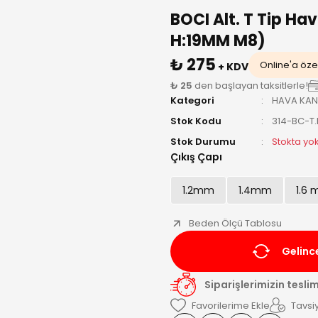
BOCI Alt. T Tip Ha
H:19MM M8)
₺ 275
Online'a özel
+ KDV
₺ 25
den başlayan taksitlerle!
Kategori
HAVA KANA
Stok Kodu
314-BC-T
Stok Durumu
Stokta yo
Çıkış Çapı
1.2mm
1.4mm
1.6
Beden Ölçü Tablosu
Gelinc
Siparişlerimizin tesli
Tavsiy