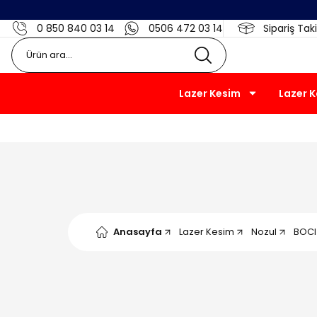
0 850 840 03 14
0506 472 03 14
Sipariş Taki
Lazer Kesim
Lazer 
Anasayfa
Lazer Kesim
Nozul
BOCI