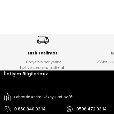
Hızlı Teslimat
G
Türkiye'nin her yerine
256bit SSL
hızlı ve sorunsuz teslimat!
İletişim Bilgilerimiz
Fahrettin Kerim Gökay Cad. No:16B
0 850 840 03 14
0506 472 03 14