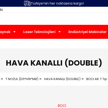
Türkiye’nin her noktasına kargo!
bi
Kaynak
Lazer Teknolojileri
Endüstriyel Makinalar
HAVA KANALLI (DOUBLE)
T NOZUL (D11*H19*M8)
HAVA KANALLI (DOUBLE)
BOCI Alt. T Ti
BOCI