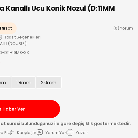
va Kanallı Ucu Konik Nozul (D:11MM
 fırsat
(0) Yorum
Taksit Seçenekleri
LLI (DOUBLE)
.D-D11H19M8-XX
k
 mm
1.8mm
2.0mm
e Haber Ver
mat süresi bulunduğunuz ile göre değişiklik göstermektedir.
e Et
Karşılaştır
Yorum Yaz
Yazdır