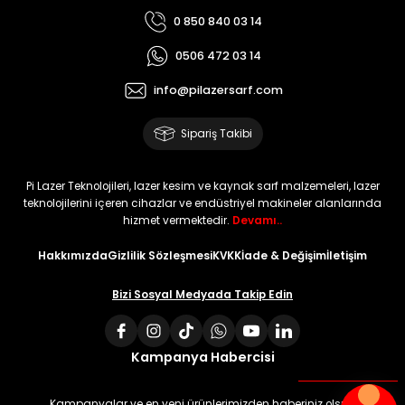
0 850 840 03 14
0506 472 03 14
info@pilazersarf.com
Sipariş Takibi
Pi Lazer Teknolojileri, lazer kesim ve kaynak sarf malzemeleri, lazer
teknolojilerini içeren cihazlar ve endüstriyel makineler alanlarında
hizmet vermektedir.
Devamı..
Hakkımızda
Gizlilik Sözleşmesi
KVKK
İade & Değişim
İletişim
Bizi Sosyal Medyada Takip Edin
Kampanya Habercisi
Kampanyalar ve en yeni ürünlerimizden haberiniz olsun