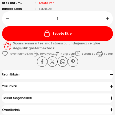
Stok Durumu
Stokta var
Barkod Kodu
FJKNSUbi
Kafaları
Konnektörler
 Kafaları
Sepete Ekle
Siparişlerimizin teslimat süresi bulunduğunuz ile göre
değişiklik göstermektedir.
Tavsiye Et
Karşılaştır
Yorum Yaz
Yazdır
Ürün Bilgisi
Yorumlar
Taksit Seçenekleri
Önerileriniz