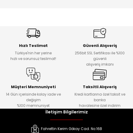
Hızlı Teslimat
Güvenli Alışveriş
Türkiye'nin her yerine
256bit SSL Sertifikası ile %100
hızlı ve sorunsuz teslimat!
güvenli
alışveriş imkanı
Müşteri Memnuniyeti
Taksitli Alışveriş
14 Gün içerisinde kolay iade ve
Kredi kartlarına özel taksit ve
değişim
banka
%100 memnuniyet
havalesine özel indirim
İletişim Bilgilerimiz
Fahrettin Kerim Gökay Cad. No:16B