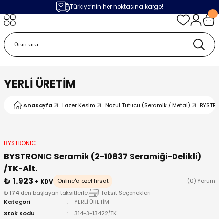
Türkiye’nin her noktasına kargo!
Geri Dön
Geri Dön
Geri Dön
Geri Dön
m
ak
lojileri
 Makinalar
 Makinesi
Cihazı
leme Makinesi
YERLİ ÜRETİM
 (Seramik / Metal)
 Torçları
eme Sistemleri
Makinaları
Anasayfa
Lazer Kesim
Nozul Tutucu (Seramik / Metal)
BYSTR
a Camı
Üniteleri
ama Sistemleri
inatör Montaj Ekipmanı
ens
ler
obotlar
BYSTRONIC
BYSTRONIC Seramik (2-10837 Seramiği-Delikli)
Bağlantı Parçaları
a Camları
 Makinesi
/TK-Alt.
₺ 1.923
Online'a özel fırsat
(0) Yorum
+ KDV
eme Ürünleri
ensler
 Sistemi
UPS
₺ 174
den başlayan taksitlerle!
Taksit Seçenekleri
Kategori
YERLİ ÜRETİM
Stok Kodu
314-3-13422/TK