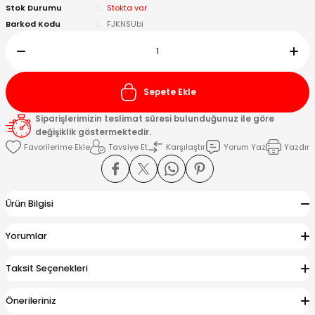
Stok Durumu
Stokta var
Barkod Kodu
FJKNSUbi
Kafaları
Konnektörler
 Kafaları
Sepete Ekle
Siparişlerimizin teslimat süresi bulunduğunuz ile göre
değişiklik göstermektedir.
Tavsiye Et
Karşılaştır
Yorum Yaz
Yazdır
Ürün Bilgisi
Yorumlar
Taksit Seçenekleri
Önerileriniz