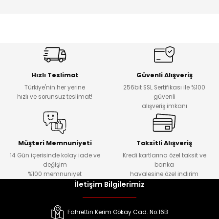
Hızlı Teslimat
Güvenli Alışveriş
Türkiye'nin her yerine
256bit SSL Sertifikası ile %100
hızlı ve sorunsuz teslimat!
güvenli
alışveriş imkanı
Müşteri Memnuniyeti
Taksitli Alışveriş
14 Gün içerisinde kolay iade ve
Kredi kartlarına özel taksit ve
değişim
banka
%100 memnuniyet
havalesine özel indirim
İletişim Bilgilerimiz
Fahrettin Kerim Gökay Cad. No:16B