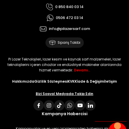
0 850 840 03 14
0506 472 03 14
info@pilazersarf.com
Sipariş Takibi
Pi Lazer Teknolojileri, lazer kesim ve kaynak sarf malzemeleri, lazer
teknolojilerini içeren cihazlar ve endüstriyel makineler alanlarında
hizmet vermektedir.
Devamı..
Hakkımızda
Gizlilik Sözleşmesi
KVKK
İade & Değişim
İletişim
Bizi Sosyal Medyada Takip Edin
Kampanya Habercisi
Kampanyalar ve en yeni ürünlerimizden haberiniz olsun