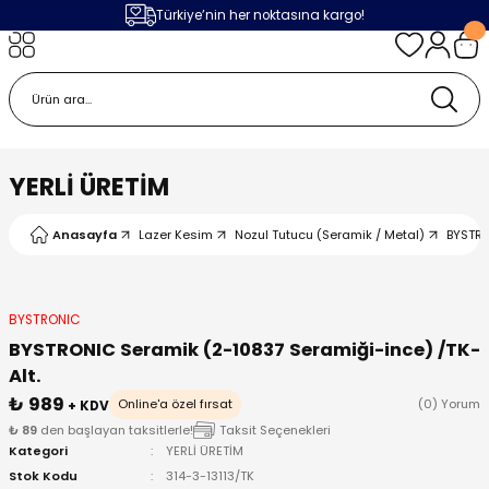
Türkiye’nin her noktasına kargo!
Geri Dön
Geri Dön
Geri Dön
Geri Dön
m
ak
lojileri
 Makinalar
 Makinesi
Cihazı
leme Makinesi
YERLİ ÜRETİM
 (Seramik / Metal)
 Torçları
eme Sistemleri
Makinaları
Anasayfa
Lazer Kesim
Nozul Tutucu (Seramik / Metal)
BYSTR
a Camı
Üniteleri
ama Sistemleri
inatör Montaj Ekipmanı
ens
ler
obotlar
BYSTRONIC
BYSTRONIC Seramik (2-10837 Seramiği-ince) /TK-
Bağlantı Parçaları
a Camları
 Makinesi
Alt.
₺ 989
Online'a özel fırsat
(0) Yorum
+ KDV
eme Ürünleri
ensler
 Sistemi
UPS
₺ 89
den başlayan taksitlerle!
Taksit Seçenekleri
Kategori
YERLİ ÜRETİM
Stok Kodu
314-3-13113/TK