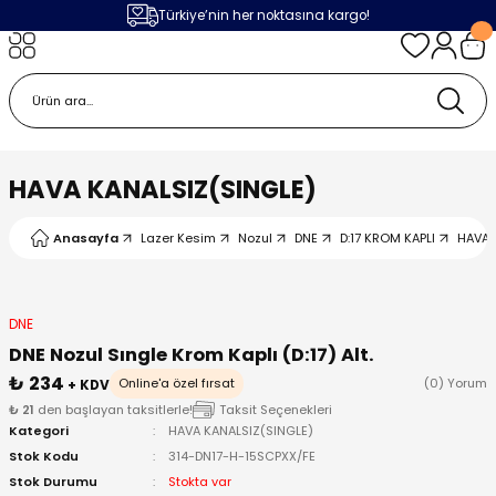
Türkiye’nin her noktasına kargo!
Geri Dön
Geri Dön
Geri Dön
Geri Dön
m
ak
lojileri
 Makinalar
 Makinesi
Cihazı
leme Makinesi
HAVA KANALSIZ(SINGLE)
 (Seramik / Metal)
 Torçları
eme Sistemleri
Makinaları
Anasayfa
Lazer Kesim
Nozul
DNE
D:17 KROM KAPLI
HAVA 
a Camı
Üniteleri
ama Sistemleri
inatör Montaj Ekipmanı
ens
ler
obotlar
DNE
DNE Nozul Sıngle Krom Kaplı (D:17) Alt.
Bağlantı Parçaları
a Camları
 Makinesi
₺ 234
Online'a özel fırsat
(0) Yorum
+ KDV
₺ 21
den başlayan taksitlerle!
Taksit Seçenekleri
Kategori
HAVA KANALSIZ(SINGLE)
eme Ürünleri
ensler
 Sistemi
UPS
Stok Kodu
314-DN17-H-15SCPXX/FE
Stok Durumu
Stokta var