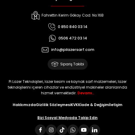
Fahrettin Kerim Gökay Cad. No:16B
0 850 840 03 14
0506 472 03 14
info@pilazersarf.com
Sipariş Takibi
Pi Lazer Teknolojileri, lazer kesim ve kaynak sarf malzemeleri, lazer
teknolojilerini içeren cihazlar ve endüstriyel makineler alanlarında
hizmet vermektedir.
Devamı..
Hakkımızda
Gizlilik Sözleşmesi
KVKK
İade & Değişim
İletişim
Bizi Sosyal Medyada Takip Edin