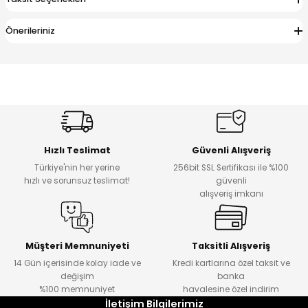
Önerileriniz
Hızlı Teslimat
Güvenli Alışveriş
Türkiye'nin her yerine
256bit SSL Sertifikası ile %100
hızlı ve sorunsuz teslimat!
güvenli
alışveriş imkanı
Müşteri Memnuniyeti
Taksitli Alışveriş
14 Gün içerisinde kolay iade ve
Kredi kartlarına özel taksit ve
değişim
banka
%100 memnuniyet
havalesine özel indirim
İletişim Bilgilerimiz