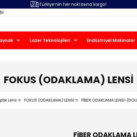
Türkiye’nin her noktasına kargo!
bi
Kaynak
Lazer Teknolojileri
Endüstriyel Makinalar
FOKUS (ODAKLAMA) LENSİ
ptik Lens
FOKUS (ODAKLAMA) LENSİ
FİBER ODAKLAMA LENSİ-/DOU
FİBER ODAKLAMA L