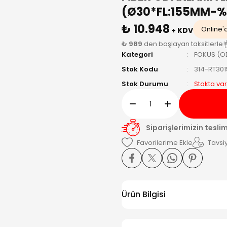
(Ø30*FL:155MM-%
₺ 10.948
Online'a
+ KDV
₺ 989
den başlayan taksitlerle!
Kategori
FOKUS (O
Stok Kodu
314-RT30
Stok Durumu
Stokta var
Siparişlerimizin tesli
Tavsiy
Ürün Bilgisi