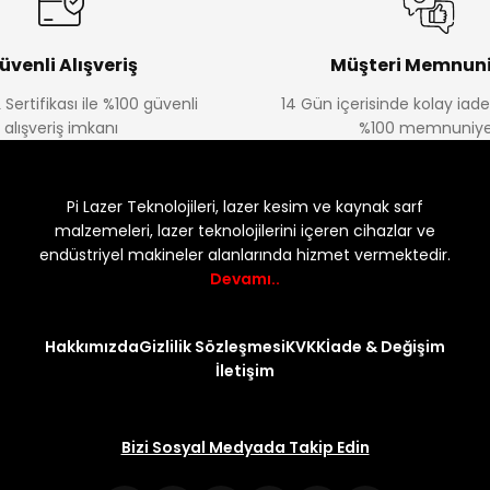
üvenli Alışveriş
Müşteri Memnuni
 Sertifikası ile %100 güvenli
14 Gün içerisinde kolay iad
alışveriş imkanı
%100 memnuniye
Pi Lazer Teknolojileri, lazer kesim ve kaynak sarf
malzemeleri, lazer teknolojilerini içeren cihazlar ve
endüstriyel makineler alanlarında hizmet vermektedir.
Devamı..
Hakkımızda
Gizlilik Sözleşmesi
KVKK
İade & Değişim
İletişim
Bizi Sosyal Medyada Takip Edin