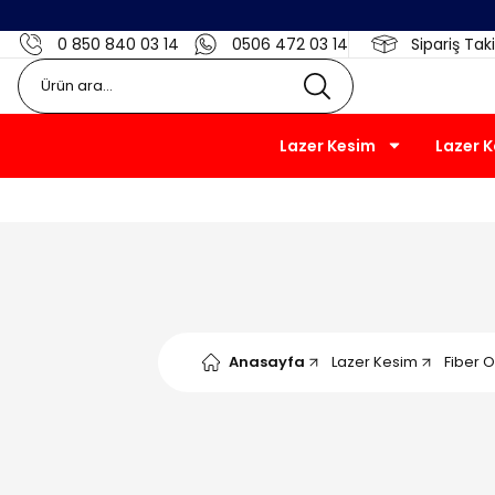
0 850 840 03 14
0506 472 03 14
Sipariş Taki
Lazer Kesim
Lazer 
Anasayfa
Lazer Kesim
Fiber O