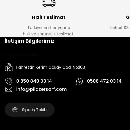
Hızlı Teslimat
G
Türkiye'nin her yerine
256bit SSL
hızlı ve sorunsuz teslimat!
İletişim Bilgilerimiz
Fahrettin Kerim Gökay Cad. No:16B
0 850 840 03 14
0506 472 03 14
info@pilazersarf.com
Sipariş Takibi