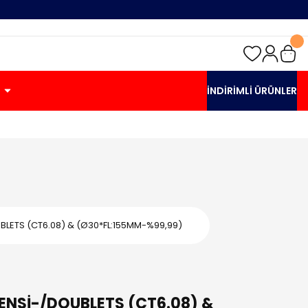
İNDİRİMLİ ÜRÜNLER
BLETS (CT6.08) & (Ø30*FL:155MM-%99,99)
ENSİ-/DOUBLETS (CT6.08) &