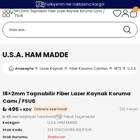
Türkiye’nin her noktasına kargo!
Geri Dön
Geri Dön
Geri Dön
Geri Dön
m
ak
lojileri
 Makinalar
 Makinesi
Cihazı
leme Makinesi
U.S.A. HAM MADDE
 (Seramik / Metal)
 Torçları
eme Sistemleri
Makinaları
Anasayfa
Lazer Kaynak
Fiber Koruma Camları
18*2
U.S.A.
a Camı
Üniteleri
ama Sistemleri
inatör Montaj Ekipmanı
ens
ler
obotlar
18×2mm Taşınabilir Fiber Lazer Kaynak Koruma
Camı / FSU6
Bağlantı Parçaları
a Camları
 Makinesi
₺ 495
Online'a özel fırsat
(0) Yorum
+ KDV
₺ 45
den başlayan taksitlerle!
Taksit Seçenekleri
Kategori
U.S.A. HAM MADDE
eme Ürünleri
ensler
 Sistemi
UPS
Stok Kodu
314-211LCG0155.182/FSU6
Stok Durumu
Stokta var