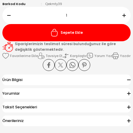
Barkod Kodu
Qekmty39
Kafaları
Konnektörler
 Kafaları
Sepete Ekle
Siparişlerimizin teslimat süresi bulunduğunuz ile göre
değişiklik göstermektedir.
Tavsiye Et
Karşılaştır
Yorum Yaz
Yazdır
Ürün Bilgisi
Yorumlar
Taksit Seçenekleri
Önerileriniz