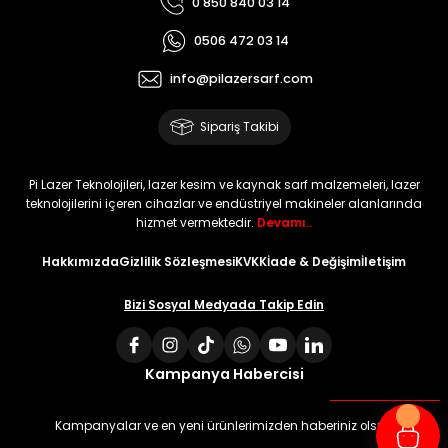
0 850 840 03 14
0506 472 03 14
info@pilazersarf.com
Sipariş Takibi
Pi Lazer Teknolojileri, lazer kesim ve kaynak sarf malzemeleri, lazer
teknolojilerini içeren cihazlar ve endüstriyel makineler alanlarında
hizmet vermektedir.
Devamı..
Hakkımızda
Gizlilik Sözleşmesi
KVKK
İade & Değişim
İletişim
Bizi Sosyal Medyada Takip Edin
Kampanya Habercisi
Kampanyalar ve en yeni ürünlerimizden haberiniz olsun