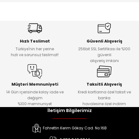
Hızlı Teslimat
Güvenli Alışveriş
Türkiye'nin her yerine
256bit SSL Sertifikası ile %100
hızlı ve sorunsuz teslimat!
güvenli
alışveriş imkanı
Müşteri Memnuniyeti
Taksitli Alışveriş
14 Gün içerisinde kolay iade ve
Kredi kartlarına özel taksit ve
değişim
banka
%100 memnuniyet
havalesine özel indirim
İletişim Bilgilerimiz
Fahrettin Kerim Gökay Cad. No:16B