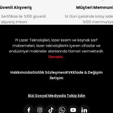
üvenli Alışveriş
Müşteri Memnuni
 Sertifikası ile %100 güvenli
14 Gün içerisinde kolay iad
alışveriş imkanı
%100 memnuniye
Pi Lazer Teknolojileri, lazer kesim ve kaynak sarf
malzemeleri, lazer teknolojilerini içeren cihazlar ve
endüstriyel makineler alanlarında hizmet vermektedir.
Devamı..
Hakkımızda
Gizlilik Sözleşmesi
KVKK
İade & Değişim
İletişim
Bizi Sosyal Medyada Takip Edin