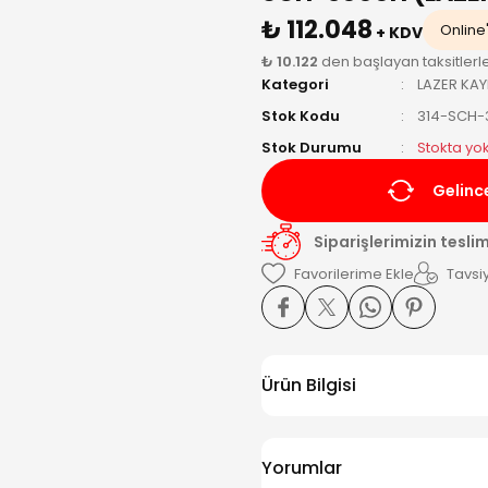
₺ 112.048
Online'
+ KDV
₺ 10.122
den başlayan taksitlerl
Kategori
LAZER KAY
Stok Kodu
314-SCH-
Stok Durumu
Stokta yo
Gelinc
Siparişlerimizin tesli
Tavsiy
Ürün Bilgisi
Yorumlar