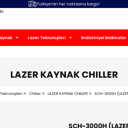
Türkiye’nin her noktasına kargo!
bi
Kaynak
Lazer Teknolojileri
Endüstriyel Makinalar
LAZER KAYNAK CHILLER
Teknolojileri
Chiller
LAZER KAYNAK CHILLER
SCH-3000H (LAZER
SCH-3000H (LAZER