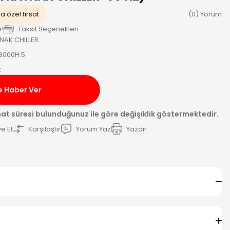
a özel fırsat
(0) Yorum
e!
Taksit Seçenekleri
NAK CHILLER
3000H.5
k
e Haber Ver
mat süresi bulunduğunuz ile göre değişiklik göstermektedir.
e Et
Karşılaştır
Yorum Yaz
Yazdır