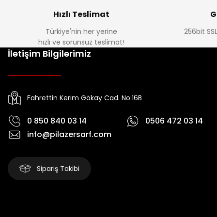
Hızlı Teslimat
G
Türkiye'nin her yerine
256bit SSL
hızlı ve sorunsuz teslimat!
İletişim Bilgilerimiz
Fahrettin Kerim Gökay Cad. No:16B
0 850 840 03 14
0506 472 03 14
info@pilazersarf.com
Sipariş Takibi