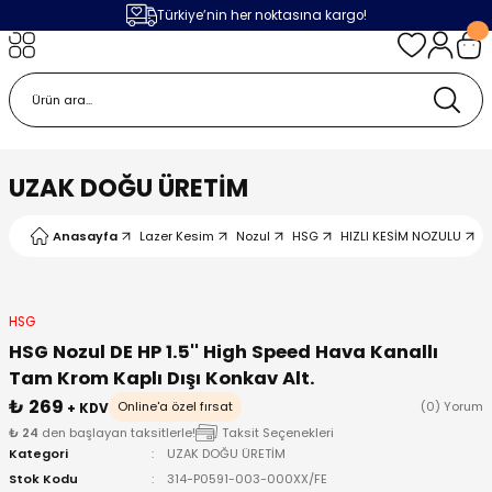
Türkiye’nin her noktasına kargo!
Geri Dön
Geri Dön
Geri Dön
Geri Dön
m
ak
lojileri
 Makinalar
 Makinesi
Cihazı
leme Makinesi
UZAK DOĞU ÜRETİM
 (Seramik / Metal)
 Torçları
eme Sistemleri
Makinaları
Anasayfa
Lazer Kesim
Nozul
HSG
HIZLI KESİM NOZULU
H
a Camı
Üniteleri
ama Sistemleri
inatör Montaj Ekipmanı
ens
ler
obotlar
HSG
HSG Nozul DE HP 1.5'' High Speed Hava Kanallı
Bağlantı Parçaları
a Camları
 Makinesi
Tam Krom Kaplı Dışı Konkav Alt.
₺ 269
Online'a özel fırsat
(0) Yorum
+ KDV
eme Ürünleri
ensler
 Sistemi
UPS
₺ 24
den başlayan taksitlerle!
Taksit Seçenekleri
Kategori
UZAK DOĞU ÜRETİM
Stok Kodu
314-P0591-003-000XX/FE