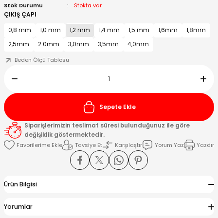
Stok Durumu
Stokta var
ÇIKIŞ ÇAPI
Kafaları
0,8 mm
1,0 mm
1,2 mm
1,4 mm
1,5 mm
1,6mm
1,8mm
2,5mm
2.0mm
3,0mm
3,5mm
4,0mm
Konnektörler
 Kafaları
Beden Ölçü Tablosu
Sepete Ekle
Siparişlerimizin teslimat süresi bulunduğunuz ile göre
değişiklik göstermektedir.
Tavsiye Et
Karşılaştır
Yorum Yaz
Yazdır
Ürün Bilgisi
Yorumlar