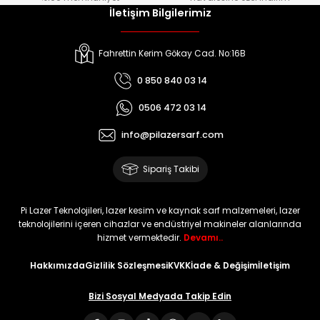
İletişim Bilgilerimiz
Fahrettin Kerim Gökay Cad. No:16B
0 850 840 03 14
0506 472 03 14
info@pilazersarf.com
Sipariş Takibi
Pi Lazer Teknolojileri, lazer kesim ve kaynak sarf malzemeleri, lazer
teknolojilerini içeren cihazlar ve endüstriyel makineler alanlarında
hizmet vermektedir.
Devamı..
Hakkımızda
Gizlilik Sözleşmesi
KVKK
İade & Değişim
İletişim
Bizi Sosyal Medyada Takip Edin