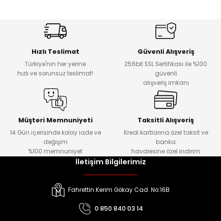
Hızlı Teslimat
Güvenli Alışveriş
Türkiye'nin her yerine
256bit SSL Sertifikası ile %100
hızlı ve sorunsuz teslimat!
güvenli
alışveriş imkanı
Müşteri Memnuniyeti
Taksitli Alışveriş
14 Gün içerisinde kolay iade ve
Kredi kartlarına özel taksit ve
değişim
banka
%100 memnuniyet
havalesine özel indirim
İletişim Bilgilerimiz
Fahrettin Kerim Gökay Cad. No:16B
0 850 840 03 14