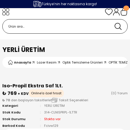
Türkiye’nin her noktasına kargo!
Geri Dön
Geri Dön
Geri Dön
Geri Dön
m
ak
lojileri
 Makinalar
 Makinesi
Cihazı
leme Makinesi
YERLİ ÜRETİM
 (Seramik / Metal)
 Torçları
eme Sistemleri
Makinaları
Anasayfa
Lazer Kesim
Optik Temizleme Ürünleri
OPTİK TEMİZL
a Camı
Üniteleri
ama Sistemleri
inatör Montaj Ekipmanı
ens
ler
obotlar
Iso-Propil Ekstra Saf 1Lt.
₺ 769
Online'a özel fırsat
(0) Yorum
+ KDV
Bağlantı Parçaları
a Camları
 Makinesi
₺ 70
den başlayan taksitlerle!
Taksit Seçenekleri
Kategori
YERLİ ÜRETİM
Stok Kodu
314-CLNISPRPL-1LTTR
eme Ürünleri
ensler
 Sistemi
UPS
Stok Durumu
Stokta var
Barkod Kodu
Fcivw129