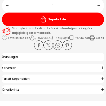
Kafaları
Sepete Ekle
Konnektörler
 Kafaları
Siparişlerimizin teslimat süresi bulunduğunuz ile göre
değişiklik göstermektedir.
Tavsiye Et
Karşılaştır
Yorum Yaz
Yazdır
Ürün Bilgisi
Yorumlar
Taksit Seçenekleri
Önerileriniz