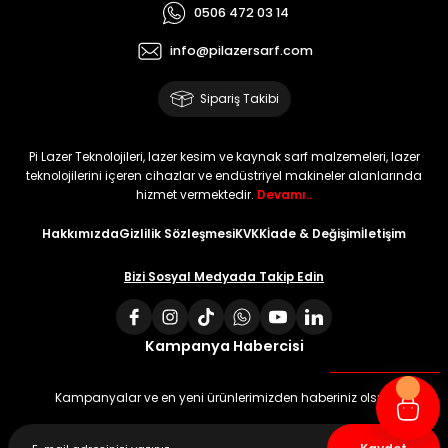
0506 472 03 14
info@pilazersarf.com
Sipariş Takibi
Pi Lazer Teknolojileri, lazer kesim ve kaynak sarf malzemeleri, lazer
teknolojilerini içeren cihazlar ve endüstriyel makineler alanlarında
hizmet vermektedir.
Devamı..
Hakkımızda
Gizlilik Sözleşmesi
KVKK
İade & Değişim
İletişim
Bizi Sosyal Medyada Takip Edin
Kampanya Habercisi
Kampanyalar ve en yeni ürünlerimizden haberiniz olsun