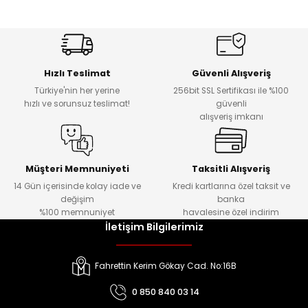
Hızlı Teslimat
Güvenli Alışveriş
Türkiye'nin her yerine
256bit SSL Sertifikası ile %100
hızlı ve sorunsuz teslimat!
güvenli
alışveriş imkanı
Müşteri Memnuniyeti
Taksitli Alışveriş
14 Gün içerisinde kolay iade ve
Kredi kartlarına özel taksit ve
değişim
banka
%100 memnuniyet
havalesine özel indirim
İletişim Bilgilerimiz
Fahrettin Kerim Gökay Cad. No:16B
0 850 840 03 14