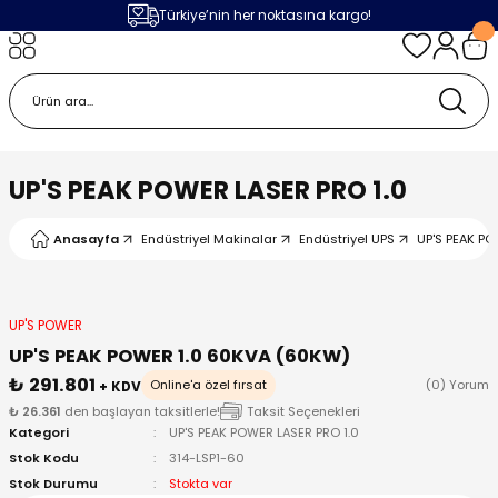
Türkiye’nin her noktasına kargo!
Geri Dön
Geri Dön
Geri Dön
Geri Dön
m
ak
lojileri
 Makinalar
 Makinesi
Cihazı
leme Makinesi
UP'S PEAK POWER LASER PRO 1.0
 (Seramik / Metal)
 Torçları
eme Sistemleri
Makinaları
Anasayfa
Endüstriyel Makinalar
Endüstriyel UPS
UP'S PEAK PO
a Camı
Üniteleri
ama Sistemleri
inatör Montaj Ekipmanı
ens
ler
obotlar
UP'S POWER
UP'S PEAK POWER 1.0 60KVA (60KW)
Bağlantı Parçaları
a Camları
 Makinesi
₺ 291.801
Online'a özel fırsat
(0) Yorum
+ KDV
₺ 26.361
den başlayan taksitlerle!
Taksit Seçenekleri
Kategori
UP'S PEAK POWER LASER PRO 1.0
eme Ürünleri
ensler
 Sistemi
UPS
Stok Kodu
314-LSP1-60
Stok Durumu
Stokta var