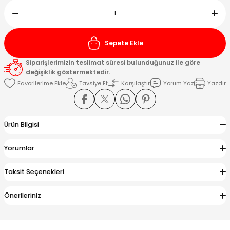
Kafaları
Sepete Ekle
Konnektörler
 Kafaları
Siparişlerimizin teslimat süresi bulunduğunuz ile göre
değişiklik göstermektedir.
Tavsiye Et
Karşılaştır
Yorum Yaz
Yazdır
Ürün Bilgisi
Yorumlar
Taksit Seçenekleri
Önerileriniz