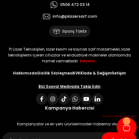
0506 472 03 14
info@pilazersarf.com
Sipariş Takibi
Pi Lazer Teknolojileri, lazer kesim ve kaynak sarf malzemeleri, lazer
teknolojilerini içeren cihazlar ve endüstriyel makineler alanlarında
hizmet vermektedir.
Devamı..
Hakkımızda
Gizlilik Sözleşmesi
KVKK
İade & Değişim
İletişim
Bizi Sosyal Medyada Takip Edin
Kampanya Habercisi
Kampanyalar ve en yeni ürünlerimizden haberiniz olsun