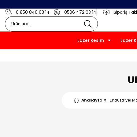
0 850 840 03 14
0506 472 03 14
Sipariş Taki
Lazer Kesim
Lazer 
U
Anasayfa
Endüstriyel M