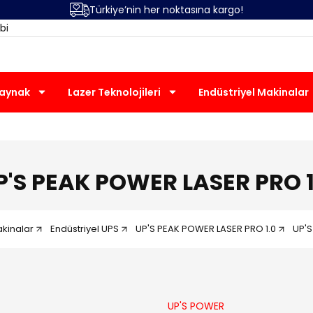
Türkiye’nin her noktasına kargo!
bi
Kaynak
Lazer Teknolojileri
Endüstriyel Makinalar
P'S PEAK POWER LASER PRO 1
akinalar
Endüstriyel UPS
UP'S PEAK POWER LASER PRO 1.0
UP'S
UP'S POWER