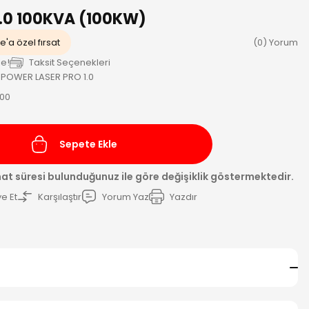
1.0 100KVA (100KW)
e'a özel fırsat
(0) Yorum
le!
Taksit Seçenekleri
 POWER LASER PRO 1.0
100
Sepete Ekle
mat süresi bulunduğunuz ile göre değişiklik göstermektedir.
e Et
Karşılaştır
Yorum Yaz
Yazdır