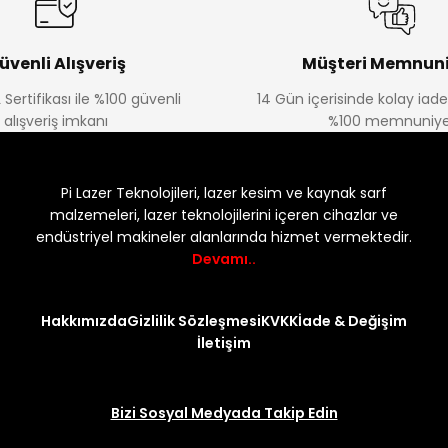
üvenli Alışveriş
Müşteri Memnuni
 Sertifikası ile %100 güvenli
14 Gün içerisinde kolay iad
alışveriş imkanı
%100 memnuniye
Pi Lazer Teknolojileri, lazer kesim ve kaynak sarf
malzemeleri, lazer teknolojilerini içeren cihazlar ve
endüstriyel makineler alanlarında hizmet vermektedir.
Devamı..
Hakkımızda
Gizlilik Sözleşmesi
KVKK
İade & Değişim
İletişim
Bizi Sosyal Medyada Takip Edin