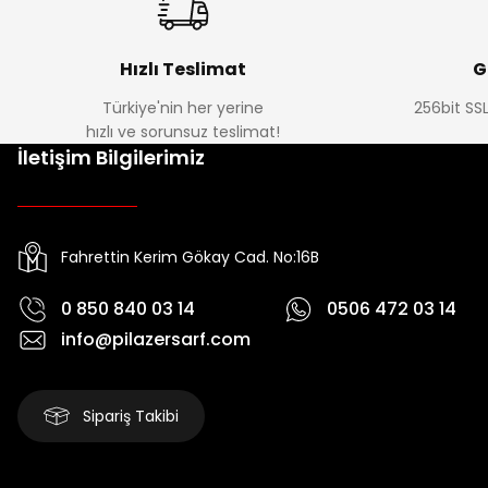
Hızlı Teslimat
G
Türkiye'nin her yerine
256bit SSL
hızlı ve sorunsuz teslimat!
İletişim Bilgilerimiz
Fahrettin Kerim Gökay Cad. No:16B
0 850 840 03 14
0506 472 03 14
info@pilazersarf.com
Sipariş Takibi