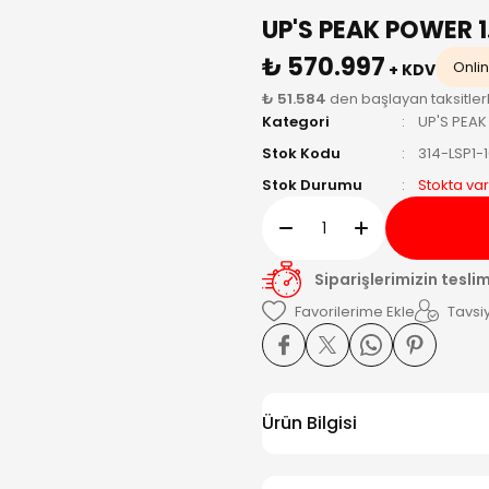
UP'S PEAK POWER 
₺ 570.997
Onlin
+ KDV
₺ 51.584
den başlayan taksitler
Kategori
UP'S PEAK
Stok Kodu
314-LSP1-
Stok Durumu
Stokta var
Siparişlerimizin tesli
Tavsiy
Ürün Bilgisi