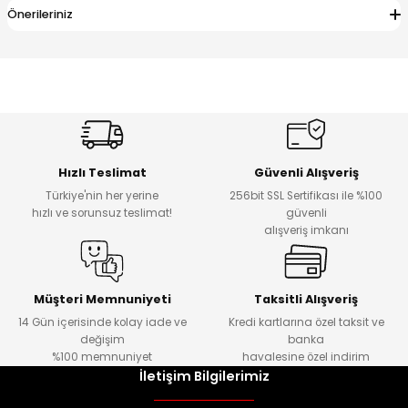
Önerileriniz
Hızlı Teslimat
Güvenli Alışveriş
Türkiye'nin her yerine
256bit SSL Sertifikası ile %100
hızlı ve sorunsuz teslimat!
güvenli
alışveriş imkanı
Müşteri Memnuniyeti
Taksitli Alışveriş
14 Gün içerisinde kolay iade ve
Kredi kartlarına özel taksit ve
değişim
banka
%100 memnuniyet
havalesine özel indirim
İletişim Bilgilerimiz