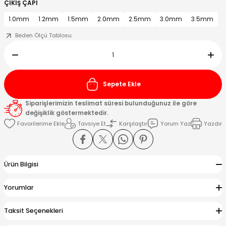
ÇIKIŞ ÇAPI
1.0mm
1.2mm
1.5mm
2.0mm
2.5mm
3.0mm
3.5mm
Kafaları
Beden Ölçü Tablosu
Konnektörler
 Kafaları
Sepete Ekle
Siparişlerimizin teslimat süresi bulunduğunuz ile göre
değişiklik göstermektedir.
Tavsiye Et
Karşılaştır
Yorum Yaz
Yazdır
Ürün Bilgisi
Yorumlar
Taksit Seçenekleri