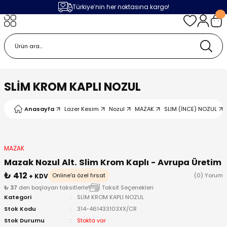
Türkiye’nin her noktasına kargo!
Geri Dön
Geri Dön
Geri Dön
Geri Dön
m
ak
lojileri
 Makinalar
 Makinesi
Cihazı
leme Makinesi
SLİM KROM KAPLI NOZUL
 (Seramik / Metal)
 Torçları
eme Sistemleri
Makinaları
Anasayfa
Lazer Kesim
Nozul
MAZAK
SLIM (İNCE) NOZUL
a Camı
Üniteleri
ama Sistemleri
inatör Montaj Ekipmanı
ens
ler
obotlar
MAZAK
Mazak Nozul Alt. Slim Krom Kaplı - Avrupa Üretim
Bağlantı Parçaları
a Camları
 Makinesi
₺ 412
Online'a özel fırsat
(0) Yorum
+ KDV
₺ 37
den başlayan taksitlerle!
Taksit Seçenekleri
Kategori
SLİM KROM KAPLI NOZUL
eme Ürünleri
ensler
 Sistemi
UPS
Stok Kodu
314-461433103XX/CR
Stok Durumu
Stokta var