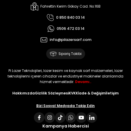
Fahrettin Kerim Gökay Cad. No:16B
0 850 840 03 14
0506 472 03 14
info@pilazersarf.com
Sipariş Takibi
Pi Lazer Teknolojileri, lazer kesim ve kaynak sarf malzemeleri, lazer
teknolojilerini içeren cihazlar ve endüstriyel makineler alanlarında
hizmet vermektedir.
Devamı..
Hakkımızda
Gizlilik Sözleşmesi
KVKK
İade & Değişim
İletişim
Bizi Sosyal Medyada Takip Edin
Kampanya Habercisi