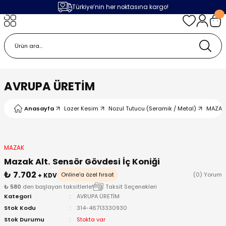
Türkiye’nin her noktasına kargo!
Geri Dön
Geri Dön
Geri Dön
Geri Dön
m
ak
lojileri
 Makinalar
 Makinesi
Cihazı
leme Makinesi
AVRUPA ÜRETİM
 (Seramik / Metal)
 Torçları
eme Sistemleri
Makinaları
Anasayfa
Lazer Kesim
Nozul Tutucu (Seramik / Metal)
MAZAK
a Camı
Üniteleri
ama Sistemleri
inatör Montaj Ekipmanı
ens
ler
obotlar
MAZAK
Mazak Alt. Sensör Gövdesi İç Koniği
Bağlantı Parçaları
a Camları
 Makinesi
₺ 7.702
Online'a özel fırsat
(0) Yorum
+ KDV
₺ 580
den başlayan taksitlerle!
Taksit Seçenekleri
Kategori
AVRUPA ÜRETİM
eme Ürünleri
ensler
 Sistemi
UPS
Stok Kodu
314-46713330930
Stok Durumu
Stokta var