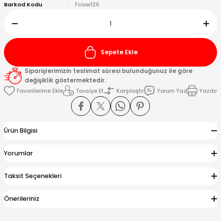
Barkod Kodu
Fcivw129
Kafaları
Konnektörler
 Kafaları
Sepete Ekle
Siparişlerimizin teslimat süresi bulunduğunuz ile göre
değişiklik göstermektedir.
Tavsiye Et
Karşılaştır
Yorum Yaz
Yazdır
Ürün Bilgisi
Yorumlar
Taksit Seçenekleri
Önerileriniz