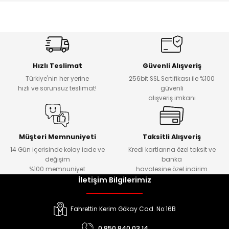
Hızlı Teslimat
Güvenli Alışveriş
Türkiye'nin her yerine
256bit SSL Sertifikası ile %100
hızlı ve sorunsuz teslimat!
güvenli
alışveriş imkanı
Müşteri Memnuniyeti
Taksitli Alışveriş
14 Gün içerisinde kolay iade ve
Kredi kartlarına özel taksit ve
değişim
banka
%100 memnuniyet
havalesine özel indirim
İletişim Bilgilerimiz
Fahrettin Kerim Gökay Cad. No:16B
0 850 840 03 14