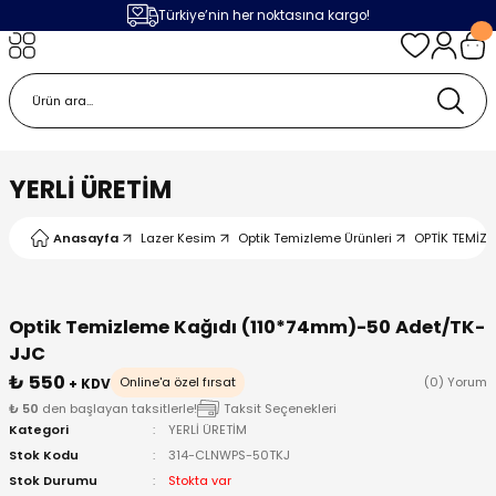
Türkiye’nin her noktasına kargo!
Geri Dön
Geri Dön
Geri Dön
Geri Dön
m
ak
lojileri
 Makinalar
 Makinesi
Cihazı
leme Makinesi
YERLİ ÜRETİM
 (Seramik / Metal)
 Torçları
eme Sistemleri
Makinaları
Anasayfa
Lazer Kesim
Optik Temizleme Ürünleri
OPTİK TEMİZL
a Camı
Üniteleri
ama Sistemleri
inatör Montaj Ekipmanı
ens
ler
obotlar
Optik Temizleme Kağıdı (110*74mm)-50 Adet/TK-
JJC
Bağlantı Parçaları
a Camları
 Makinesi
₺ 550
Online'a özel fırsat
(0) Yorum
+ KDV
₺ 50
den başlayan taksitlerle!
Taksit Seçenekleri
Kategori
YERLİ ÜRETİM
eme Ürünleri
ensler
 Sistemi
UPS
Stok Kodu
314-CLNWPS-50TKJ
Stok Durumu
Stokta var