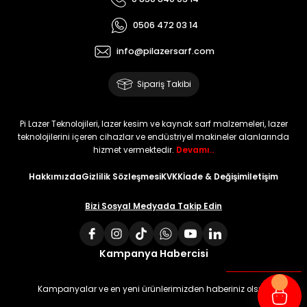
0506 472 03 14
info@pilazersarf.com
Sipariş Takibi
Pi Lazer Teknolojileri, lazer kesim ve kaynak sarf malzemeleri, lazer
teknolojilerini içeren cihazlar ve endüstriyel makineler alanlarında
hizmet vermektedir.
Devamı..
Hakkımızda
Gizlilik Sözleşmesi
KVKK
İade & Değişim
İletişim
Bizi Sosyal Medyada Takip Edin
Kampanya Habercisi
Kampanyalar ve en yeni ürünlerimizden haberiniz olsun