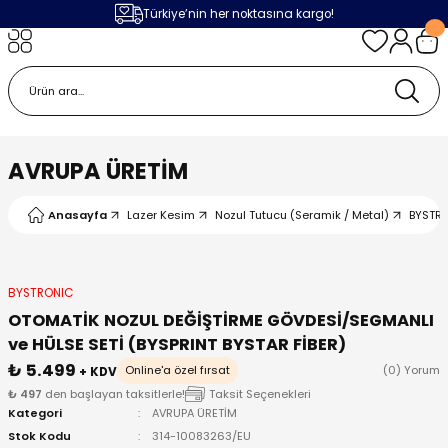
Türkiye’nin her noktasına kargo!
Geri Dön
Geri Dön
Geri Dön
Geri Dön
m
ak
lojileri
 Makinalar
 Makinesi
Cihazı
leme Makinesi
AVRUPA ÜRETİM
 (Seramik / Metal)
 Torçları
eme Sistemleri
Makinaları
Anasayfa
Lazer Kesim
Nozul Tutucu (Seramik / Metal)
BYSTR
a Camı
Üniteleri
ama Sistemleri
inatör Montaj Ekipmanı
ens
ler
obotlar
BYSTRONIC
OTOMATİK NOZUL DEĞİŞTİRME GÖVDESİ/SEGMANLI
Bağlantı Parçaları
a Camları
 Makinesi
ve HÜLSE SETİ (BYSPRINT BYSTAR FİBER)
₺ 5.499
Online'a özel fırsat
(0) Yorum
+ KDV
eme Ürünleri
ensler
 Sistemi
UPS
₺ 497
den başlayan taksitlerle!
Taksit Seçenekleri
Kategori
AVRUPA ÜRETİM
Stok Kodu
314-10083263/EU