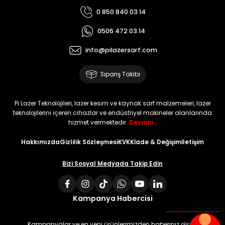
0 850 840 03 14
0506 472 03 14
info@pilazersarf.com
Sipariş Takibi
Pi Lazer Teknolojileri, lazer kesim ve kaynak sarf malzemeleri, lazer
teknolojilerini içeren cihazlar ve endüstriyel makineler alanlarında
hizmet vermektedir.
Devamı..
Hakkımızda
Gizlilik Sözleşmesi
KVKK
İade & Değişim
İletişim
Bizi Sosyal Medyada Takip Edin
Kampanya Habercisi
Kampanyalar ve en yeni ürünlerimizden haberiniz olsun