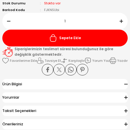
Stok Durumu
Stokta var
Barkod Kodu
FJKNSUbi
Kafaları
Konnektörler
 Kafaları
Sepete Ekle
Siparişlerimizin teslimat süresi bulunduğunuz ile göre
değişiklik göstermektedir.
Tavsiye Et
Karşılaştır
Yorum Yaz
Yazdır
Ürün Bilgisi
Yorumlar
Taksit Seçenekleri
Önerileriniz