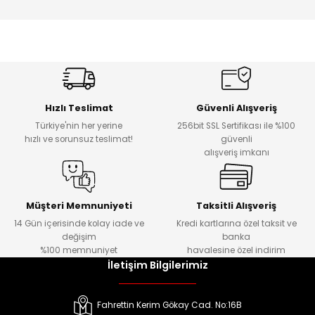
Hızlı Teslimat
Güvenli Alışveriş
Türkiye'nin her yerine
256bit SSL Sertifikası ile %100
hızlı ve sorunsuz teslimat!
güvenli
alışveriş imkanı
Müşteri Memnuniyeti
Taksitli Alışveriş
14 Gün içerisinde kolay iade ve
Kredi kartlarına özel taksit ve
değişim
banka
%100 memnuniyet
havalesine özel indirim
İletişim Bilgilerimiz
Fahrettin Kerim Gökay Cad. No:16B