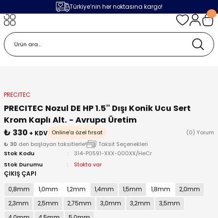
Türkiye’nin her noktasına kargo!
Geri Dön
Geri Dön
Geri Dön
Geri Dön
m
ak
lojileri
 Makinalar
 Makinesi
Cihazı
leme Makinesi
 (Seramik / Metal)
 Torçları
eme Sistemleri
Makinaları
PRECITEC
PRECITEC Nozul DE HP 1.5'' Dışı Konik Ucu Sert
a Camı
Üniteleri
ama Sistemleri
inatör Montaj Ekipmanı
Krom Kaplı Alt. - Avrupa Üretim
₺ 330
Online'a özel fırsat
(0) Yorum
+ KDV
ens
ler
obotlar
₺ 30
den başlayan taksitlerle!
Taksit Seçenekleri
Stok Kodu
314-P0591-XXX-000XX/HeCr
Stok Durumu
Stokta var
Bağlantı Parçaları
a Camları
 Makinesi
ÇIKIŞ ÇAPI
0,8mm
1,0mm
1,2mm
1,4mm
1,5mm
1,8mm
2,0mm
eme Ürünleri
ensler
 Sistemi
UPS
2,3mm
2,5mm
2,75mm
3,0mm
3,2mm
3,5mm
4,0mm
4,5mm
5,0mm