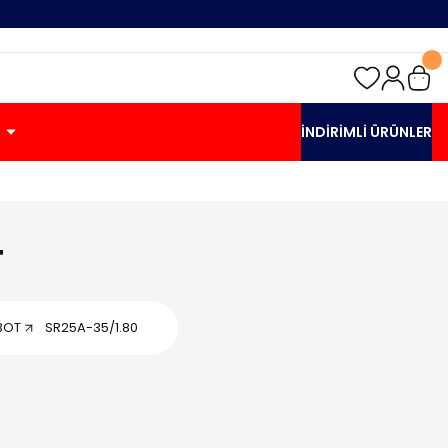
İNDİRİMLİ ÜRÜNLER
T
BOT
SR25A-35/1.80