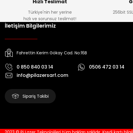
Hızlı Teslimat
G
Türkiye'nin her yerine
256bit SSL
hızlı ve sorunsuz teslimat!
İletişim Bilgilerimiz
Fahrettin Kerim Gökay Cad. No:16B
0 850 840 03 14
0506 472 03 14
info@pilazersarf.com
Sipariş Takibi
2023 © Pi Lazer Teknolojileri tüm hakları saklıdır. Kredi kartı bilg