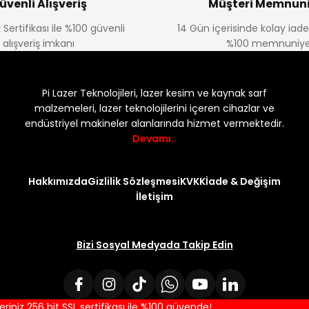
üvenli Alışveriş
Müşteri Memnuni
 Sertifikası ile %100 güvenli
14 Gün içerisinde kolay iad
alışveriş imkanı
%100 memnuniye
Pi Lazer Teknolojileri, lazer kesim ve kaynak sarf
malzemeleri, lazer teknolojilerini içeren cihazlar ve
endüstriyel makineler alanlarında hizmet vermektedir.
Devamı..
Hakkımızda
Gizlilik Sözleşmesi
KVKK
İade & Değişim
İletişim
Bizi Sosyal Medyada Takip Edin
ileriniz 256 bit SSL sertifikası ile %100 güvende!