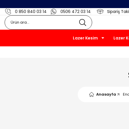
0 850 840 03 14
0506 472 03 14
Sipariş Taki
Lazer Kesim
Lazer 
Anasayfa
End