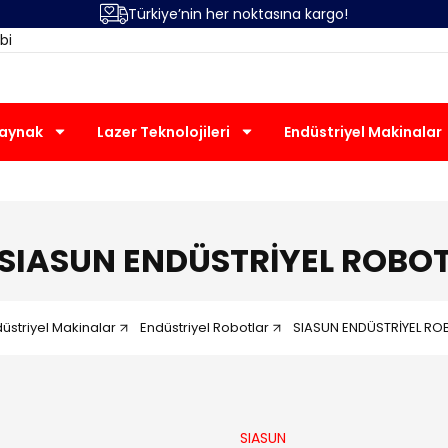
Türkiye’nin her noktasına kargo!
bi
Kaynak
Lazer Teknolojileri
Endüstriyel Makinalar
SIASUN ENDÜSTRİYEL ROBO
üstriyel Makinalar
Endüstriyel Robotlar
SIASUN ENDÜSTRİYEL RO
SIASUN