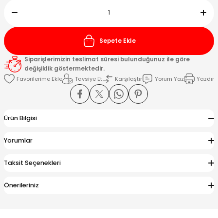
Kafaları
Sepete Ekle
Konnektörler
 Kafaları
Siparişlerimizin teslimat süresi bulunduğunuz ile göre
değişiklik göstermektedir.
Tavsiye Et
Karşılaştır
Yorum Yaz
Yazdır
Ürün Bilgisi
Yorumlar
Taksit Seçenekleri
Önerileriniz