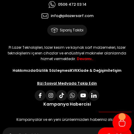
0506 472 03 14
info@pilazersarf.com
Sipariş Takibi
Pi Lazer Teknolojileri, lazer kesim ve kaynak sarf malzemeleri, lazer
teknolojilerini içeren cihazlar ve endüstriyel makineler alanlarında
hizmet vermektedir.
Devamı..
Hakkımızda
Gizlilik Sözleşmesi
KVKK
İade & Değişim
İletişim
Bizi Sosyal Medyada Takip Edin
Kampanya Habercisi
Kampanyalar ve en yeni ürünlerimizden haberiniz olsun