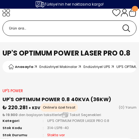
Türkiye’nin her noktasına kargo!
Geri Dön
Geri Dön
Geri Dön
Geri Dön
m
ak
lojileri
 Makinalar
 Makinesi
Cihazı
leme Makinesi
UP'S OPTIMUM POWER LASER PRO 0.8
 (Seramik / Metal)
 Torçları
eme Sistemleri
Makinaları
Anasayfa
Endüstriyel Makinalar
Endüstriyel UPS
UP'S OPTIMU
a Camı
Üniteleri
ama Sistemleri
inatör Montaj Ekipmanı
ens
ler
obotlar
UP'S POWER
UP'S OPTIMUM POWER 0.8 40KVA (36KW)
Bağlantı Parçaları
a Camları
 Makinesi
₺ 220.281
Online'a özel fırsat
(0) Yorum
+ KDV
₺ 19.900
den başlayan taksitlerle!
Taksit Seçenekleri
Kategori
UP'S OPTIMUM POWER LASER PRO 0.8
eme Ürünleri
ensler
 Sistemi
UPS
Stok Kodu
314-LSP8-40
Stok Durumu
Stokta var