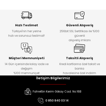
Hızlı Teslimat
Güvenli Alışveriş
Türkiye'nin her yerine
256bit SSL Sertifikası ile %100
hızlı ve sorunsuz teslimat!
güvenli
alışveriş imkanı
Müşteri Memnuniyeti
Taksitli Alışveriş
14 Gün içerisinde kolay iade ve
Kredi kartlarına özel taksit ve
değişim
banka
%100 memnuniyet
havalesine özel indirim
İletişim Bilgilerimiz
Fahrettin Kerim Gökay Cad. No:16B
0 850 840 03 14