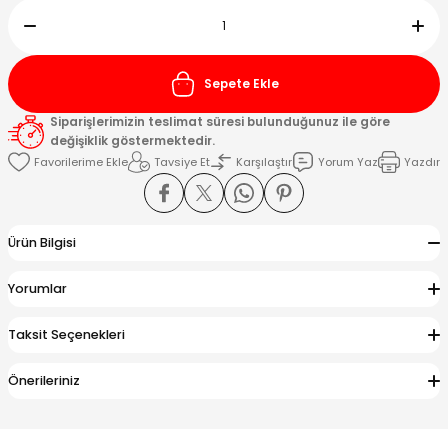
Kafaları
Sepete Ekle
Konnektörler
 Kafaları
Siparişlerimizin teslimat süresi bulunduğunuz ile göre
değişiklik göstermektedir.
Tavsiye Et
Karşılaştır
Yorum Yaz
Yazdır
Ürün Bilgisi
Yorumlar
Taksit Seçenekleri
Önerileriniz