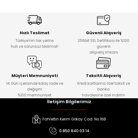
Hızlı Teslimat
Güvenli Alışveriş
Türkiye'nin her yerine
256bit SSL Sertifikası ile %100
hızlı ve sorunsuz teslimat!
güvenli
alışveriş imkanı
Müşteri Memnuniyeti
Taksitli Alışveriş
14 Gün içerisinde kolay iade ve
Kredi kartlarına özel taksit ve
değişim
banka
%100 memnuniyet
havalesine özel indirim
İletişim Bilgilerimiz
Fahrettin Kerim Gökay Cad. No:16B
0 850 840 03 14