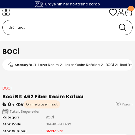
Türkiye’nin her noktasına kargo!
Geri Dön
Geri Dön
Geri Dön
Geri Dön
m
ak
lojileri
 Makinalar
 Makinesi
Cihazı
leme Makinesi
BOCİ
 (Seramik / Metal)
 Torçları
eme Sistemleri
Makinaları
Anasayfa
Lazer Kesim
Lazer Kesim Kafaları
BOCİ
Boci Blt 
a Camı
Üniteleri
ama Sistemleri
inatör Montaj Ekipmanı
ens
ler
obotlar
BOCI
Boci Blt 462 Fiber Kesim Kafası
Bağlantı Parçaları
a Camları
 Makinesi
₺ 0
Online'a özel fırsat
(0) Yorum
+ KDV
Taksit Seçenekleri
Kategori
BOCİ
eme Ürünleri
ensler
 Sistemi
UPS
Stok Kodu
314-BC-BLT462
Stok Durumu
Stokta var