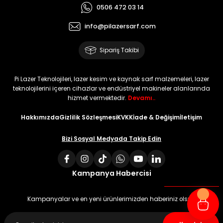
0506 472 03 14
info@pilazersarf.com
Sipariş Takibi
Pi Lazer Teknolojileri, lazer kesim ve kaynak sarf malzemeleri, lazer
teknolojilerini içeren cihazlar ve endüstriyel makineler alanlarında
hizmet vermektedir.
Devamı..
Hakkımızda
Gizlilik Sözleşmesi
KVKK
İade & Değişim
İletişim
Bizi Sosyal Medyada Takip Edin
Kampanya Habercisi
Kampanyalar ve en yeni ürünlerimizden haberiniz olsun