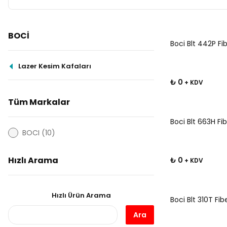
BOCİ
Boci Blt 442P Fi
Lazer Kesim Kafaları
₺ 0
+ KDV
Tüm Markalar
Boci Blt 663H Fi
BOCI (10)
Hızlı Arama
₺ 0
+ KDV
Hızlı Ürün Arama
Boci Blt 310T Fi
Ara