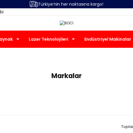
Türkiye’nin her noktasına kargo!
bi
Kaynak
Lazer Teknolojileri
Endüstriyel Makinalar
BOCİ
Markalar
Topla