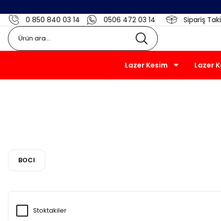
0 850 840 03 14
0506 472 03 14
Sipariş Taki
Lazer Kesim
Lazer 
BOCI
Stoktakiler