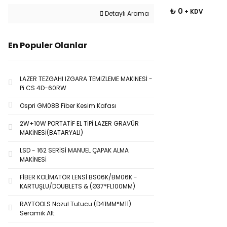
₺ 0
+ KDV
Detaylı Arama
En Populer Olanlar
LAZER TEZGAHI IZGARA TEMİZLEME MAKİNESİ -
Pi CS 4D-60RW
Ospri GM08B Fiber Kesim Kafası
2W+10W PORTATİF EL TİPİ LAZER GRAVÜR
MAKİNESİ(BATARYALI)
LSD - 162 SERİSİ MANUEL ÇAPAK ALMA
MAKİNESİ
FİBER KOLİMATÖR LENSİ BS06K/BM06K -
KARTUŞLU/DOUBLETS & (Ø37*FL100MM)
RAYTOOLS Nozul Tutucu (D41MM*M11)
Seramik Alt.