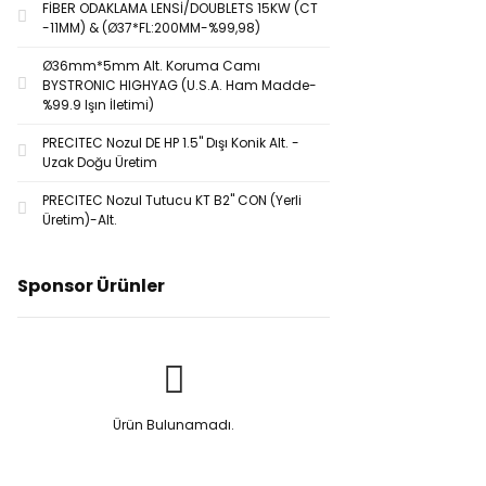
FİBER ODAKLAMA LENSİ/DOUBLETS 15KW (CT
-11MM) & (Ø37*FL:200MM-%99,98)
Ø36mm*5mm Alt. Koruma Camı
BYSTRONIC HIGHYAG (U.S.A. Ham Madde-
%99.9 Işın İletimi)
PRECITEC Nozul DE HP 1.5'' Dışı Konik Alt. -
Uzak Doğu Üretim
PRECITEC Nozul Tutucu KT B2'' CON (Yerli
Üretim)-Alt.
Sponsor Ürünler
Ürün Bulunamadı.