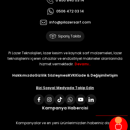
0 850 840 03 14
0506 472 03 14
info@pilazersarf.com
Sipariş Takibi
Pi Lazer Teknolojileri, lazer kesim ve kaynak sarf malzemeleri, lazer
teknolojilerini içeren cihazlar ve endüstriyel makineler alanlarında
hizmet vermektedir.
Devamı..
Hakkımızda
Gizlilik Sözleşmesi
KVKK
İade & Değişim
İletişim
Bizi Sosyal Medyada Takip Edin
Kampanya Habercisi
Kampanyalar ve en yeni ürünlerimizden haberiniz olsun