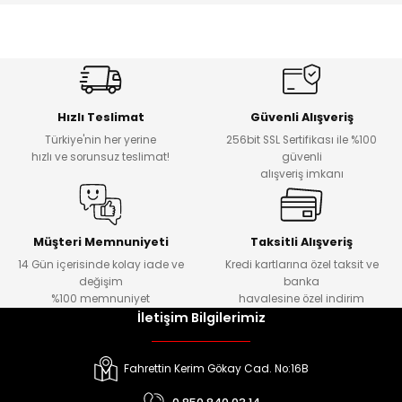
Hızlı Teslimat
Güvenli Alışveriş
Türkiye'nin her yerine
256bit SSL Sertifikası ile %100
hızlı ve sorunsuz teslimat!
güvenli
alışveriş imkanı
Müşteri Memnuniyeti
Taksitli Alışveriş
14 Gün içerisinde kolay iade ve
Kredi kartlarına özel taksit ve
değişim
banka
%100 memnuniyet
havalesine özel indirim
İletişim Bilgilerimiz
Fahrettin Kerim Gökay Cad. No:16B