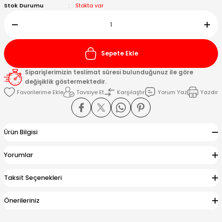
Stok Durumu
Stokta var
Kafaları
Konnektörler
 Kafaları
Sepete Ekle
Siparişlerimizin teslimat süresi bulunduğunuz ile göre
değişiklik göstermektedir.
Tavsiye Et
Karşılaştır
Yorum Yaz
Yazdır
Ürün Bilgisi
Yorumlar
Taksit Seçenekleri
Önerileriniz