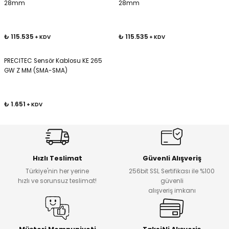
28mm
28mm
Kafaları
₺ 115.535
₺ 115.535
+ KDV
+ KDV
Konnektörler
 Kafaları
PRECITEC Sensör Kablosu KE 265
GW Z MM (SMA-SMA)
₺ 1.651
+ KDV
Hızlı Teslimat
Güvenli Alışveriş
Türkiye'nin her yerine
256bit SSL Sertifikası ile %100
hızlı ve sorunsuz teslimat!
güvenli
alışveriş imkanı