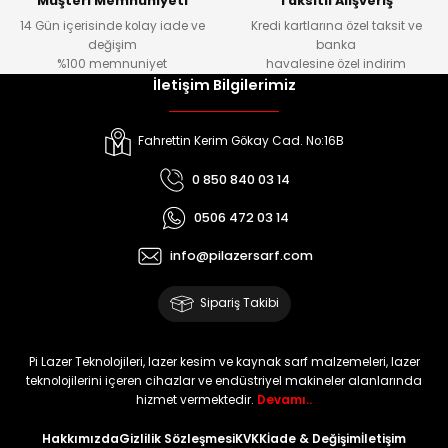
Müşteri Memnuniyeti
Taksitli Alışveriş
14 Gün içerisinde kolay iade ve
Kredi kartlarına özel taksit ve
değişim
banka
%100 memnuniyet
havalesine özel indirim
İletişim Bilgilerimiz
Fahrettin Kerim Gökay Cad. No:16B
0 850 840 03 14
0506 472 03 14
info@pilazersarf.com
Sipariş Takibi
Pi Lazer Teknolojileri, lazer kesim ve kaynak sarf malzemeleri, lazer
teknolojilerini içeren cihazlar ve endüstriyel makineler alanlarında
hizmet vermektedir.
Devamı..
Hakkımızda
Gizlilik Sözleşmesi
KVKK
İade & Değişim
İletişim