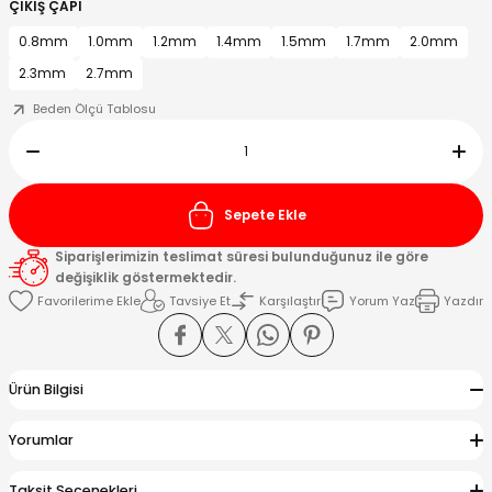
ÇIKIŞ ÇAPI
0.8mm
1.0mm
1.2mm
1.4mm
1.5mm
1.7mm
2.0mm
Kafaları
2.3mm
2.7mm
Beden Ölçü Tablosu
Konnektörler
 Kafaları
Sepete Ekle
Siparişlerimizin teslimat süresi bulunduğunuz ile göre
değişiklik göstermektedir.
Tavsiye Et
Karşılaştır
Yorum Yaz
Yazdır
Ürün Bilgisi
Yorumlar
Taksit Seçenekleri