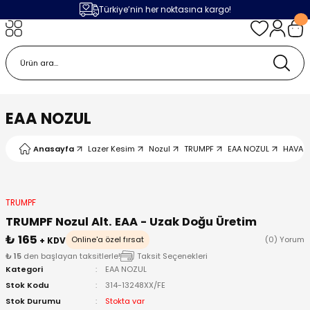
Türkiye’nin her noktasına kargo!
Geri Dön
Geri Dön
Geri Dön
Geri Dön
m
ak
lojileri
 Makinalar
 Makinesi
Cihazı
leme Makinesi
EAA NOZUL
 (Seramik / Metal)
 Torçları
eme Sistemleri
Makinaları
Anasayfa
Lazer Kesim
Nozul
TRUMPF
EAA NOZUL
HAVA K
a Camı
Üniteleri
ama Sistemleri
inatör Montaj Ekipmanı
ens
ler
obotlar
TRUMPF
TRUMPF Nozul Alt. EAA - Uzak Doğu Üretim
Bağlantı Parçaları
a Camları
 Makinesi
₺ 165
Online'a özel fırsat
(0) Yorum
+ KDV
₺ 15
den başlayan taksitlerle!
Taksit Seçenekleri
Kategori
EAA NOZUL
eme Ürünleri
ensler
 Sistemi
UPS
Stok Kodu
314-13248XX/FE
Stok Durumu
Stokta var