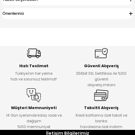
Önerileriniz
Hızlı Teslimat
Güvenli Alışveriş
Türkiye'nin her yerine
256bit SSL Sertifikası ile %100
hızlı ve sorunsuz teslimat!
güvenli
alışveriş imkanı
Müşteri Memnuniyeti
Taksitli Alışveriş
14 Gün içerisinde kolay iade ve
Kredi kartlarına özel taksit ve
değişim
banka
%100 memnuniyet
havalesine özel indirim
İletişim Bilgilerimiz