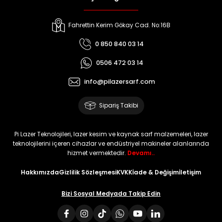
Fahrettin Kerim Gökay Cad. No:16B
0 850 840 03 14
0506 472 03 14
info@pilazersarf.com
Sipariş Takibi
Pi Lazer Teknolojileri, lazer kesim ve kaynak sarf malzemeleri, lazer
teknolojilerini içeren cihazlar ve endüstriyel makineler alanlarında
hizmet vermektedir.
Devamı..
Hakkımızda
Gizlilik Sözleşmesi
KVKK
İade & Değişim
İletişim
Bizi Sosyal Medyada Takip Edin