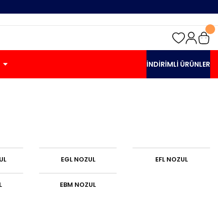
İNDİRİMLİ ÜRÜNLER
UL
EGL NOZUL
EFL NOZUL
L
EBM NOZUL