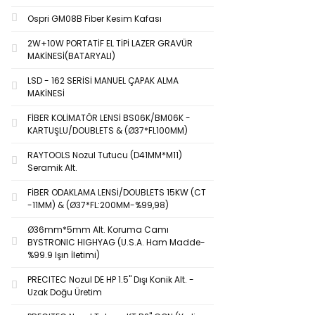
1,2 mm (1)
Ospri GM08B Fiber Kesim Kafası
1,4 mm (1)
2W+10W PORTATİF EL TİPİ LAZER GRAVÜR
MAKİNESİ(BATARYALI)
1.5mm (1)
LSD - 162 SERİSİ MANUEL ÇAPAK ALMA
MAKİNESİ
FİBER KOLİMATÖR LENSİ BS06K/BM06K -
KARTUŞLU/DOUBLETS & (Ø37*FL100MM)
RAYTOOLS Nozul Tutucu (D41MM*M11)
Seramik Alt.
FİBER ODAKLAMA LENSİ/DOUBLETS 15KW (CT
-11MM) & (Ø37*FL:200MM-%99,98)
Ø36mm*5mm Alt. Koruma Camı
BYSTRONIC HIGHYAG (U.S.A. Ham Madde-
%99.9 Işın İletimi)
PRECITEC Nozul DE HP 1.5'' Dışı Konik Alt. -
Uzak Doğu Üretim