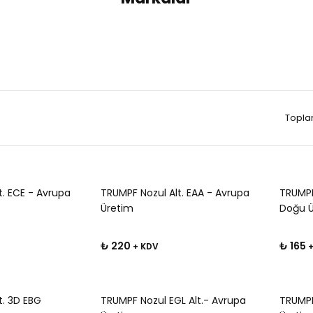
Topla
t. ECE - Avrupa
TRUMPF Nozul Alt. EAA - Avrupa
TRUMPF
Üretim
Doğu Ü
₺ 220
₺ 165
+ KDV
+
t. 3D EBG
TRUMPF Nozul EGL Alt.- Avrupa
TRUMPF