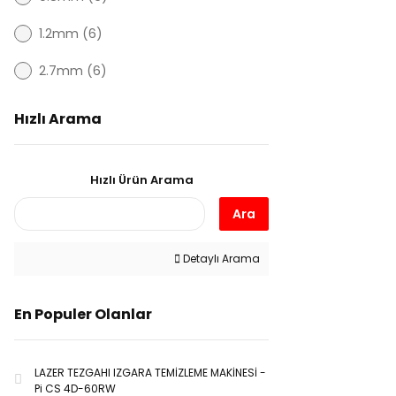
1.2mm (6)
2.7mm (6)
2.5mm (4)
Hızlı Arama
6.0mm (3)
Hızlı Ürün Arama
3.0mm (2)
Ara
4.0mm (2)
7.5mm (2)
Detaylı Arama
9.5mm (2)
En Populer Olanlar
0,8 mm (1)
1,0 mm (1)
LAZER TEZGAHI IZGARA TEMİZLEME MAKİNESİ -
Pi CS 4D-60RW