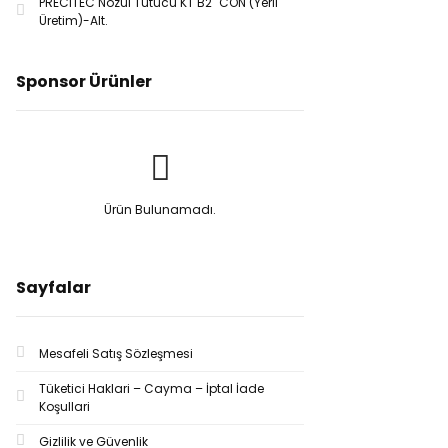
PRECITEC Nozul Tutucu KT B2'' CON (Yerli
Üretim)-Alt.
Sponsor Ürünler
Ürün Bulunamadı.
Sayfalar
Mesafeli Satış Sözleşmesi
Tüketici Haklari – Cayma – İptal İade
Koşullari
Gizlilik ve Güvenlik