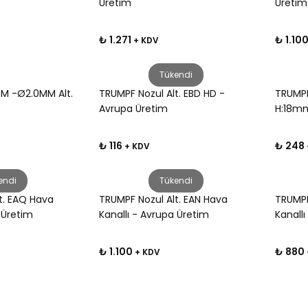
Üretim
Üretim
₺ 1.271
₺ 1.10
+ KDV
Tükendi
BM -Ø2.0MM Alt.
TRUMPF Nozul Alt. EBD HD -
TRUMPF
Avrupa Üretim
H:18mm
₺ 116
₺ 248
+ KDV
endi
Tükendi
t. EAQ Hava
TRUMPF Nozul Alt. EAN Hava
TRUMPF
 Üretim
Kanallı - Avrupa Üretim
Kanall
₺ 1.100
₺ 880
+ KDV