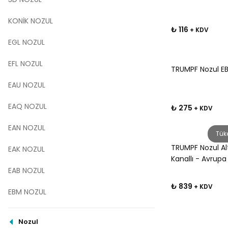
KONİK NOZUL
₺ 116
+ KDV
EGL NOZUL
EFL NOZUL
TRUMPF Nozul E
EAU NOZUL
EAQ NOZUL
₺ 275
+ KDV
EAN NOZUL
Tük
TRUMPF Nozul Al
EAK NOZUL
Kanallı - Avrupa
EAB NOZUL
₺ 839
+ KDV
EBM NOZUL
Nozul