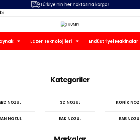
Türkiye’nin her noktasına kargo!
bi
Kaynak
Lazer Teknolojileri
Endüstriyel Makinalar
TRUMPF
Kategoriler
EBD NOZUL
3D NOZUL
KONİK NOZ
EAN NOZUL
EAK NOZUL
EAB NOZU
Markalar