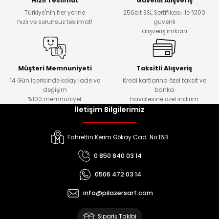
Hızlı Teslimat
Güvenli Alışveriş
Türkiye'nin her yerine
256bit SSL Sertifikası ile %100
hızlı ve sorunsuz teslimat!
güvenli
Kafaları
alışveriş imkanı
Konnektörler
 Kafaları
Müşteri Memnuniyeti
Taksitli Alışveriş
14 Gün içerisinde kolay iade ve
Kredi kartlarına özel taksit ve
değişim
banka
%100 memnuniyet
havalesine özel indirim
İletişim Bilgilerimiz
Fahrettin Kerim Gökay Cad. No:16B
0 850 840 03 14
0506 472 03 14
info@pilazersarf.com
Sipariş Takibi