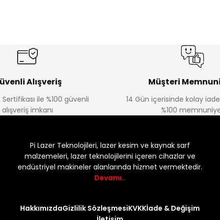
üvenli Alışveriş
Müşteri Memnuni
 Sertifikası ile %100 güvenli
14 Gün içerisinde kolay iad
alışveriş imkanı
%100 memnuniye
Pi Lazer Teknolojileri, lazer kesim ve kaynak sarf
malzemeleri, lazer teknolojilerini içeren cihazlar ve
endüstriyel makineler alanlarında hizmet vermektedir.
Devamı..
Hakkımızda
Gizlilik Sözleşmesi
KVKK
İade & Değişim
İletişim