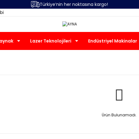
Türkiye’nin her noktasına kargo!
bi
Kaynak
Lazer Teknolojileri
Endüstriyel Makinalar
AYNA
Ürün Bulunamadı.