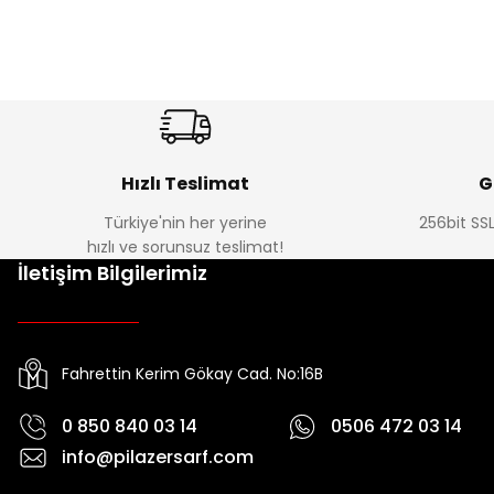
Hızlı Teslimat
G
Türkiye'nin her yerine
256bit SSL
hızlı ve sorunsuz teslimat!
İletişim Bilgilerimiz
Fahrettin Kerim Gökay Cad. No:16B
0 850 840 03 14
0506 472 03 14
info@pilazersarf.com