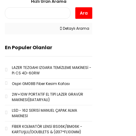
Hızlı Ürün Arama
Ara
Detaylı Arama
En Populer Olanlar
LAZER TEZGAHI IZGARA TEMİZLEME MAKİNESİ -
Pi CS 4D-60RW
Ospri GM08B Fiber Kesim Kafası
2W+10W PORTATİF EL TİPİ LAZER GRAVÜR
MAKİNESİ(BATARYALI)
LSD - 162 SERİSİ MANUEL ÇAPAK ALMA
MAKİNESİ
FİBER KOLİMATÖR LENSİ BS06K/BM06K -
KARTUŞLU/DOUBLETS & (Ø37*FL100MM)