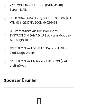
RAYTOOLS Nozul Tutucu (D41MM*M11)
Seramik Alt.
FİBER ODAKLAMA LENSİ/DOUBLETS 15KW (CT
-11MM) & (Ø37*FL:200MM-%99,98)
Ø36mm*5mm Alt. Koruma Camı
BYSTRONIC HIGHYAG (U.S.A. Ham Madde-
%99.9 Işın İletimi)
PRECITEC Nozul DE HP 1.5'' Dışı Konik Alt. -
Uzak Doğu Üretim
PRECITEC Nozul Tutucu KT B2'' CON (Yerli
Üretim)-Alt.
Sponsor Ürünler