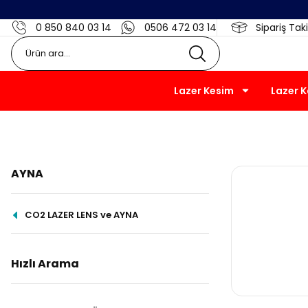
0 850 840 03 14
0506 472 03 14
Sipariş Taki
Lazer Kesim
Lazer 
AYNA
CO2 LAZER LENS ve AYNA
Hızlı Arama