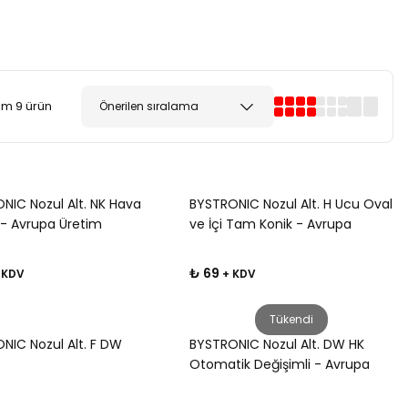
m 9 ürün
NIC Nozul Alt. NK Hava
BYSTRONIC Nozul Alt. H Ucu Oval
ı - Avrupa Üretim
ve İçi Tam Konik - Avrupa
Üretim
₺ 69
 KDV
+ KDV
Tükendi
NIC Nozul Alt. F DW
BYSTRONIC Nozul Alt. DW HK
Otomatik Değişimli - Avrupa
Üretim