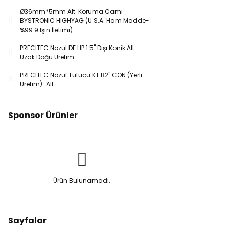
1,5mm (1)
Ø36mm*5mm Alt. Koruma Camı
BYSTRONIC HIGHYAG (U.S.A. Ham Madde-
1,7mm (1)
%99.9 Işın İletimi)
2,0mm (1)
PRECITEC Nozul DE HP 1.5'' Dışı Konik Alt. -
Uzak Doğu Üretim
2,5 mm (1)
PRECITEC Nozul Tutucu KT B2'' CON (Yerli
Üretim)-Alt.
2,5mm (1)
2.5/2.0mm (1)
Sponsor Ürünler
3,00 mm (1)
3,0mm (1)
3,5mm (1)
Ürün Bulunamadı.
3.0mm (1)
3.5/1.7mm (1)
Sayfalar