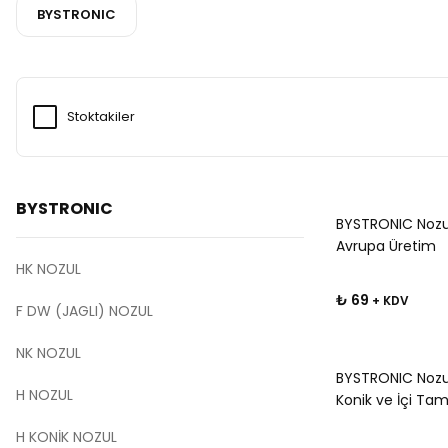
BYSTRONIC
Stoktakiler
BYSTRONIC
BYSTRONIC Nozul
Avrupa Üretim
HK NOZUL
₺ 69
+ KDV
F DW (JAGLI) NOZUL
NK NOZUL
BYSTRONIC Nozul
H NOZUL
Konik ve İçi Ta
Üretim
H KONİK NOZUL