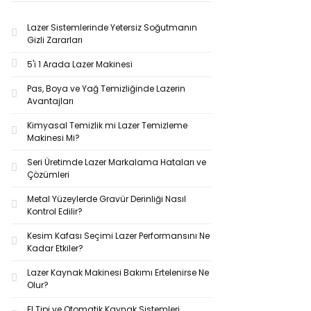
Lazer Sistemlerinde Yetersiz Soğutmanın
Gizli Zararları
5'i 1 Arada Lazer Makinesi
Pas, Boya ve Yağ Temizliğinde Lazerin
Avantajları
Kimyasal Temizlik mi Lazer Temizleme
Makinesi Mi?
Seri Üretimde Lazer Markalama Hataları ve
Çözümleri
Metal Yüzeylerde Gravür Derinliği Nasıl
Kontrol Edilir?
Kesim Kafası Seçimi Lazer Performansını Ne
Kadar Etkiler?
Lazer Kaynak Makinesi Bakımı Ertelenirse Ne
Olur?
El Tipi ve Otomatik Kaynak Sistemleri