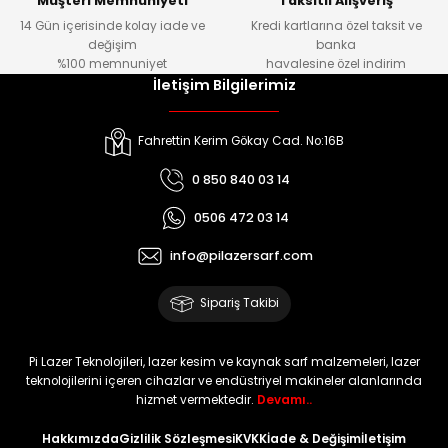
Müşteri Memnuniyeti
Taksitli Alışveriş
14 Gün içerisinde kolay iade ve
Kredi kartlarına özel taksit ve
değişim
banka
%100 memnuniyet
havalesine özel indirim
İletişim Bilgilerimiz
Fahrettin Kerim Gökay Cad. No:16B
0 850 840 03 14
0506 472 03 14
info@pilazersarf.com
Sipariş Takibi
Pi Lazer Teknolojileri, lazer kesim ve kaynak sarf malzemeleri, lazer
teknolojilerini içeren cihazlar ve endüstriyel makineler alanlarında
hizmet vermektedir.
Devamı..
Hakkımızda
Gizlilik Sözleşmesi
KVKK
İade & Değişim
İletişim