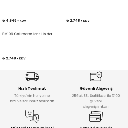
Kafaları
₺ 4.946
₺ 2.748
+ KDV
+ KDV
Konnektörler
 Kafaları
BM109 Collimator Lens Holder
₺ 2.748
+ KDV
Hızlı Teslimat
Güvenli Alışveriş
Türkiye'nin her yerine
256bit SSL Sertifikası ile %100
hızlı ve sorunsuz teslimat!
güvenli
alışveriş imkanı