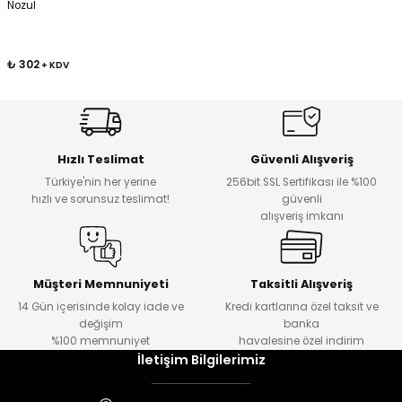
Nozul
Kafaları
₺ 302
+ KDV
Konnektörler
 Kafaları
Hızlı Teslimat
Güvenli Alışveriş
Türkiye'nin her yerine
256bit SSL Sertifikası ile %100
hızlı ve sorunsuz teslimat!
güvenli
alışveriş imkanı
Müşteri Memnuniyeti
Taksitli Alışveriş
14 Gün içerisinde kolay iade ve
Kredi kartlarına özel taksit ve
değişim
banka
%100 memnuniyet
havalesine özel indirim
İletişim Bilgilerimiz