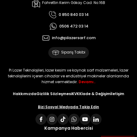
Fahrettin Kerim Gökay Cad. No:16B
0 850 840 03 14
0506 472 03 14
info@pilazersarf.com
Sipariş Takibi
Pi Lazer Teknolojileri, lazer kesim ve kaynak sarf malzemeleri, lazer
teknolojilerini içeren cihazlar ve endüstriyel makineler alanlarında
hizmet vermektedir.
Devamı..
Hakkımızda
Gizlilik Sözleşmesi
KVKK
İade & Değişim
İletişim
Bizi Sosyal Medyada Takip Edin
Kampanya Habercisi