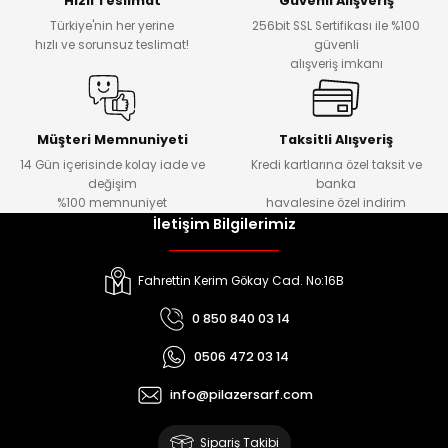
Hızlı Teslimat
Güvenli Alışveriş
Türkiye'nin her yerine
256bit SSL Sertifikası ile %100
hızlı ve sorunsuz teslimat!
güvenli
Kafaları
alışveriş imkanı
Konnektörler
 Kafaları
Müşteri Memnuniyeti
Taksitli Alışveriş
14 Gün içerisinde kolay iade ve
Kredi kartlarına özel taksit ve
değişim
banka
%100 memnuniyet
havalesine özel indirim
İletişim Bilgilerimiz
Fahrettin Kerim Gökay Cad. No:16B
0 850 840 03 14
0506 472 03 14
info@pilazersarf.com
Sipariş Takibi