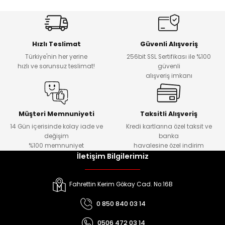
Kafaları
Hızlı Teslimat
Güvenli Alışveriş
Konnektörler
 Kafaları
Türkiye'nin her yerine
256bit SSL Sertifikası ile %100
hızlı ve sorunsuz teslimat!
güvenli
alışveriş imkanı
Müşteri Memnuniyeti
Taksitli Alışveriş
14 Gün içerisinde kolay iade ve
Kredi kartlarına özel taksit ve
değişim
banka
%100 memnuniyet
havalesine özel indirim
İletişim Bilgilerimiz
Fahrettin Kerim Gökay Cad. No:16B
0 850 840 03 14
0506 472 03 14