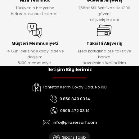
Hızlı Teslimat
Güvenli Alışveriş
Türkiye'nin her yerine
256bit SSL Sertifikası ile %100
hızlı ve sorunsuz teslimat!
güvenli
Kafaları
alışveriş imkanı
Konnektörler
 Kafaları
Müşteri Memnuniyeti
Taksitli Alışveriş
14 Gün içerisinde kolay iade ve
Kredi kartlarına özel taksit ve
değişim
banka
%100 memnuniyet
havalesine özel indirim
İletişim Bilgilerimiz
Fahrettin Kerim Gökay Cad. No:16B
0 850 840 03 14
0506 472 03 14
info@pilazersarf.com
Sipariş Takibi