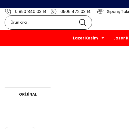
0 850 840 03 14
0506 472 03 14
Sipariş Taki
Lazer Kesim
Lazer 
K
ORİJİNAL