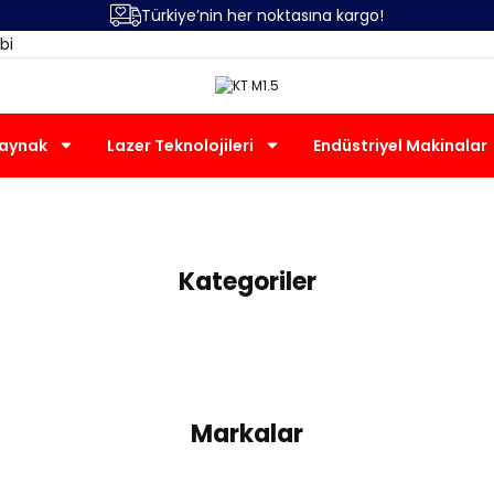
Türkiye’nin her noktasına kargo!
bi
Kaynak
Lazer Teknolojileri
Endüstriyel Makinalar
T M1.5" DXN II NOZUL TUTU
Kategoriler
Markalar