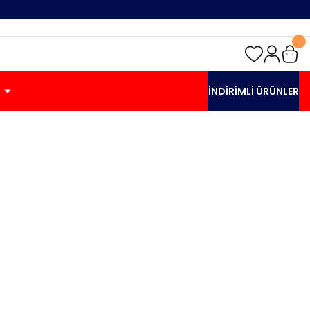
İNDİRİMLİ ÜRÜNLER
CU