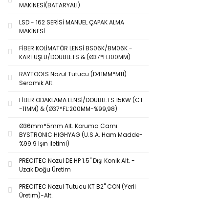
MAKİNESİ(BATARYALI)
LSD - 162 SERİSİ MANUEL ÇAPAK ALMA
MAKİNESİ
FİBER KOLİMATÖR LENSİ BS06K/BM06K -
KARTUŞLU/DOUBLETS & (Ø37*FL100MM)
RAYTOOLS Nozul Tutucu (D41MM*M11)
Seramik Alt.
FİBER ODAKLAMA LENSİ/DOUBLETS 15KW (CT
-11MM) & (Ø37*FL:200MM-%99,98)
Ø36mm*5mm Alt. Koruma Camı
BYSTRONIC HIGHYAG (U.S.A. Ham Madde-
%99.9 Işın İletimi)
PRECITEC Nozul DE HP 1.5'' Dışı Konik Alt. -
Uzak Doğu Üretim
PRECITEC Nozul Tutucu KT B2'' CON (Yerli
Üretim)-Alt.