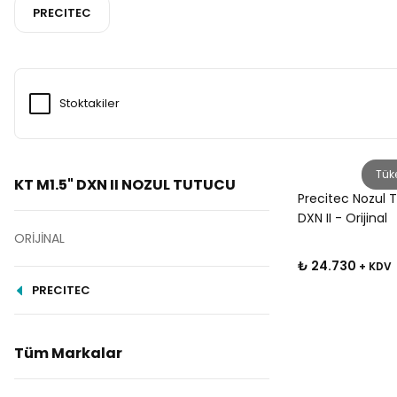
PRECITEC
Stoktakiler
Tük
KT M1.5" DXN II NOZUL TUTUCU
Precitec Nozul T
DXN II - Orijinal
ORİJİNAL
₺ 24.730
+ KDV
PRECITEC
Tüm Markalar