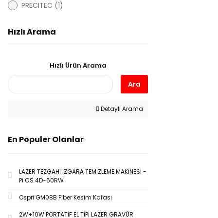
PRECITEC (1)
Hızlı Arama
Hızlı Ürün Arama
Ara
Detaylı Arama
En Populer Olanlar
LAZER TEZGAHI IZGARA TEMİZLEME MAKİNESİ -
Pi CS 4D-60RW
Ospri GM08B Fiber Kesim Kafası
2W+10W PORTATİF EL TİPİ LAZER GRAVÜR