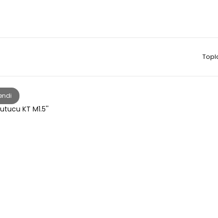
Topl
endi
utucu KT M1.5''