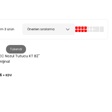
m 3 ürün
Tükendi
EC Nozul Tutucu KT B2''
ijinal
6
+ KDV