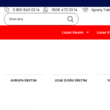
0 850 840 03 14
0506 472 03 14
Sipariş Taki
Lazer Kesim
Lazer 
AVRUPA ÜRETİM
UZAK DOĞU ÜRETİM
Y