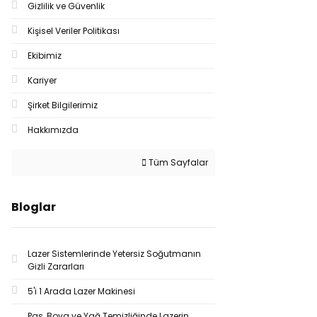
Gizlilik ve Güvenlik
Kişisel Veriler Politikası
Ekibimiz
Kariyer
Şirket Bilgilerimiz
Hakkımızda
Tüm Sayfalar
Bloglar
Lazer Sistemlerinde Yetersiz Soğutmanın
Gizli Zararları
5'i 1 Arada Lazer Makinesi
Pas, Boya ve Yağ Temizliğinde Lazerin