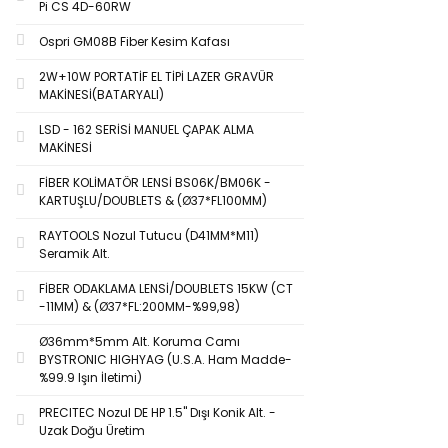
Pi CS 4D-60RW
Ospri GM08B Fiber Kesim Kafası
2W+10W PORTATİF EL TİPİ LAZER GRAVÜR
MAKİNESİ(BATARYALI)
LSD - 162 SERİSİ MANUEL ÇAPAK ALMA
MAKİNESİ
FİBER KOLİMATÖR LENSİ BS06K/BM06K -
KARTUŞLU/DOUBLETS & (Ø37*FL100MM)
RAYTOOLS Nozul Tutucu (D41MM*M11)
Seramik Alt.
FİBER ODAKLAMA LENSİ/DOUBLETS 15KW (CT
-11MM) & (Ø37*FL:200MM-%99,98)
Ø36mm*5mm Alt. Koruma Camı
BYSTRONIC HIGHYAG (U.S.A. Ham Madde-
%99.9 Işın İletimi)
PRECITEC Nozul DE HP 1.5'' Dışı Konik Alt. -
Uzak Doğu Üretim