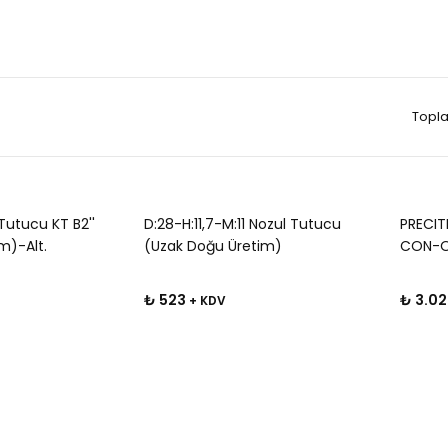
Topla
Tutucu KT B2''
D:28-H:11,7-M:11 Nozul Tutucu
PRECIT
m)-Alt.
(Uzak Doğu Üretim)
CON-Or
₺ 523
₺ 3.02
+ KDV