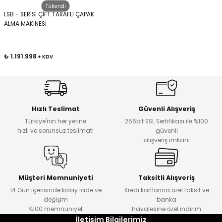
Tükendi
LSB - SERİSİ ÇİFT TARAFLI ÇAPAK
ALMA MAKİNESİ
Kafaları
Konnektörler
 Kafaları
₺ 1.191.998
+ KDV
Hızlı Teslimat
Güvenli Alışveriş
Türkiye'nin her yerine
256bit SSL Sertifikası ile %100
hızlı ve sorunsuz teslimat!
güvenli
alışveriş imkanı
Müşteri Memnuniyeti
Taksitli Alışveriş
14 Gün içerisinde kolay iade ve
Kredi kartlarına özel taksit ve
değişim
banka
%100 memnuniyet
havalesine özel indirim
İletişim Bilgilerimiz