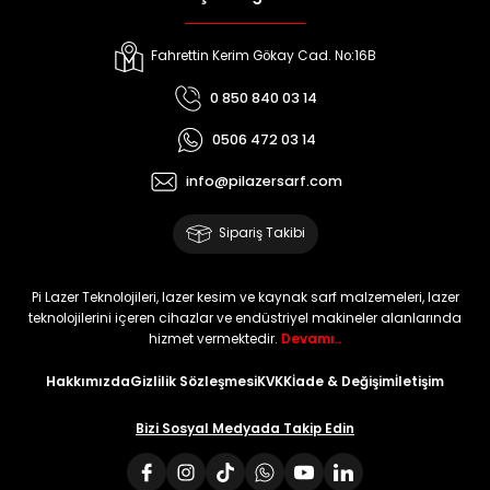
Fahrettin Kerim Gökay Cad. No:16B
0 850 840 03 14
0506 472 03 14
info@pilazersarf.com
Sipariş Takibi
Pi Lazer Teknolojileri, lazer kesim ve kaynak sarf malzemeleri, lazer
teknolojilerini içeren cihazlar ve endüstriyel makineler alanlarında
hizmet vermektedir.
Devamı..
Hakkımızda
Gizlilik Sözleşmesi
KVKK
İade & Değişim
İletişim
Bizi Sosyal Medyada Takip Edin