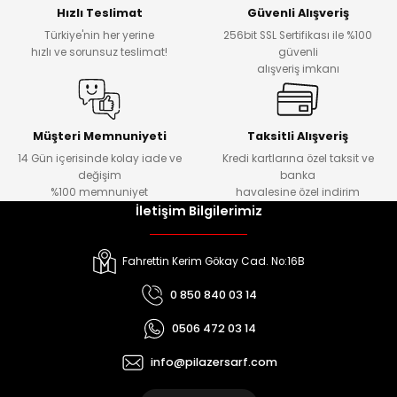
Hızlı Teslimat
Güvenli Alışveriş
Türkiye'nin her yerine
256bit SSL Sertifikası ile %100
hızlı ve sorunsuz teslimat!
güvenli
alışveriş imkanı
Müşteri Memnuniyeti
Taksitli Alışveriş
14 Gün içerisinde kolay iade ve
Kredi kartlarına özel taksit ve
değişim
banka
%100 memnuniyet
havalesine özel indirim
İletişim Bilgilerimiz
Fahrettin Kerim Gökay Cad. No:16B
0 850 840 03 14
0506 472 03 14
info@pilazersarf.com