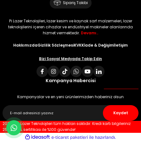
Sipariş Takibi
Pi Lazer Teknolojileri, lazer kesim ve kaynak sarf malzemeleri, lazer
teknolojilerini içeren cihazlar ve endüstriyel makineler alanlarında
hizmet vermektedir.
Devamı..
Hakkımızda
Gizlilik Sözleşmesi
KVKK
İade & Değişim
İletişim
Bizi Sosyal Medyada Takip Edin
Kampanya Habercisi
Kampanyalar ve en yeni ürünlerimizden haberiniz olsun
Kaydet
2023 © Pi Lazer Teknolojileri tüm hakları saklıdır. Kredi kartı bilgileriniz
256 bit SSL sertifikası ile %100 güvende!
ideasoft
ile
e-