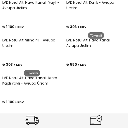
LVD Nozul Alt. Hava Kanallı Yaylı -
LVD Nozul Alt. Konik - Avrupa
Avrupa Üretim
Üretim
Kafaları
₺ 1.100
₺ 303
+ KDV
+ KDV
Konnektörler
 Kafaları
Tükendi
LVD Nozul Alt. Silindirik - Avrupa
LVD Nozul Alt. Hava Kanallı -
Üretim
Avrupa Üretim
₺ 303
₺ 550
+ KDV
+ KDV
Tükendi
LVD Nozul Alt. Hava Kanallı Krom
Kaplı Yaylı - Avrupa Üretim
₺ 1.100
+ KDV