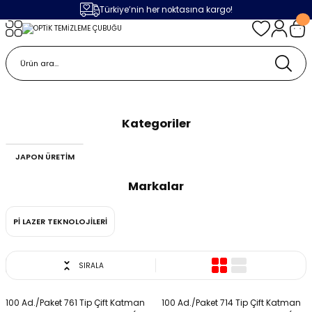
Türkiye’nin her noktasına kargo!
Geri Dön
Geri Dön
Geri Dön
Geri Dön
m
ak
lojileri
 Makinalar
OPTİK TEMİZLEME ÇUBUĞU
 Makinesi
Cihazı
leme Makinesi
Kategoriler
 (Seramik / Metal)
 Torçları
eme Sistemleri
Makinaları
JAPON ÜRETİM
a Camı
Üniteleri
ama Sistemleri
inatör Montaj Ekipmanı
Markalar
ens
ler
obotlar
Pİ LAZER TEKNOLOJİLERİ
Bağlantı Parçaları
a Camları
 Makinesi
SIRALA
eme Ürünleri
ensler
 Sistemi
UPS
100 Ad./Paket 761 Tip Çift Katman
100 Ad./Paket 714 Tip Çift Katman