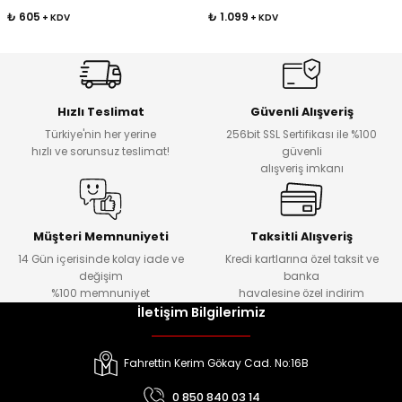
₺ 605
₺ 1.099
+ KDV
+ KDV
Hızlı Teslimat
Güvenli Alışveriş
Türkiye'nin her yerine
256bit SSL Sertifikası ile %100
hızlı ve sorunsuz teslimat!
güvenli
alışveriş imkanı
Müşteri Memnuniyeti
Taksitli Alışveriş
14 Gün içerisinde kolay iade ve
Kredi kartlarına özel taksit ve
değişim
banka
%100 memnuniyet
havalesine özel indirim
İletişim Bilgilerimiz
Fahrettin Kerim Gökay Cad. No:16B
0 850 840 03 14