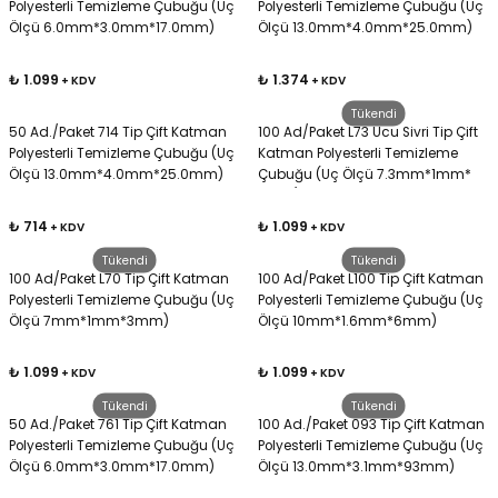
Polyesterli Temizleme Çubuğu (Uç
Polyesterli Temizleme Çubuğu (Uç
Ölçü 6.0mm*3.0mm*17.0mm)
Ölçü 13.0mm*4.0mm*25.0mm)
Kafaları
₺ 1.099
₺ 1.374
+ KDV
+ KDV
Konnektörler
 Kafaları
Tükendi
50 Ad./Paket 714 Tip Çift Katman
100 Ad/Paket L73 Ucu Sivri Tip Çift
Polyesterli Temizleme Çubuğu (Uç
Katman Polyesterli Temizleme
Ölçü 13.0mm*4.0mm*25.0mm)
Çubuğu (Uç Ölçü 7.3mm*1mm*
3mm)
₺ 714
₺ 1.099
+ KDV
+ KDV
Tükendi
Tükendi
100 Ad/Paket L70 Tip Çift Katman
100 Ad/Paket L100 Tip Çift Katman
Polyesterli Temizleme Çubuğu (Uç
Polyesterli Temizleme Çubuğu (Uç
Ölçü 7mm*1mm*3mm)
Ölçü 10mm*1.6mm*6mm)
₺ 1.099
₺ 1.099
+ KDV
+ KDV
Tükendi
Tükendi
50 Ad./Paket 761 Tip Çift Katman
100 Ad./Paket 093 Tip Çift Katman
Polyesterli Temizleme Çubuğu (Uç
Polyesterli Temizleme Çubuğu (Uç
Ölçü 6.0mm*3.0mm*17.0mm)
Ölçü 13.0mm*3.1mm*93mm)