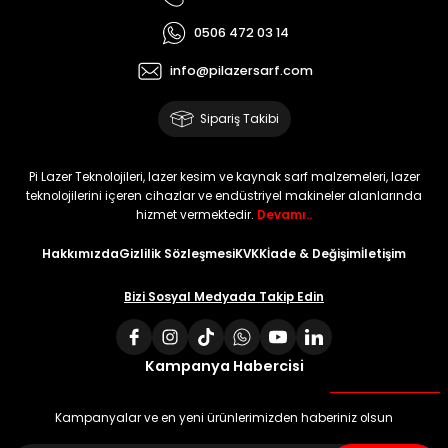
0506 472 03 14
info@pilazersarf.com
Sipariş Takibi
Pi Lazer Teknolojileri, lazer kesim ve kaynak sarf malzemeleri, lazer
teknolojilerini içeren cihazlar ve endüstriyel makineler alanlarında
hizmet vermektedir.
Devamı..
Hakkımızda
Gizlilik Sözleşmesi
KVKK
İade & Değişim
İletişim
Bizi Sosyal Medyada Takip Edin
Kampanya Habercisi
Kampanyalar ve en yeni ürünlerimizden haberiniz olsun