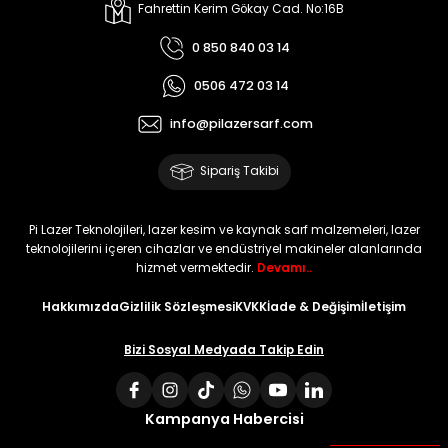
Fahrettin Kerim Gökay Cad. No:16B
0 850 840 03 14
0506 472 03 14
info@pilazersarf.com
Sipariş Takibi
Pi Lazer Teknolojileri, lazer kesim ve kaynak sarf malzemeleri, lazer
teknolojilerini içeren cihazlar ve endüstriyel makineler alanlarında
hizmet vermektedir.
Devamı..
Hakkımızda
Gizlilik Sözleşmesi
KVKK
İade & Değişim
İletişim
Bizi Sosyal Medyada Takip Edin
Kampanya Habercisi