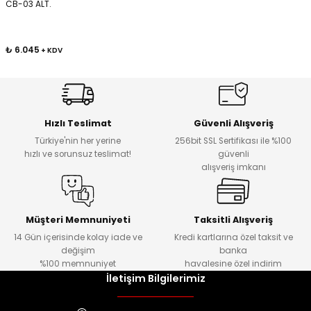
CB-03 ALT.
Kafaları
₺ 6.045
+ KDV
Konnektörler
 Kafaları
Hızlı Teslimat
Güvenli Alışveriş
Türkiye'nin her yerine
256bit SSL Sertifikası ile %100
hızlı ve sorunsuz teslimat!
güvenli
alışveriş imkanı
Müşteri Memnuniyeti
Taksitli Alışveriş
14 Gün içerisinde kolay iade ve
Kredi kartlarına özel taksit ve
değişim
banka
%100 memnuniyet
havalesine özel indirim
İletişim Bilgilerimiz